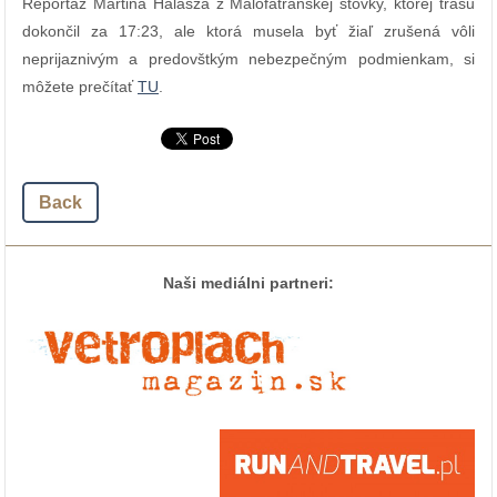
Reportáž Martina Halásza z Malofatranskej stovky, ktorej trasu
dokončil za 17:23, ale ktorá musela byť žiaľ zrušená vôli
neprijaznivým a predovštkým nebezpečným podmienkam, si
môžete prečítať
TU
.
Back
Naši mediálni partneri: