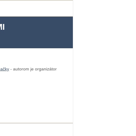
I
hačky
- autorom je organizátor