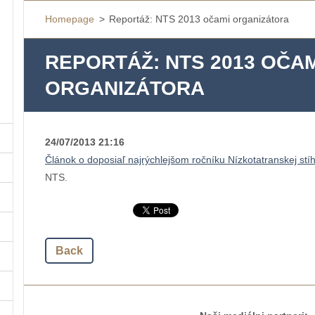
Homepage
>
Reportáž: NTS 2013 očami organizátora
REPORTÁŽ: NTS 2013 OČAM
ORGANIZÁTORA
24/07/2013 21:16
Článok o doposiaľ najrýchlejšom ročníku Nízkotatranskej stí
NTS.
Back