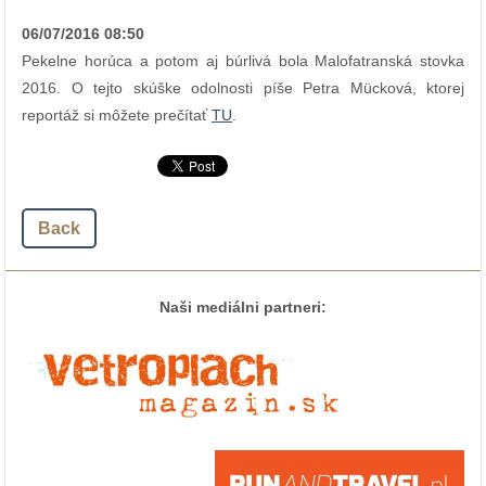
06/07/2016 08:50
Pekelne horúca a potom aj búrlivá bola Malofatranská stovka
2016. O tejto skúške odolnosti píše Petra Mücková, ktorej
reportáž si môžete prečítať
TU
.
Back
Naši mediálni partneri: