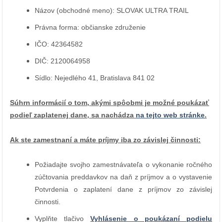
Názov (obchodné meno): SLOVAK ULTRA TRAIL
Právna forma: občianske združenie
IČO: 42364582
DIČ: 2120064958
Sídlo: Nejedlého 41, Bratislava 841 02
Súhrn informácií o tom, akými spôobmi je možné poukázať
podieľ zaplatenej dane, sa nachádza
na tejto web stránke
.
Ak ste zamestnaní a máte príjmy iba zo závislej činnosti:
Požiadajte svojho zamestnávateľa o vykonanie ročného
zúčtovania preddavkov na daň z príjmov a o vystavenie
Potvrdenia o zaplatení dane z príjmov zo závislej
činnosti.
Vyplňte tlačivo
Vyhlásenie o poukázaní podielu