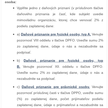
osoba:
Vyplňte jedno z daňových priznaní (v príslušnom tlačive
daňového priznania je časť, kde subjekt uvedie
mimovládnu organizáciu, ktorej chce venovať 2% z
podielu zaplatenej dane:
a)
Daňové priznanie pre fyzické osoby, typ A.
Venujte
pozornosť VIII oddielu v tlačive DPFO. Uveďte sumu 2%
zo zaplatenej dane, údaje o nás a nezabudnite sa
podpísať.
b)
Daňové priznanie pre fyzické osoby, typ
B.
Venujte pozornosť XII. oddielu v tlačive DPFO.
Uveďte sumu 2% zo zaplatenej dane, údaje o nás a
nezabudnite sa podpísať.
c)
Daňové priznanie pre právnické osoby.
Venujte
pozornosť príslušnej časti v tlačive DPPO, uveďte sumu
(%) zo zaplatenej dane, počet prijímateľov podielu
zaplatenej dane, údaje o prijímateľovi a nezabudnite sa