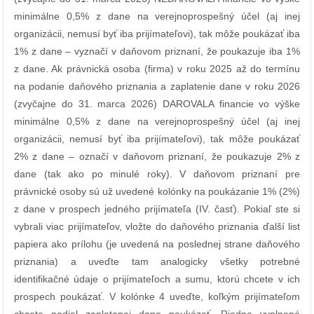
minimálne 0,5% z dane na verejnoprospešný účel (aj inej
organizácii, nemusí byť iba prijímateľovi), tak môže poukázať iba
1% z dane – vyznačí v daňovom priznaní, že poukazuje iba 1%
z dane. Ak právnická osoba (firma) v roku 2025 až do termínu
na podanie daňového priznania a zaplatenie dane v roku 2026
(zvyčajne do 31. marca 2026) DAROVALA financie vo výške
minimálne 0,5% z dane na verejnoprospešný účel (aj inej
organizácii, nemusí byť iba prijímateľovi), tak môže poukázať
2% z dane – označí v daňovom priznaní, že poukazuje 2% z
dane (tak ako po minulé roky). V daňovom priznaní pre
právnické osoby sú už uvedené kolónky na poukázanie 1% (2%)
z dane v prospech jedného prijímateľa (IV. časť). Pokiaľ ste si
vybrali viac prijímateľov, vložte do daňového priznania ďalší list
papiera ako prílohu (je uvedená na poslednej strane daňového
priznania) a uveďte tam analogicky všetky potrebné
identifikačné údaje o prijímateľoch a sumu, ktorú chcete v ich
prospech poukázať. V kolónke 4 uveďte, koľkým prijímateľom