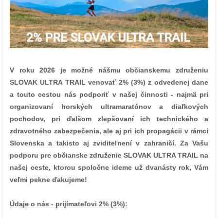
V roku 2026 je možné nášmu občianskemu združeniu
SLOVAK ULTRA TRAIL venovať 2% (3
%)
z odvedenej dane
a touto cestou nás podporiť v našej činnosti - najmä pri
organizovaní horských ultramaratónov a diaľkových
pochodov, pri ďalšom zlepšovaní ich technického a
zdravotného zabezpečenia, ale aj pri ich propagácii v rámci
Slovenska a takisto aj zviditeľnení v zahraničí.
Za Vašu
podporu pre občianske združenie SLOVAK ULTRA TRAIL
na
našej ceste, ktorou spoločne ideme už dvanásty rok
, Vám
veľmi pekne ďakujeme!
Údaje o nás - prijímateľovi 2% (3
%)
: