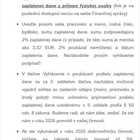
zaplatenej dane z príjmov fyzickej osoby
(link je na
poslednú dostupnú verziu na webe Finančnej správy)
Uveďte prosím vaše priezvisko a meno, rodné číslo,
bydlisko, sumu zaplatenej dane, sumu zodpovedajúcu
2% zaplatenej dane (v prípade, že táto suma je menšia
ako 3,32 EUR, 2% poukázať nemôžete) a dátum
zaplatenia dane. Nezabudnite prosím vyhlásenie
podpísať!
V tlačive Vyhlásenia o poukázaní podielu zaplatenej
dane sa za II. oddielom tlačiva nachádza možnosť
vyjadriť súhlas so zaslaním údajov (meno, priezvisko a
trvalý pobyt) mnou určenému prijímateľovi podielu
zaplatenej dane uvedenému v II. oddiele podľa § 50
ods. 8 zákona. Budeme radi, ak nám dáte, vedieť, že ste
nám v roku 2026 pomohli v našej činnosti.
Ak ste vykonávali v roku 2025
dobrovoľnícku činnosť,
môžete na základe tohoto darovať až 3%.