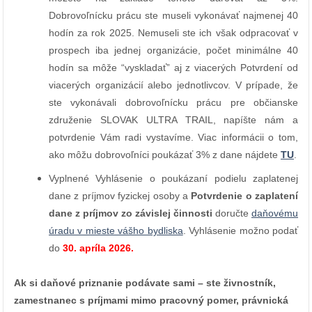
Dobrovoľnícku prácu ste museli vykonávať najmenej 40
hodín za rok 2025. Nemuseli ste ich však odpracovať v
prospech iba jednej organizácie, počet minimálne 40
hodín sa môže “vyskladať” aj z viacerých Potvrdení od
viacerých organizácií alebo jednotlivcov. V prípade, že
ste vykonávali dobrovoľnícku prácu pre občianske
združenie SLOVAK ULTRA TRAIL, napíšte nám a
potvrdenie Vám radi vystavíme. Viac informácii o tom,
ako môžu dobrovoľníci poukázať 3% z dane nájdete
TU
.
Vyplnené Vyhlásenie o poukázaní podielu zaplatenej
dane z príjmov fyzickej osoby a
Potvrdenie o zaplatení
dane z príjmov zo závislej činnosti
doručte
daňovému
úradu v mieste vášho bydliska
. Vyhlásenie možno podať
do
30. apríla 2026.
Ak si daňové priznanie podávate sami – ste živnostník,
zamestnanec s príjmami mimo pracovný pomer, právnická