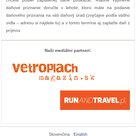
chcete podiel zaplatenej dane poukázať. Riadne vyplnené
daňové priznanie doručte v lehote, ktorú máte na podanie
daňového priznania na váš daňový úrad (zvyčajne podľa vášho
sídla – adresu si nájdete tu) a v tomto termíne aj zaplaťte daň z
príjmov
Naši mediálni partneri:
Slovenčina
English