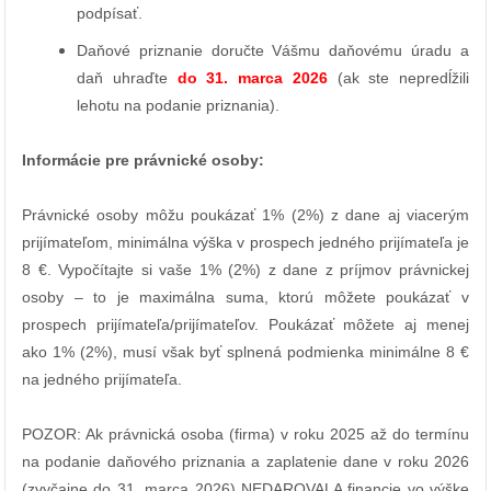
podpísať.
Daňové priznanie doručte Vášmu daňovému úradu a
daň uhraďte
do 31. marca 2026
(ak ste nepredĺžili
lehotu na podanie priznania).
Informácie pre právnické osoby:
Právnické osoby môžu poukázať 1% (2%) z dane aj viacerým
prijímateľom, minimálna výška v prospech jedného prijímateľa je
8 €. Vypočítajte si vaše 1% (2%) z dane z príjmov právnickej
osoby – to je maximálna suma, ktorú môžete poukázať v
prospech prijímateľa/prijímateľov. Poukázať môžete aj menej
ako 1% (2%), musí však byť splnená podmienka minimálne 8 €
na jedného prijímateľa.
POZOR: Ak právnická osoba (firma) v roku 2025 až do termínu
na podanie daňového priznania a zaplatenie dane v roku 2026
(zvyčajne do 31. marca 2026) NEDAROVALA financie vo výške