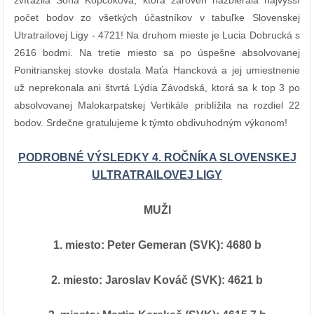
zvíťazila Soňa Kopčoková, ktorá zároveň nazbierala najvyšší
počet bodov zo všetkých účastníkov v tabuľke Slovenskej
Utratrailovej Ligy - 4721! Na druhom mieste je Lucia Dobrucká s
2616 bodmi. Na tretie miesto sa po úspešne absolvovanej
Ponitrianskej stovke dostala Maťa Hancková a jej umiestnenie
už neprekonala ani štvrtá Lýdia Závodská, ktorá sa k top 3 po
absolvovanej Malokarpatskej Vertikále priblížila na rozdiel 22
bodov. Srdečne gratulujeme k týmto obdivuhodným výkonom!
PODROBNÉ VÝSLEDKY 4. ROČNÍKA SLOVENSKEJ
ULTRATRAILOVEJ LIGY
MUŽI
1. miesto: Peter Gemeran (SVK): 4680 b
2. miesto: Jaroslav Kováč (SVK): 4621 b