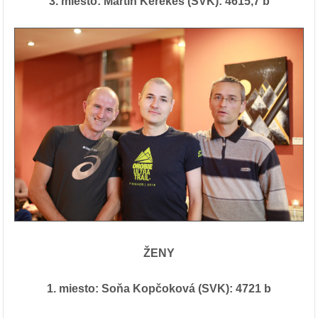
3. miesto: Martin Kerekeš (SVK): 4615,7 b
ŽENY
1. miesto: Soňa Kopčoková (SVK): 4721 b