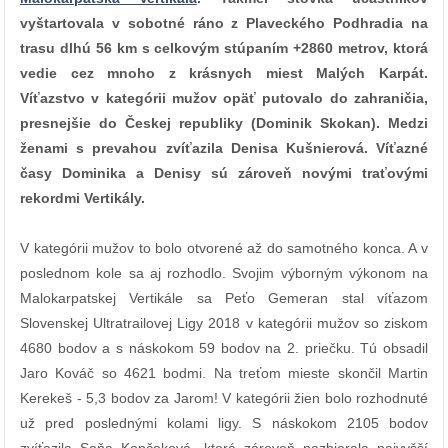
vyštartovala v sobotné ráno z Plaveckého Podhradia na
trasu dlhú 56 km s celkovým stúpaním +2860 metrov, ktorá
vedie cez mnoho z krásnych miest Malých Karpát.
Víťazstvo v kategórii mužov opäť putovalo do zahraničia,
presnejšie do Českej republiky (Dominik Skokan). Medzi
ženami s prevahou zvíťazila Denisa Kušnierová. Víťazné
časy Dominika a Denisy sú zároveň novými traťovými
rekordmi Vertikály.
V kategórii mužov to bolo otvorené až do samotného konca. A v
poslednom kole sa aj rozhodlo. Svojim výborným výkonom na
Malokarpatskej Vertikále sa Peťo Gemeran stal víťazom
Slovenskej Ultratrailovej Ligy 2018 v kategórii mužov so ziskom
4680 bodov a s náskokom 59 bodov na 2. priečku. Tú obsadil
Jaro Kováč so 4621 bodmi. Na treťom mieste skončil Martin
Kerekeš
- 5,3 bodov za Jarom
! V kategórii žien bolo rozhodnuté
už pred poslednými kolami ligy. S náskokom 2105 bodov