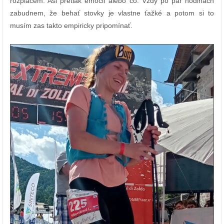
rozplačem. Asi pretlak emócií alebo čo. Vždy po pár hodinách
zabudnem, že behať stovky je vlastne ťažké a potom si to
musím zas takto empiricky pripomínať.