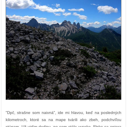
"Dpč, strašne som naivná", ide mi hlavou, keď na posledných
kilometroch, ktoré sa na mape tvárili ako zbeh, podchvíľou
stúpam. Už vidím dedinu, no som stále vysoko. Slnko sa opiera