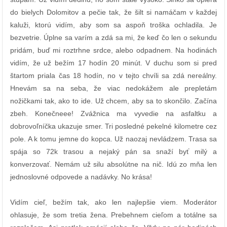
do bielych Dolomitov a pečie tak, že šilt si namáčam v každej
kaluži, ktorú vidím, aby som sa aspoň troška ochladila. Je
bezvetrie. Úplne sa varím a zdá sa mi, že keď čo len o sekundu
pridám, buď mi roztrhne srdce, alebo odpadnem. Na hodinách
vidím, že už bežím 17 hodín 20 minút. V duchu som si pred
štartom priala čas 18 hodín, no v tejto chvíli sa zdá nereálny.
Hnevám sa na seba, že viac nedokážem ale prepletám
nožičkami tak, ako to ide. Už chcem, aby sa to skončilo. Začína
zbeh. Konečneee! Zvážnica ma vyvedie na asfaltku a
dobrovoľníčka ukazuje smer. Tri posledné pekelné kilometre cez
pole. A k tomu jemne do kopca. Už naozaj nevládzem. Trasa sa
spája so 72k trasou a nejaký pán sa snaží byť milý a
konverzovať. Nemám už silu absolútne na nič. Idú zo mňa len
jednoslovné odpovede a nadávky. No krása!
Vidím cieľ, bežím tak, ako len najlepšie viem. Moderátor
ohlasuje, že som tretia žena. Prebehnem cieľom a totálne sa