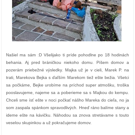
Našiel ma sám :D Všelijako ti príde pohodlne po 18 hodinách
behania. Aj pred bráničkou niekoho domu. Píšem domov a
pozerám priebežné výsledky. Majka už je v cieli, Marek P. na
trati, Marekova Bejka s ďaľším Marekom tiež ešte bežia. Všetci
sa počkáme, Bejke urobíme na príchod super atmošku, troška
pooslavujeme, najeme sa a poberieme sa s Majkou do kempu.
Chceli sme ísť ešte v noci počkať nášho Mareka do cieľa, no ja
som zaspala spánkom spravodlivých. Hneď ráno balíme stany a
ideme ešte na kávičku. Náhodou sa znova stretávame s touto
veselou skupinkou a už pokračujeme domov.