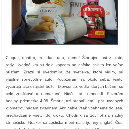
Cinque, quattro, tre, due, uno, ideme! Štartujem asi z piatej
rady. Úvodné km sú dole kopcom po asfalte, tak to len voľne
púšťam. Zrazu si uvedomím, že svetielka, ktoré vidím, sú
vlastne sprievodné auto. Poobzerám sa okolo seba, všetci
vyzerajú ako ozajstní bežci. Dievčence, vedľa ktorých bežím, sú
celé značkové a namakané. Niečo mi tu nesedí. Pozerám
hodiny, priemerka 4:08. Šmária, asi prepaľujem! ..pár úvodných
kilometrov hádam zvládnem. Ako náhle však vbehneme do lesa,
prechádzame všetci do kroku. Chodník sa zdvihol na riadny
strmáčisko. Neskôr sa cestička mení na príjemný singláč. Čosi