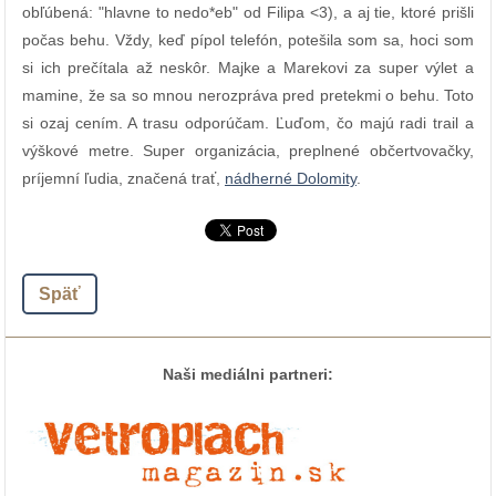
obľúbená: "hlavne to nedo*eb" od Filipa <3), a aj tie, ktoré prišli
počas behu. Vždy, keď pípol telefón, potešila som sa, hoci som
si ich prečítala až neskôr. Majke a Marekovi za super výlet a
mamine, že sa so mnou nerozpráva pred pretekmi o behu. Toto
si ozaj cením. A trasu odporúčam. Ľuďom, čo majú radi trail a
výškové metre. Super organizácia, preplnené občertvovačky,
príjemní ľudia, značená trať,
nádherné Dolomity
.
Späť
Naši mediálni partneri: