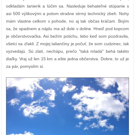
odkladám tanierik a lúčim sa. Nasleduje behateľné stúpanie s
asi 500 výškovými a potom strašne strmý technický zbeh. Nohy
mám vlastne celkom v pohode, no aj tak občas kráčam. Bojím
sa, že spadnem a nájdu ma až dole v doline. Hneď pod kopcom
je občerstvovačka. Asi bežím potichu, lebo keď som pozdravila,
všetci sa zľakli. Z mojej taliančiny je počuť, že som cudzinec, tak
vyzvedajú. Sú zlatí, nechápu, prečo "taká mladá" behá takéto
diaľky. Vraj už len 15 km a ešte jedna občerstva. Dobre, to už je
za pár, pomyslím si.