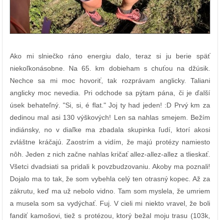
Ako mi slniečko ráno energiu dalo, teraz si ju berie späť
niekoľkonásobne. Na 65. km dobieham s chuťou na džúsik.
Nechce sa mi moc hovoriť, tak rozprávam anglicky. Taliani
anglicky moc nevedia. Pri odchode sa pýtam pána, či je ďalší
úsek behateľný. "Si, si, é flat." Joj ty had jeden! :D Prvý km za
dedinou mal asi 130 výškových! Len sa nahlas smejem. Bežím
indiánsky, no v diaľke ma zbadala skupinka ľudí, ktorí akosi
zvláštne kráčajú. Zaostrím a vidím, že majú protézy namiesto
nôh. Jeden z nich začne nahlas kričať allez-allez-allez a tlieskať.
Všetci dvadsiati sa pridali k povzbudzovaniu. Akoby ma poznali!
Dojalo ma to tak, že som vybehla celý ten otrasný kopec. Až za
zákrutu, keď ma už nebolo vidno. Tam som myslela, že umriem
a musela som sa vydýchať. Fuj. V cieli mi niekto vravel, že boli
fandiť kamošovi, tiež s protézou, ktorý bežal moju trasu (103k,