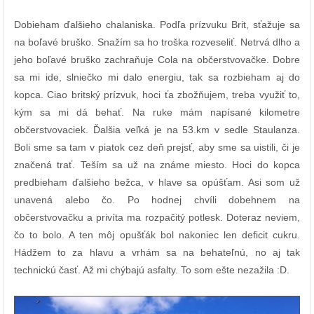
Dobieham ďalšieho chalaniska. Podľa prízvuku Brit, sťažuje sa
na boľavé bruško. Snažím sa ho troška rozveseliť. Netrvá dlho a
jeho boľavé bruško zachraňuje Cola na občerstvovačke. Dobre
sa mi ide, slniečko mi dalo energiu, tak sa rozbieham aj do
kopca. Ciao britský prízvuk, hoci ťa zbožňujem, treba využiť to,
kým sa mi dá behať. Na ruke mám napísané kilometre
občerstvovaciek. Ďalšia veľká je na 53.km v sedle Staulanza.
Boli sme sa tam v piatok cez deň prejsť, aby sme sa uistili, či je
značená trať. Teším sa už na známe miesto. Hoci do kopca
predbieham ďalšieho bežca, v hlave sa opúšťam. Asi som už
unavená alebo čo. Po hodnej chvíli dobehnem na
občerstvovačku a privíta ma rozpačitý potlesk. Doteraz neviem,
čo to bolo. A ten môj opušťák bol nakoniec len deficit cukru.
Hádžem to za hlavu a vrhám sa na behateľnú, no aj tak
technickú časť. Až mi chýbajú asfalty. To som ešte nezažila :D.