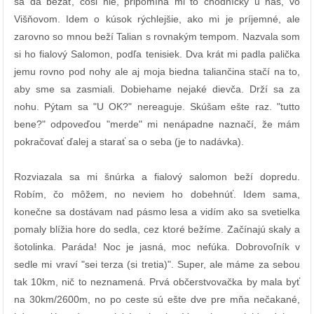
sa dá bežať, čosi nie, pripomína mi to chodníčky u nás, vo
Višňovom. Idem o kúsok rýchlejšie, ako mi je príjemné, ale
zarovno so mnou beží Talian s rovnakým tempom. Nazvala som
si ho fialový Salomon, podľa tenisiek. Dva krát mi padla palička
jemu rovno pod nohy ale aj moja biedna taliančina stačí na to,
aby sme sa zasmiali. Dobiehame nejaké dievča. Drží sa za
nohu. Pýtam sa "U OK?" nereaguje. Skúšam ešte raz. "tutto
bene?" odpoveďou "merde" mi nenápadne naznačí, že mám
pokračovať ďalej a starať sa o seba (je to nadávka).
Rozviazala sa mi šnúrka a fialový salomon beží dopredu.
Robím, čo môžem, no neviem ho dobehnúť. Idem sama,
konečne sa dostávam nad pásmo lesa a vidím ako sa svetielka
pomaly blížia hore do sedla, cez ktoré bežíme. Začínajú skaly a
šotolinka. Paráda! Noc je jasná, moc nefúka. Dobrovoľník v
sedle mi vraví "sei terza (si tretia)". Super, ale máme za sebou
tak 10km, nič to neznamená. Prvá občerstvovačka by mala byť
na 30km/2600m, no po ceste sú ešte dve pre mňa nečakané,