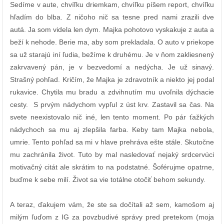
Sedíme v aute, chvíľku driemkam, chvíľku píšem report, chvíľku
hľadím do blba. Z ničoho nič sa tesne pred nami zrazili dve
autá. Ja som videla len dym. Majka pohotovo vyskakuje z auta a
beží k nehode. Berie ma, aby som prekladala. O auto v priekope
sa už starajú iní ľudia, bežíme k druhému. Je v ňom zakliesnený
zakrvavený pán, je v bezvedomí a nedýcha. Je už sinavý.
Strašný pohľad. Kričím, že Majka je zdravotník a niekto jej podal
rukavice. Chytila mu bradu a zdvihnutím mu uvoľnila dýchacie
cesty. S prvým nádychom vypľul z úst krv. Zastavil sa čas. Na
svete neexistovalo nič iné, len tento moment. Po pár ťažkých
nádychoch sa mu aj zlepšila farba. Keby tam Majka nebola,
umrie. Tento pohľad sa mi v hlave prehráva ešte stále. Skutočne
mu zachránila život. Tuto by mal nasledovať nejaký srdcervúci
motivačný citát ale skrátim to na podstatné. Šoférujme opatrne,
buďme k sebe milí. Život sa vie totálne otočiť behom sekundy.
A teraz, ďakujem vám, že ste sa dočítali až sem, kamošom aj
milým ľuďom z IG za povzbudivé správy pred pretekom (moja