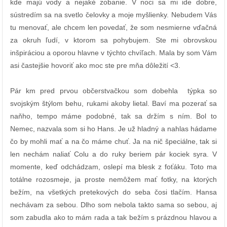
kde majú vody a nejaké zobanie. V noci sa mi ide dobre,
sústredím sa na svetlo čelovky a moje myšlienky. Nebudem Vás
tu menovať, ale chcem len povedať, že som nesmierne vďačná
za okruh ľudí, v ktorom sa pohybujem. Ste mi obrovskou
inšpiráciou a oporou hlavne v týchto chvíľach. Mala by som Vám
asi častejšie hovoriť ako moc ste pre mňa dôležití <3.
Pár km pred prvou občerstvačkou som dobehla týpka so
svojským štýlom behu, rukami akoby lietal. Baví ma pozerať sa
naňho, tempo máme podobné, tak sa držím s ním. Bol to
Nemec, nazvala som si ho Hans. Je už hladný a nahlas hádame
čo by mohli mať a na čo máme chuť. Ja na nič špeciálne, tak si
len nechám naliať Colu a do ruky beriem pár kociek syra. V
momente, keď odchádzam, oslepí ma blesk z foťáku. Toto ma
totálne rozosmeje, ja proste nemôžem mať fotky, na ktorých
bežím, na všetkých pretekových do seba čosi tlačím. Hansa
nechávam za sebou. Dlho som nebola takto sama so sebou, aj
som zabudla ako to mám rada a tak bežím s prázdnou hlavou a