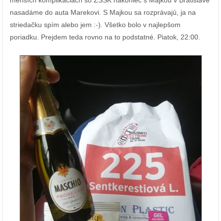
menších komplikáciách so ZSSK nakoniec s Majkou v Bratislave
nasadáme do auta Marekovi. S Majkou sa rozprávajú, ja na
striedačku spím alebo jem :-). Všetko bolo v najlepšom
poriadku. Prejdem teda rovno na to podstatné. Piatok, 22:00.