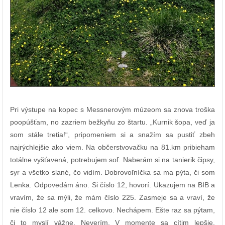
Pri výstupe na kopec s Messnerovým múzeom sa znova troška
poopúšťam, no zazriem bežkyňu zo štartu. „Kurnik šopa, veď ja
som stále tretia!“, pripomeniem si a snažím sa pustiť zbeh
najrýchlejšie ako viem. Na občerstvovačku na 81.km pribieham
totálne vyšťavená, potrebujem soľ. Naberám si na tanierik čipsy,
syr a všetko slané, čo vidím. Dobrovoľníčka sa ma pýta, či som
Lenka. Odpovedám áno. Si číslo 12, hovorí. Ukazujem na BIB a
vravím, že sa mýli, že mám číslo 225. Zasmeje sa a vraví, že
nie číslo 12 ale som 12. celkovo. Nechápem. Ešte raz sa pýtam,
či to myslí vážne. Neverím. V momente sa cítim lepšie,