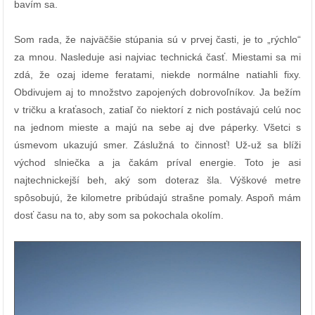
bavím sa.
Som rada, že najväčšie stúpania sú v prvej časti, je to „rýchlo“
za mnou. Nasleduje asi najviac technická časť. Miestami sa mi
zdá, že ozaj ideme feratami, niekde normálne natiahli fixy.
Obdivujem aj to množstvo zapojených dobrovoľníkov. Ja bežím
v tričku a kraťasoch, zatiaľ čo niektorí z nich postávajú celú noc
na jednom mieste a majú na sebe aj dve páperky. Všetci s
úsmevom ukazujú smer. Záslužná to činnosť! Už-už sa blíži
východ slniečka a ja čakám príval energie. Toto je asi
najtechnickejší beh, aký som doteraz šla. Výškové metre
spôsobujú, že kilometre pribúdajú strašne pomaly. Aspoň mám
dosť času na to, aby som sa pokochala okolím.