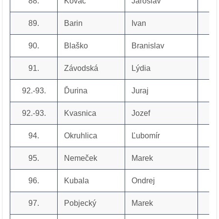
88.
Kováč
Jaroslav
89.
Barin
Ivan
90.
Blaško
Branislav
91.
Závodská
Lýdia
92.-93.
Ďurina
Juraj
92.-93.
Kvasnica
Jozef
94.
Okruhlica
Ľubomír
95.
Nemeček
Marek
96.
Kubala
Ondrej
97.
Pobjecký
Marek