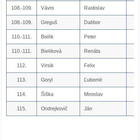
108.-109.
Vávro
Rastislav
108.-109.
Greguš
Dalibor
110.-111.
Bielik
Peter
110.-111.
Bieliková
Renáta
112.
Virsik
Felix
113.
Goryl
Ľubomír
114.
Šiška
Miroslav
115.
Ondrejkovič
Ján