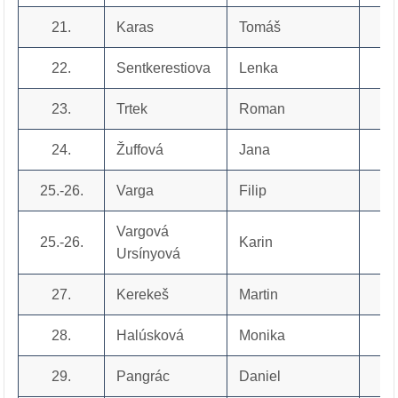
21.
Karas
Tomáš
22.
Sentkerestiova
Lenka
23.
Trtek
Roman
24.
Žuffová
Jana
25.-26.
Varga
Filip
Vargová
25.-26.
Karin
Ursínyová
27.
Kerekeš
Martin
28.
Halúsková
Monika
29.
Pangrác
Daniel