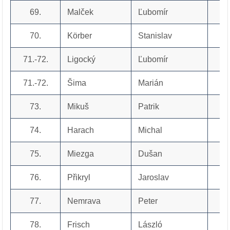
69.
Malček
Ľubomír
70.
Körber
Stanislav
71.-72.
Ligocký
Ľubomír
71.-72.
Šima
Marián
73.
Mikuš
Patrik
74.
Harach
Michal
75.
Miezga
Dušan
76.
Přikryl
Jaroslav
77.
Nemrava
Peter
78.
Frisch
László