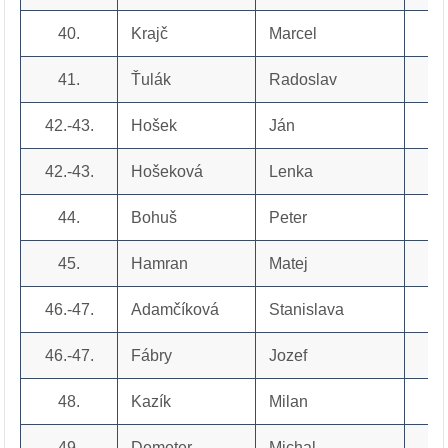
40.
Krajč
Marcel
41.
Ťulák
Radoslav
42.-43.
Hošek
Ján
42.-43.
Hošeková
Lenka
44.
Bohuš
Peter
45.
Hamran
Matej
46.-47.
Adamčíková
Stanislava
46.-47.
Fábry
Jozef
48.
Kazík
Milan
49.
Demeter
Michal