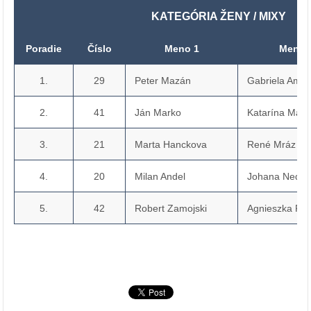
KATEGÓRIA ŽENY / MIXY
Poradie
Číslo
Meno 1
Meno 
1.
29
Peter Mazán
Gabriela Amb
2.
41
Ján Marko
Katarína Mark
3.
21
Marta Hanckova
René Mráz
4.
20
Milan Andel
Johana Nedbá
5.
42
Robert Zamojski
Agnieszka Fa