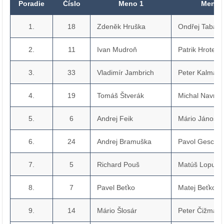
Poradie
Číslo
Meno 1
Meno 
1.
18
Zdeněk Hruška
Ondřej Tabark
2.
11
Ivan Mudroň
Patrik Hrotek
3.
33
Vladimír Jambrich
Peter Kalman
4.
19
Tomáš Štverák
Michal Navráti
5.
6
Andrej Feik
Mário Jánoš
6.
24
Andrej Bramuška
Pavol Geschn
7.
5
Richard Pouš
Matúš Lopušn
8.
7
Pavel Beťko
Matej Beťko
9.
14
Mário Šlosár
Peter Čižmár