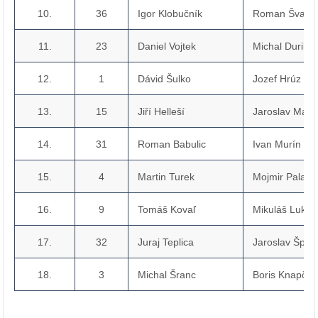
10.
36
Igor Klobučník
Roman Švarc
11.
23
Daniel Vojtek
Michal Durilla
12.
1
Dávid Šulko
Jozef Hrúz
13.
15
Jiří Helleší
Jaroslav Maix
14.
31
Roman Babulic
Ivan Murín
15.
4
Martin Turek
Mojmir Pala
16.
9
Tomáš Kovaľ
Mikuláš Lukáč
17.
32
Juraj Teplica
Jaroslav Špan
18.
3
Michal Šranc
Boris Knapčík