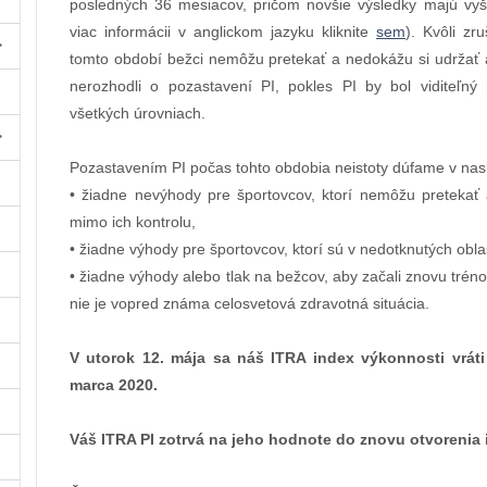
posledných 36 mesiacov, pričom novšie výsledky majú vyšš
viac informácii v anglickom jazyku kliknite
sem
). Kvôli zr
tomto období bežci nemôžu pretekať a nedokážu si udržať a
nerozhodli o pozastavení PI, pokles PI by bol viditeľn
všetkých úrovniach.
Pozastavením PI počas tohto obdobia neistoty dúfame v nas
• žiadne nevýhody pre športovcov, ktorí nemôžu pretekať 
mimo ich kontrolu,
• žiadne výhody pre športovcov, ktorí sú v nedotknutých obla
• žiadne výhody alebo tlak na bežcov, aby začali znovu tréno
nie je vopred známa celosvetová zdravotná situácia.
V utorok 12. mája sa náš ITRA index výkonnosti vrát
marca 2020.
Váš ITRA PI zotrvá na jeho hodnote do znovu otvorenia 