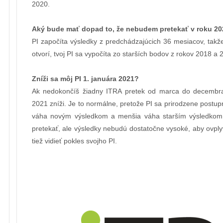
2020.
Aký bude mať dopad to, že nebudem pretekať v roku 2
PI započíta výsledky z predchádzajúcich 36 mesiacov, takž
otvorí, tvoj PI sa vypočíta zo starších bodov z rokov 2018 a 
Zníži sa môj PI 1. januára 2021?
Ak nedokončíš žiadny ITRA pretek od marca do decembra 
2021 zníži. Je to normálne, pretože PI sa prirodzene postup
váha novým výsledkom a menšia váha starším výsledkom.
pretekať, ale výsledky nebudú dostatočne vysoké, aby ovplyvn
tiež vidieť pokles svojho PI.