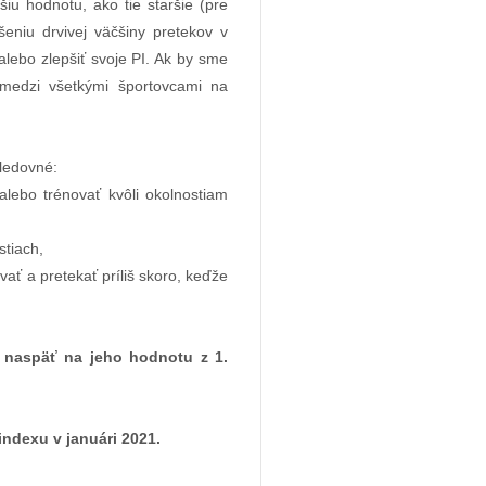
iu hodnotu, ako tie staršie (pre
ušeniu drvivej väčšiny pretekov v
lebo zlepšiť svoje PI. Ak by sme
ý medzi všetkými športovcami na
ledovné:
alebo trénovať kvôli okolnostiam
stiach,
vať a pretekať príliš skoro, keďže
i naspäť na jeho hodnotu z 1.
indexu v januári 2021.