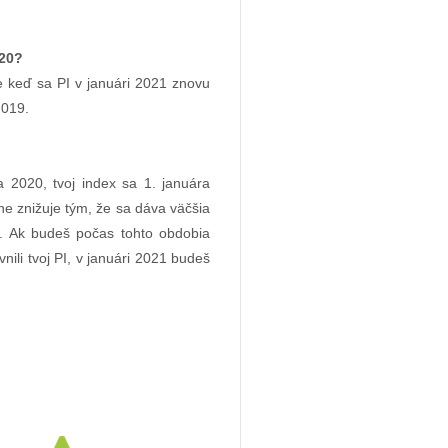
020?
e keď sa PI v januári 2021 znovu
2019.
2020, tvoj index sa 1. januára
ne znižuje tým, že sa dáva väčšia
 Ak budeš počas tohto obdobia
ili tvoj PI, v januári 2021 budeš