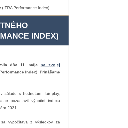
 (ITRA Performance Index)
STNÉHO
RMANCE INDEX)
námila dňa 11. mája
na svojej
Performance Index). Prinášame
v súlade s hodnotami fair-play,
sne pozastaviť výpočet indexu
uára 2021.
 sa vypočítava z výsledkov za