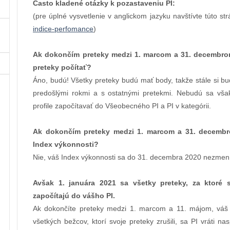
Často kladené otázky k pozastaveniu PI:
(pre úplné vysvetlenie v anglickom jazyku navštívte túto st
indice-perfomance
)
Ak dokončím preteky medzi 1. marcom a 31. decembrom
preteky počítať?
Áno, budú! Všetky preteky budú mať body, takže stále si b
predošlými rokmi a s ostatnými pretekmi. Nebudú sa vš
profile započítavať do Všeobecného PI a PI v kategórii.
Ak dokončím preteky medzi 1. marcom a 31. decembr
Index výkonnosti?
Nie, váš Index výkonnosti sa do 31. decembra 2020 nezmen
Avšak 1. januára 2021 sa všetky preteky, za ktoré s
započítajú do vášho PI.
Ak dokončíte preteky medzi 1. marcom a 11. májom, váš
všetkých bežcov, ktorí svoje preteky zrušili, sa PI vráti 