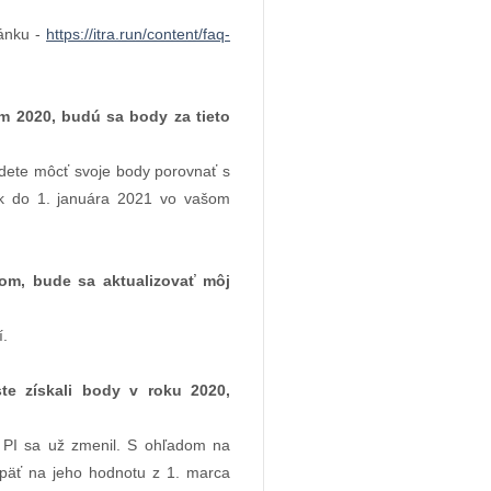
ránku -
https://itra.run/content/faq-
 2020, budú sa body za tieto
udete môcť svoje body porovnať s
ak do 1. januára 2021 vo vašom
om, bude sa aktualizovať môj
í.
te získali body v roku 2020,
 PI sa už zmenil. S ohľadom na
naspäť na jeho hodnotu z 1. marca