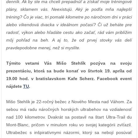
denník. Ak by ste ma chceli prepadnúť a získať moje tréningové
plány, sklamem vás. Neexistujú. Aký je podľa mňa najlepší
tréning? Čo je viac, tri pomalé kilometre po náročnom dni v práci
alebo víkendová dvacka v ideálnom počasí? Či už beháte pre
radosť, výkon alebo hľadáte cestu ako začať, rád vám priblížim
môj pohľad na beh. A aj to, že od prvej stovky vás delí
pravdepodobne menej, než si myslíte.
Týmito vetami Vás Mišo Stehlík pozýva na svoju
prezentáciu, ktorá sa bude konať vo štvrtok 19. apríla od
19.00 hod. v bratislavskom Kafe Scherz. Facebook event
nájdete
TU
.
Mišo Stehlík je 22-ročný bežec z Nového Mesta nad Váhom. Za
sebou má radu náročných horských ultrabehov na vzdialenosť
nad 100 kilometrov. Dvakrát sa postavil na štart Ultra-Trail du
Mont-Blanc, pričom v minulom roku vo svojej kategórii zvíťazil.
Ultrabežec s inšpiratívnymi názormi, ktorý sa nebojí posúvať