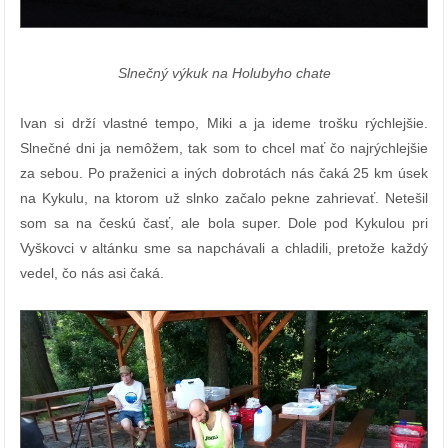
Slnečný výkuk na Holubyho chate
Ivan si drží vlastné tempo, Miki a ja ideme trošku rýchlejšie.
Slnečné dni ja nemôžem, tak som to chcel mať čo najrýchlejšie
za sebou. Po praženici a iných dobrotách nás čaká 25 km úsek
na Kykulu, na ktorom už slnko začalo pekne zahrievať. Netešil
som sa na českú časť, ale bola super. Dole pod Kykulou pri
Vyškovci v altánku sme sa napchávali a chladili, pretože každý
vedel, čo nás asi čaká.