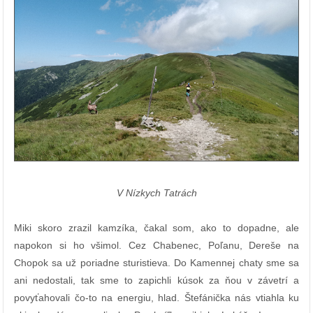
V Nízkych Tatrách
Miki skoro zrazil kamzíka, čakal som, ako to dopadne, ale
napokon si ho všimol. Cez Chabenec, Poľanu, Dereše na
Chopok sa už poriadne sturistieva. Do Kamennej chaty sme sa
ani nedostali, tak sme to zapichli kúsok za ňou v závetrí a
povyťahovali čo-to na energiu, hlad. Štefánička nás vtiahla ku