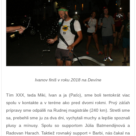
Ivanov finiš v roku 2018 na Devíne
Tím XXX, teda Miki, Ivan a ja (Paťo), sme boli tentokrát viac
spolu v kontakte a v teréne ako pred dvomi rokmi. Prvý záťah
prípravy sme odpálili na Rudnej magistrále (240 km). Stretli sme
sa, prebehli sme ju za dva dni, vychytali muchy a lepšie spoznali
plusy a mínusy. Spolu so supportom Júlia Batmendijnová a
Radovan Harach. Taktiež rovnaký support + Barbi, nás čakal na