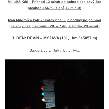
Mikuláš Kéri – Príchod 12 minút po polnoci (celkový čas
prechodu SNP – 7 dní, 12 minút)
Ivan Mudroň a Patrik Hrotek prišli 8,5 hodiny po polnoci
(celkový čas prechodu SNP – 7 dní, 8 hodín, 28 minút)
1. DEŇ: DEVÍN – MYJAVA (131,1 km / +5057 m)
Support: Juraj, Julka, Barbi, Ivka