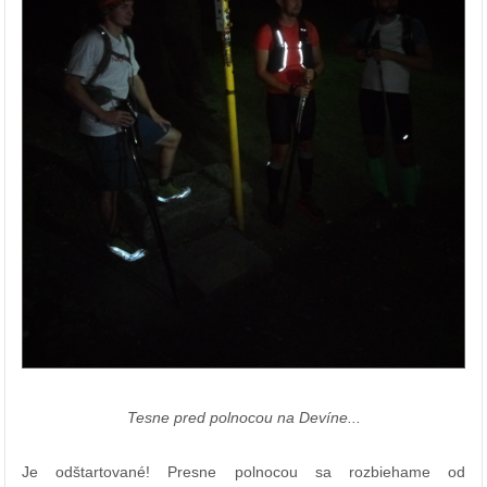
Tesne pred polnocou na Devíne...
Je odštartované! Presne polnocou sa rozbiehame od