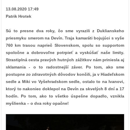
13.08.2020 17:49
Patrik Hrotek
Sú to presne dva roky, čo sme vyrazili z Duklianskeho
priesmyku smerom na Devín. Traja kamaráti bojujúci s vyše
760 km trasou naprieč Slovenskom, spolu so supportom
spoločne a dobrovoľne potrpieť a vyskúšať naše limity.
Strastiplná cesta pravých hutných zážitkov nám priniesla aj
sklamania - o to radostnejší záver. Po tom, ako sme
postupne zo zdravotných dôvodov končili, ja v Hiadeľskom
sedle a Miki vo Vyšehradskom sedle, ostalo to na Ivanovi,
ktorý to nakoniec doklepol na Devín za skvelých 8 dní a 17
hodín. Po tom, ako to všetko úspešne dopadlo, vznikla
myšlienka – o dva roky opačne!