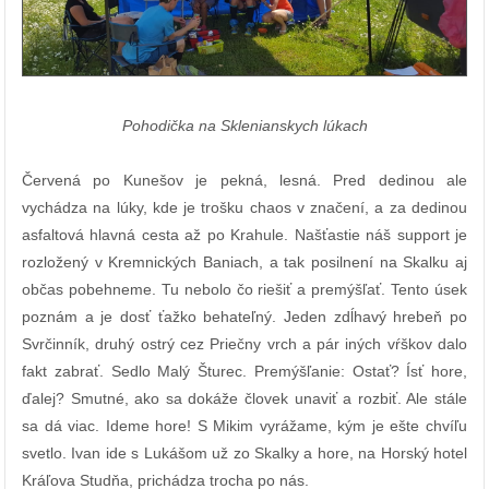
Pohodička na Sklenianskych lúkach
Červená po Kunešov je pekná, lesná. Pred dedinou ale
vychádza na lúky, kde je trošku chaos v značení, a za dedinou
asfaltová hlavná cesta až po Krahule. Našťastie náš support je
rozložený v Kremnických Baniach, a tak posilnení na Skalku aj
občas pobehneme. Tu nebolo čo riešiť a premýšľať. Tento úsek
poznám a je dosť ťažko behateľný. Jeden zdĺhavý hrebeň po
Svrčinník, druhý ostrý cez Priečny vrch a pár iných vŕškov dalo
fakt zabrať. Sedlo Malý Šturec. Premýšľanie: Ostať? Ísť hore,
ďalej? Smutné, ako sa dokáže človek unaviť a rozbiť. Ale stále
sa dá viac. Ideme hore! S Mikim vyrážame, kým je ešte chvíľu
svetlo. Ivan ide s Lukášom už zo Skalky a hore, na Horský hotel
Kráľova Studňa, prichádza trocha po nás.