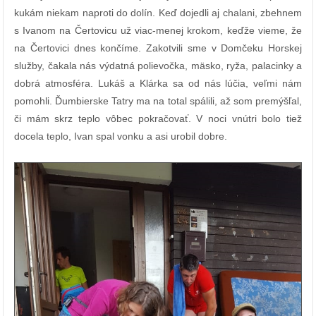
kukám niekam naproti do dolín. Keď dojedli aj chalani, zbehnem
s Ivanom na Čertovicu už viac-menej krokom, keďže vieme, že
na Čertovici dnes končíme. Zakotvili sme v Domčeku Horskej
služby, čakala nás výdatná polievočka, mäsko, ryža, palacinky a
dobrá atmosféra. Lukáš a Klárka sa od nás lúčia, veľmi nám
pomohli. Ďumbierske Tatry ma na total spálili, až som premýšľal,
či mám skrz teplo vôbec pokračovať. V noci vnútri bolo tiež
docela teplo, Ivan spal vonku a asi urobil dobre.