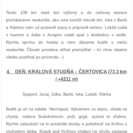
Tento 108 km úsek bol výživný a do cieľovej stanice
prichádzame neskoršie, ako sme končili minulé dni. Ivka s Barbi
a Klárkou nám už postavili stany a pripravili večeru. Lukáš cvála
s Ivanom a Julka s Jurajom ostali spať s dodávkou v sedle.
Rýchla sprcha do hotela a ráno dávame budík o niečo
neskoršie. Človek prestáva stíhať premýšľať – čo chce vlastne
všetko postíhať po príchode :-) .
4. DEŇ: KRÁĽOVÁ STUDŇA – ČERTOVICA (73,3 km
/ +4211 m)
Support: Juraj, Julka, Barbi, Ivka, Lukáš, Klárka
Budík je už na zabitie. Nechápeš. Vykuknem zo stanu, všade sa
chystá, natiera Sudokrémom, prdí, grgá, vyzerá to sľubne.
Rýchlo zabudnúť na tri predošlé stovky a pobehnúť na Krížnu s
východom slnka. Kúsok pod Krížnou chalani na chvíľu zastavia