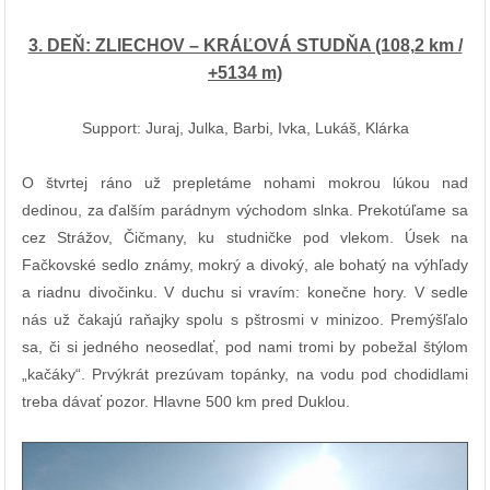
3. DEŇ: ZLIECHOV – KRÁĽOVÁ STUDŇA (108,2 km /
+5134 m)
Support: Juraj, Julka, Barbi, Ivka, Lukáš, Klárka
O štvrtej ráno už prepletáme nohami mokrou lúkou nad
dedinou, za ďalším parádnym východom slnka. Prekotúľame sa
cez Strážov, Čičmany, ku studničke pod vlekom. Úsek na
Fačkovské sedlo známy, mokrý a divoký, ale bohatý na výhľady
a riadnu divočinku. V duchu si vravím: konečne hory. V sedle
nás už čakajú raňajky spolu s pštrosmi v minizoo. Premýšľalo
sa, či si jedného neosedlať, pod nami tromi by pobežal štýlom
„kačáky“. Prvýkrát prezúvam topánky, na vodu pod chodidlami
treba dávať pozor. Hlavne 500 km pred Duklou.