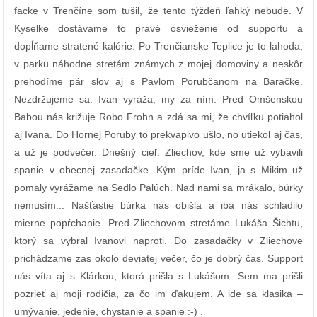
facke v Trenčíne som tušil, že tento týždeň ľahký nebude. V
Kyselke dostávame to pravé osvieženie od supportu a
dopĺňame stratené kalórie. Po Trenčianske Teplice je to lahoda,
v parku náhodne stretám známych z mojej domoviny a neskôr
prehodíme pár slov aj s Pavlom Porubčanom na Baračke.
Nezdržujeme sa. Ivan vyráža, my za ním. Pred Omšenskou
Babou nás križuje Robo Frohn a zdá sa mi, že chvíľku potiahol
aj Ivana. Do Hornej Poruby to prekvapivo ušlo, no utiekol aj čas,
a už je podvečer. Dnešný cieľ: Zliechov, kde sme už vybavili
spanie v obecnej zasadačke. Kým príde Ivan, ja s Mikim už
pomaly vyrážame na Sedlo Palúch. Nad nami sa mrákalo, búrky
nemusím... Našťastie búrka nás obišla a iba nás schladilo
mierne popŕchanie. Pred Zliechovom stretáme Lukáša Šichtu,
ktorý sa vybral Ivanovi naproti. Do zasadačky v Zliechove
prichádzame zas okolo deviatej večer, čo je dobrý čas. Support
nás víta aj s Klárkou, ktorá prišla s Lukášom. Sem ma prišli
pozrieť aj moji rodičia, za čo im ďakujem. A ide sa klasika –
umývanie, jedenie, chystanie a spanie :-) .