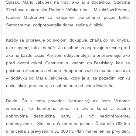
Špišák. Mário Jakúbek na trati, ako aj s dodávkou. Starosta
Zliechova a starostka Radatíc. Vďaka tímu – Mikulášovi Kérimu,
Ivanovi Mudroňovi za vzájomné pomáhanie počas behu.
Samozrejme, podporovatelia doma, rodina či blízki.
Každý sa pripravuje po svojom, dokupuje, zháňa čo mu chýba,
ako support, tak aj beháči. Ja osobne sa pripravujem tesne pred
ako na každú akciu. Ale som oddýchnutejší a pripravenejší ako
pred dvomi rokmi. Cestujem s Ivanom do Bratislavy, kde sa
postupne zbierame a vítame. Supportné vozidlá máme zase dve
– dodávku od Mária Jakúbeka, ktorý je aj za pozadím vzniku
našej akcie prechodu, a osobné auto od Ivana Mudroňa.
Devín. Čo k tomu povedať. Netrpezlivý nie som. Vedome
zmierený, že komfortná zóna za chvíľu končí a začína
dobrovoľná deštrukčná party. Už nič nedotrénujeme,
nedomyslíme... Stojíme a čakáme na polnoc. Čaká nás 763 km
dlhá cesta s prevýšením 31 800 m. Plán máme len na prvý deň,