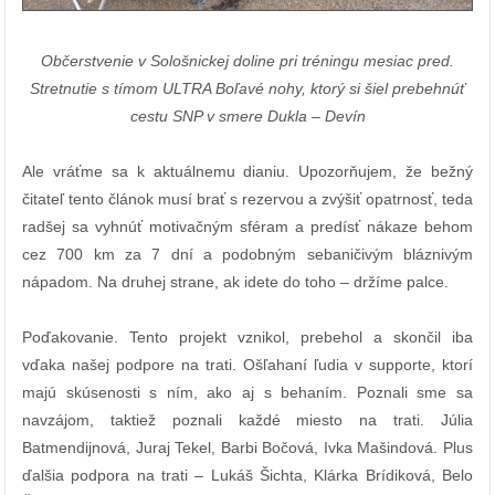
Občerstvenie v Sološnickej doline pri tréningu mesiac pred.
Stretnutie s tímom ULTRA Boľavé nohy, ktorý si šiel prebehnúť
cestu SNP v smere Dukla – Devín
Ale vráťme sa k aktuálnemu dianiu. Upozorňujem, že bežný
čitateľ tento článok musí brať s rezervou a zvýšiť opatrnosť, teda
radšej sa vyhnúť motivačným sféram a predísť nákaze behom
cez 700 km za 7 dní a podobným sebaničivým bláznivým
nápadom. Na druhej strane, ak idete do toho – držíme palce.
Poďakovanie. Tento projekt vznikol, prebehol a skončil iba
vďaka našej podpore na trati. Ošľahaní ľudia v supporte, ktorí
majú skúsenosti s ním, ako aj s behaním. Poznali sme sa
navzájom, taktiež poznali každé miesto na trati. Júlia
Batmendijnová, Juraj Tekel, Barbi Bočová, Ivka Mašindová. Plus
ďalšia podpora na trati – Lukáš Šichta, Klárka Brídiková, Belo