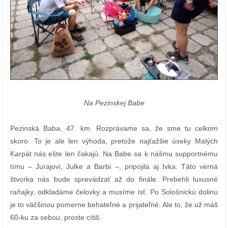
Na Pezinskej Babe
Pezinská Baba, 47. km. Rozprávame sa, že sme tu celkom
skoro. To je ale len výhoda, pretože najťažšie úseky Malých
Karpát nás ešte len čakajú. Na Babe sa k nášmu supportnému
tímu – Jurajovi, Julke a Barbi –, pripojila aj Ivka. Táto verná
štvorka nás bude sprevádzať až do finále. Prebehli luxusné
raňajky, odkladáme čelovky a musíme ísť. Po Sološnickú dolinu
je to väčšinou pomerne behateľné a prijateľné. Ale to, že už máš
60-ku za sebou, proste cítiš.