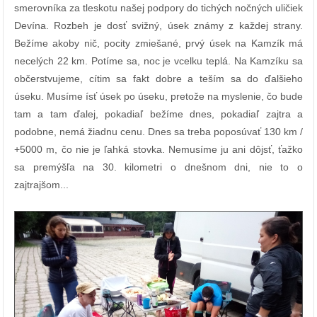
smerovníka za tleskotu našej podpory do tichých nočných uličiek
Devína. Rozbeh je dosť svižný, úsek známy z každej strany.
Bežíme akoby nič, pocity zmiešané, prvý úsek na Kamzík má
necelých 22 km. Potíme sa, noc je vcelku teplá. Na Kamzíku sa
občerstvujeme, cítim sa fakt dobre a teším sa do ďalšieho
úseku. Musíme ísť úsek po úseku, pretože na myslenie, čo bude
tam a tam ďalej, pokadiaľ bežíme dnes, pokadiaľ zajtra a
podobne, nemá žiadnu cenu. Dnes sa treba poposúvať 130 km /
+5000 m, čo nie je ľahká stovka. Nemusíme ju ani dôjsť, ťažko
sa premýšľa na 30. kilometri o dnešnom dni, nie to o
zajtrajšom...