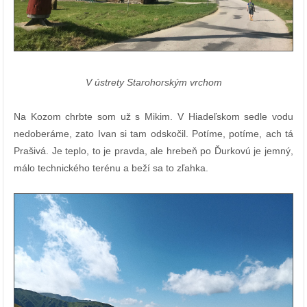
V ústrety Starohorským vrchom
Na Kozom chrbte som už s Mikim. V Hiadeľskom sedle vodu
nedoberáme, zato Ivan si tam odskočil. Potíme, potíme, ach tá
Prašivá. Je teplo, to je pravda, ale hrebeň po Ďurkovú je jemný,
málo technického terénu a beží sa to zľahka.