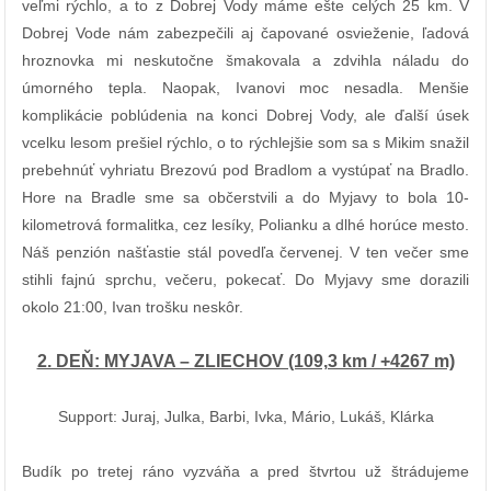
veľmi rýchlo, a to z Dobrej Vody máme ešte celých 25 km. V
Dobrej Vode nám zabezpečili aj čapované osvieženie, ľadová
hroznovka mi neskutočne šmakovala a zdvihla náladu do
úmorného tepla. Naopak, Ivanovi moc nesadla. Menšie
komplikácie poblúdenia na konci Dobrej Vody, ale ďalší úsek
vcelku lesom prešiel rýchlo, o to rýchlejšie som sa s Mikim snažil
prebehnúť vyhriatu Brezovú pod Bradlom a vystúpať na Bradlo.
Hore na Bradle sme sa občerstvili a do Myjavy to bola 10-
kilometrová formalitka, cez lesíky, Polianku a dlhé horúce mesto.
Náš penzión našťastie stál povedľa červenej. V ten večer sme
stihli fajnú sprchu, večeru, pokecať. Do Myjavy sme dorazili
okolo 21:00, Ivan trošku neskôr.
2. DEŇ: MYJAVA – ZLIECHOV (109,3 km / +4267 m)
Support: Juraj, Julka, Barbi, Ivka, Mário, Lukáš, Klárka
Budík po tretej ráno vyzváňa a pred štvrtou už štrádujeme