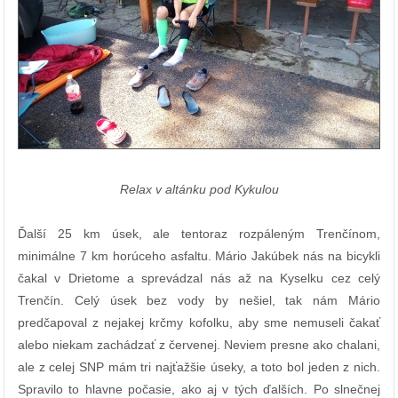
Relax
v altánku
pod Kykulou
Ďalší 25 km úsek, ale tentoraz rozpáleným Trenčínom,
minimálne 7 km horúceho asfaltu. Mário Jakúbek nás na bicykli
čakal v Drietome a sprevádzal nás až na Kyselku cez celý
Trenčín. Celý úsek bez vody by nešiel, tak nám Mário
predčapoval z nejakej krčmy kofolku, aby sme nemuseli čakať
alebo niekam zachádzať z červenej. Neviem presne ako chalani,
ale z celej SNP mám tri najťažšie úseky, a toto bol jeden z nich.
Spravilo to hlavne počasie, ako aj v tých ďalších. Po slnečnej