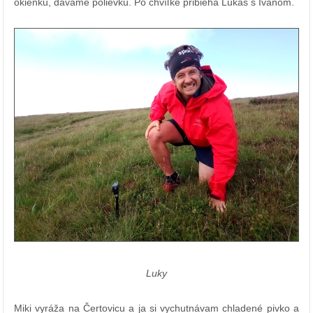
okienku, dávame polievku. Po chvíľke pribieha Lukáš s Ivanom.
Luky
Miki vyráža na Čertovicu a ja si vychutnávam chladené pivko a