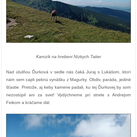
Kamzík na hrebeni Nízkych Tatier
Nad útulňou Ďurková v sedle nás čaká Juraj s Lukášom, ktorí
nám sem capli peknú vynášku z Magurky. Obdiv, paráda, jediné
šťastie. Pretože, aj keby kamene padali, ku tej Ďurkovej by som
nezostúpil ani za svet! Vydýchneme pri strete s Andrejom
Feikom a kráčame dál.