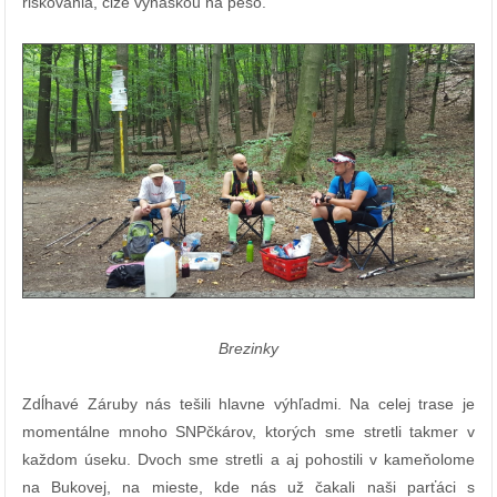
riskovania, čiže vynáškou na pešo.
Brezinky
Zdĺhavé Záruby nás tešili hlavne výhľadmi. Na celej trase je
momentálne mnoho SNPčkárov, ktorých sme stretli takmer v
každom úseku. Dvoch sme stretli a aj pohostili v kameňolome
na Bukovej, na mieste, kde nás už čakali naši parťáci s