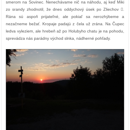
smerom na Sovinec. Nenechávame nič na náhodu, aj keď Miki
zo srandy zhodnotil, že dnes oddychový úsek po Zliechov .
Rána sú aspoň prijateľné, ale pokiaľ sa nerozhýbeme a
nezačneme bežať. Kropaje padajú z čela už zrána. Na Čupec
ledva vyleziem, ale hrebeň až po Holubyho chatu je na pohodu,
sprevádza nás parádny východ slnka, nádherné pohľady.