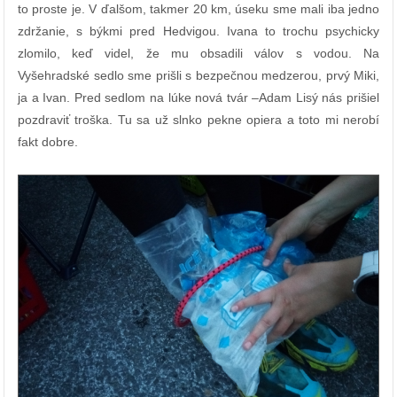
to proste je. V ďalšom, takmer 20 km, úseku sme mali iba jedno
zdržanie, s býkmi pred Hedvigou. Ivana to trochu psychicky
zlomilo, keď videl, že mu obsadili válov s vodou. Na
Vyšehradské sedlo sme prišli s bezpečnou medzerou, prvý Miki,
ja a Ivan. Pred sedlom na lúke nová tvár –Adam Lisý nás prišiel
pozdraviť troška. Tu sa už slnko pekne opiera a toto mi nerobí
fakt dobre.