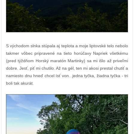
S východom slnka stúpala aj teplota a moje liptovské telo nebolo
takmer vôbec pripravené na tieto horúčavy Napriek všetkému
(pred týždňom Horský maratón Martinky) sa mi išlo až priveľmi
dobre. Jesť, piť mi chutilo. Až na gél, ten mi akosi prestal chutiť a
namiesto dnu hneď chcel ísť von...jedna tyčka, žiadna tyčka - tri
boli tak akurát.