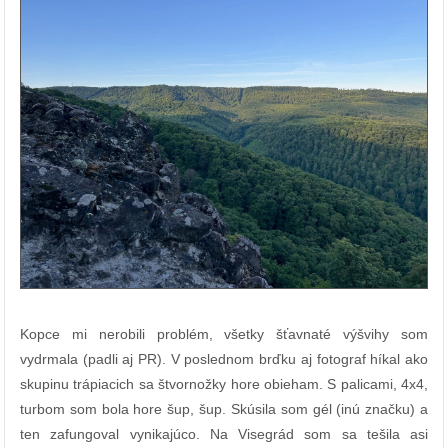
Kopce mi nerobili problém, všetky šťavnaté výšvihy som
vydrmala (padli aj PR). V poslednom brďku aj fotograf híkal ako
skupinu trápiacich sa štvornožky hore obieham. S palicami, 4x4,
turbom som bola hore šup, šup. Skúsila som gél (inú značku) a
ten zafungoval vynikajúco. Na Visegrád som sa tešila asi