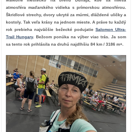
Malebné mestečko na brehu Dunaja, kde sa mieša
atmosféra maďarského vidieka s prímorskou atmosférou.
Škridlové strechy, dvory ukryté za múrmi, dláždené uličky a
kostoly. Tak veľa krásy na jednom mieste. A práve tu každý
rok prebieha najväčšie bežecké podujatie
Salomon Ultra-
Trail Hungary
. Bežcom ponúka na výber viac trás. Ja som
sa tento rok prihlásila na druhú najdlhšiu 84 km / 3186 m+.