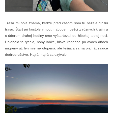
Trasa mi bola známa, keďže pred časom som tu bežala dlhšiu
trasu. Štart pri kostole v noci, nabudení bežci z rôznych krajín a
s úderom druhej hodiny sme vyštartovali do hlbokej teplej noci.
Ubiehalo to rýchlo, nohy ľahké, hlava konečne po dvoch dňoch
migrény už len mierne otupená, ale tešiaca sa na prichádzajúce
dodrodružstvo. Hajrá, hajrá sa ozývalo.