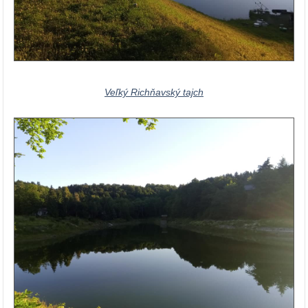
Veľký Richňavský tajch