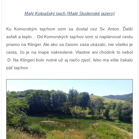
Malý Kolpašský tajch (Malé Studenské jazero)
Ku Komorským tajchom som sa dostal cez Sv. Anton. Ďalší
asfalt a teplo... Od Komorských tajchov som si naplánoval cestu
priamo na Klinger. Ale ako sa časom zasa ukázalo, nie všetko je
cesta, čo je na mape nakreslené. Vlastne ani chodník to nebol
:D. Na Klingeri bolo nutné už aj niečo zjesť, lebo ma ešte čakalo
päť tajchov.