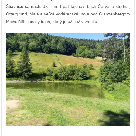
Štiavnicu sa nachádza hneď päť tajchov: tajch Červená studňa,
Ottergrund, Malá a Veľká Vodárenská, no a pod Glanzenbergom
Michalštôlniansky tajch, ktorý je už tiež v zániku.