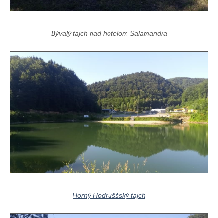
Bývalý tajch nad hotelom Salamandra
Horný Hodruššský tajch