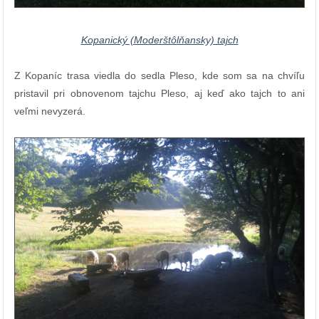
Kopanický (Moderštôlňansky) tajch
Z Kopaníc trasa viedla do sedla Pleso, kde som sa na chvíľu
pristavil pri obnovenom tajchu Pleso, aj keď ako tajch to ani
veľmi nevyzerá.