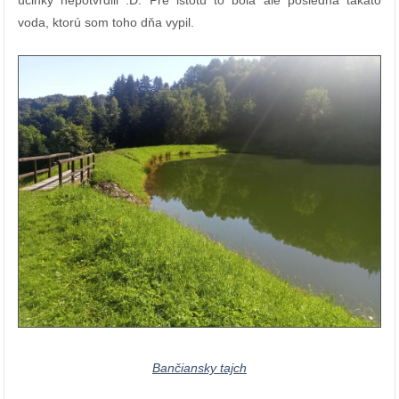
voda, ktorú som toho dňa vypil.
Bančiansky tajch