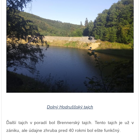
Dolný Hodruššský tajch
Ďalší tajch v poradí bol Brennerský tajch. Tento tajch je už v
zániku, ale údajne zhruba pred 40 rokmi bol ešte funkčný.