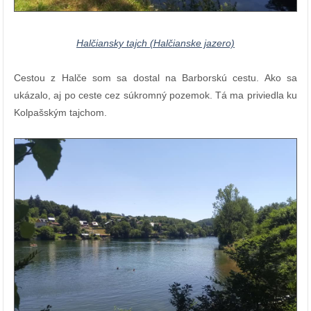
Halčiansky tajch (Halčianske jazero)
Cestou z Halče som sa dostal
na Barborskú cestu.
Ako sa
ukázalo, aj po ceste cez súkromný pozemok. Tá ma priviedla ku
Kolpašským tajchom.