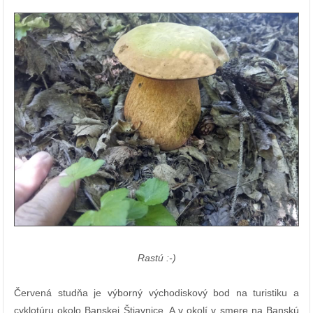
Rastú :-)
Červená studňa je výborný východiskový bod na turistiku a
cyklotúru okolo Banskej Štiavnice. A v okolí v smere na Banskú