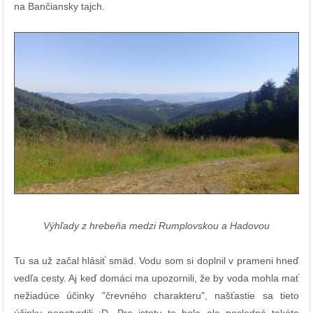
na Bančiansky tajch.
Výhľady z hrebeňa medzi Rumplovskou a Hadovou
Tu sa už začal hlásiť smäd. Vodu som si doplnil v prameni hneď
vedľa cesty. Aj keď domáci ma upozornili, že by voda mohla mať
nežiadúce účinky "črevného charakteru", našťastie sa tieto
účinky nepotvrdili :D. Pre istotu to bola ale posledná takáto