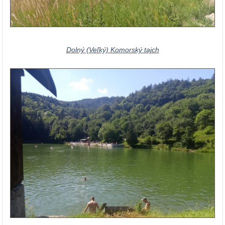
Dolný (Veľký) Komorský tajch