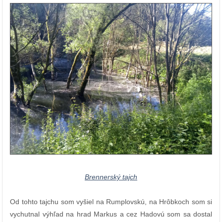
Brennerský tajch
Od tohto tajchu som vyšiel na Rumplovskú, na Hrôbkoch som si
vychutnal výhľad na hrad Markus a cez Hadovú som sa dostal