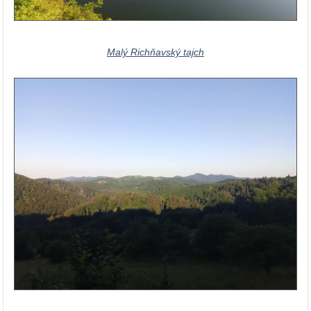
Malý Richňavský tajch