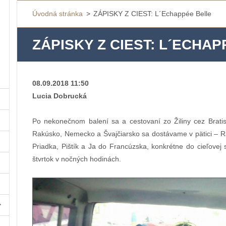
Úvodná stránka
>
ZÁPISKY Z CIEST: L´Echappée Belle
ZÁPISKY Z CIEST: L´ECHA
08.09.2018 11:50
Lucia Dobrucká
Po nekonečnom balení sa a cestovaní zo Žiliny cez Brati
Rakúsko, Nemecko a Švajčiarsko sa dostávame v pätici – R
Priadka, Pištík a Ja do Francúzska, konkrétne do cieľovej 
štvrtok v nočných hodinách.