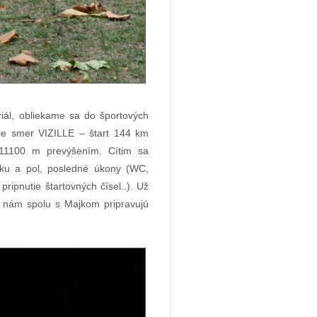
iál, obliekame sa do športových
e smer VIZILLE – štart 144 km
11100 m prevýšením. Cítim sa
ku a pol, posledné úkony (WC,
ripnutie štartovných čísel..). Už
m nám spolu s Majkom pripravujú