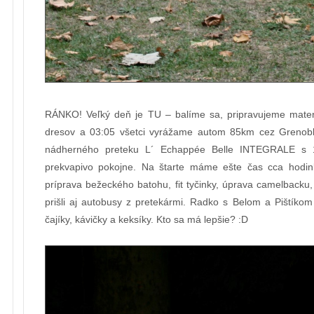
RÁNKO! Veľký deň je TU – balíme sa, pripravujeme mater
dresov a 03:05 všetci vyrážame autom 85km cez Grenobl
nádherného preteku L´ Echappée Belle INTEGRALE s 
prekvapivo pokojne. Na štarte máme ešte čas cca hodin
príprava bežeckého batohu, fit tyčinky, úprava camelbacku, p
prišli aj autobusy z pretekármi. Radko s Belom a Pištíko
čajíky, kávičky a keksíky. Kto sa má lepšie? :D