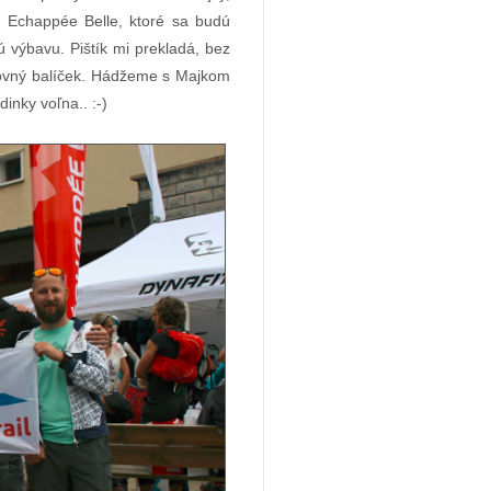
y Echappée Belle, ktoré sa budú
ú výbavu. Pištík mi prekladá, bez
rtovný balíček. Hádžeme s Majkom
inky voľna.. :-)