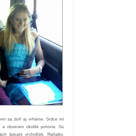
omí sa doň aj vrháme. Srdce mi
 a obzerám okolité pohoria. Sú
ch špicatý vrcholček. Raňajky,