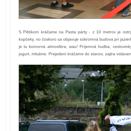
S Pištíkom kráčame na Pasta párty - z 10 metrov je ostr
kopčeky, no čoskoro sa objavuje súkromná budova pri jazie
je tu komorná atmosféra, wau! Príjemná hudba, cestovinky
jogurt, mlsáme. Prejedení kráčame do stanov, zajtra vstávam