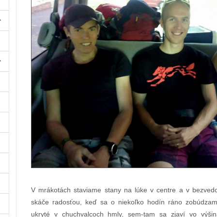
V mrákotách staviame stany na lúke v centre a v bezved
skáče radosťou, keď sa o niekoľko hodín ráno zobúdzam
ukryté v chuchvalcoch hmly, sem-tam sa zjaví vo výšiná