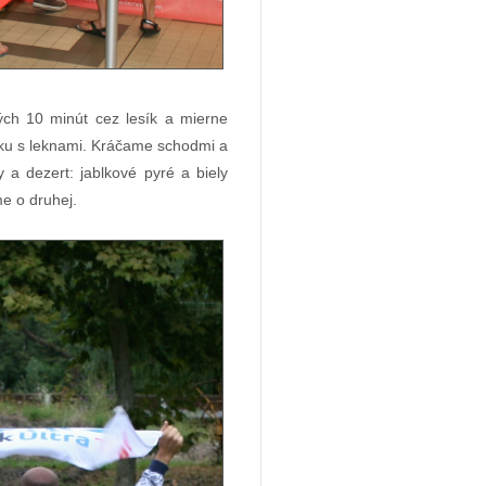
ých 10 minút cez lesík a mierne
rku s leknami. Kráčame schodmi a
 a dezert: jablkové pyré a biely
e o druhej.