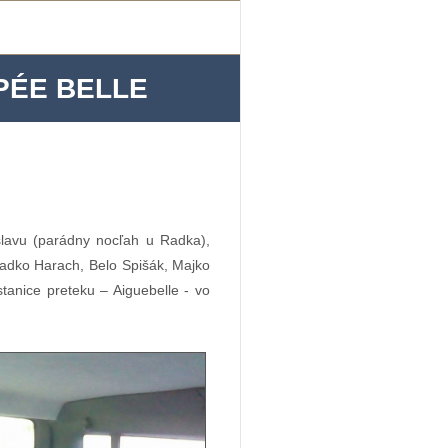
PPÉE BELLE
slavu (parádny nocľah u Radka),
adko Harach, Belo Spišák, Majko
stanice preteku – Aiguebelle - vo