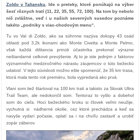
Zoldo v Taliansku
. Ide o preteky, ktoré ponúkajú na výber
šesť rôznych tratí (11, 22, 35, 55, 72, 100). Na tom by nebolo
nič zvláštne, veď i u našich severných susedov poznáme
takéto „podniky s viac-chodovým menu“.
Tu vo Val di Zoldo, ako sa súhrnne nazýva dokopy 43 osád
oblasti pod 3,2k ikonami ako Monte Civetta a Monte Pelmo,
však každá dištancia prinúti účastníka prekonať výrazne
neštandarné celkové prevýšenie. Aj to je iste jedným z faktorov
významného medziročného nárastu záujemcov o túto bežeckú
udalosť. V tejto súvislosti možno ešte spomenúť, že 35 km trasa,
ktorá mala tento rok premiéru, bola vypredaná ako prvá.
Vlani som tiež štartoval na 100 km trati a takisto za Slovak Ultra
Trail Team, ale nedokončil som. Tentoraz to vyšlo a dobehol
som do cieľa. Hoci bežeckého kroku si človek veľmi neužije,
vychutná si nádherné okolie, cez ktoré prechádza a keď sa
navyše vydarí počasie, oplatí sa i na chvíľu zastaviť a urobiť
zopár záberov.