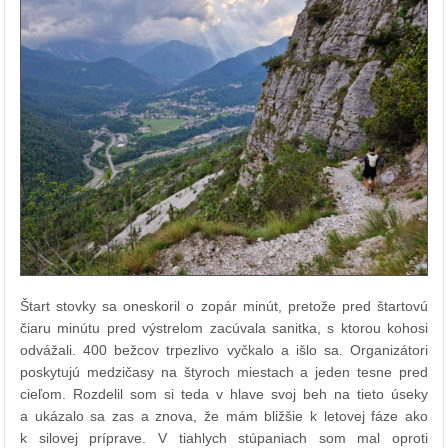
Štart stovky sa oneskoril o zopár minút, pretože pred štartovú
čiaru minútu pred výstrelom zacúvala sanitka, s ktorou kohosi
odvážali. 400 bežcov trpezlivo vyčkalo a išlo sa. Organizátori
poskytujú medzičasy na štyroch miestach a jeden tesne pred
cieľom. Rozdelil som si teda v hlave svoj beh na tieto úseky
a ukázalo sa zas a znova, že mám bližšie k letovej fáze ako
k silovej príprave. V tiahlych stúpaniach som mal oproti