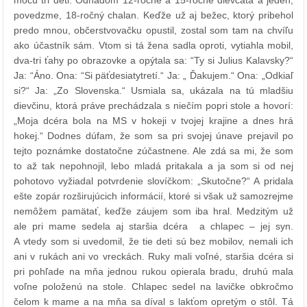
povedzme, 18-ročný chalan. Keďže už aj bežec, ktorý pribehol
predo mnou, občerstvovačku opustil, zostal som tam na chvíľu
ako účastník sám. Vtom si tá žena sadla oproti, vytiahla mobil,
dva-tri ťahy po obrazovke a opýtala sa: “Ty si Julius Kalavsky?“
Ja: “Áno. Ona: “Si päťdesiatytretí.“ Ja: „ Ďakujem.“ Ona: „Odkiaľ
si?“ Ja: „Zo Slovenska.“ Usmiala sa, ukázala na tú mladšiu
dievčinu, ktorá práve prechádzala s niečím popri stole a hovorí:
„Moja dcéra bola na MS v hokeji v tvojej krajine a dnes hrá
hokej.“ Dodnes dúfam, že som sa pri svojej únave prejavil po
tejto poznámke dostatočne zúčastnene. Ale zdá sa mi, že som
to až tak nepohnojil, lebo mladá pritakala a ja som si od nej
pohotovo vyžiadal potvrdenie slovíčkom: „Skutočne?“ A pridala
ešte zopár rozširujúcich informácií, ktoré si však už samozrejme
nemôžem pamätať, keďže záujem som iba hral. Medzitým už
ale pri mame sedela aj staršia dcéra a chlapec – jej syn.
A vtedy som si uvedomil, že tie deti sú bez mobilov, nemali ich
ani v rukách ani vo vreckách. Ruky mali voľné, staršia dcéra si
pri pohľade na mňa jednou rukou opierala bradu, druhú mala
voľne položenú na stole. Chlapec sedel na lavičke obkročmo
čelom k mame a na mňa sa díval s lakťom opretým o stôl. Tá