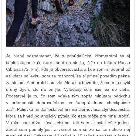
Je nutné poznamenať, že s pribúdajúcimi kilometrami sa aj
tiahle stúpanie čoskoro mení na stojku, čiže na takom Passo
Cibiana (72. km), kde je občerstovačka a kde som si doprial už
asi piatu polievku, som sa rozhodol, že si pri nej posedím pekne
za stolom. A neurobil som zle. Ale ak si hovoríte, že som tu chytil
druhý dych, ste na omyle. Vyfučaný som išiel až do cieľa.
Podstatné je to, čo som vďaka tým zopár minútam oddychu
v prítomností dobrovoľníkov na ľudoprázdnom checkpointe
zažil. Polievku mi doniesla veľmi milá čiernovlasá štyridsiatnička,
ktorá sa hneď po anglicky pýtala, čo ešte môže pre mňa urobiť.
V ruke som držal kúsok chleba, tak som si pýtal ešte jeden.
Začal som pomaly jesť a všimol som si, že sa tam okolo nej
mocú tri deti. Odhadom 12-ročné a 15-ročné dievčatá a jeden,