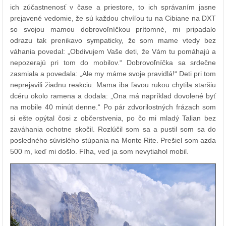
ich zúčastnenosť v čase a priestore, to ich správaním jasne
prejavené vedomie, že sú každou chvíľou tu na Cibiane na DXT
so svojou mamou dobrovoľníčkou prítomné, mi pripadalo
odrazu tak prenikavo sympaticky, že som mame vtedy bez
váhania povedal: „Obdivujem Vaše deti, že Vám tu pomáhajú a
nepozerajú pri tom do mobilov.“ Dobrovoľníčka sa srdečne
zasmiala a povedala: „Ale my máme svoje pravidlá!“ Deti pri tom
neprejavili žiadnu reakciu. Mama iba ľavou rukou chytila staršiu
dcéru okolo ramena a dodala: „Ona má napríklad dovolené byť
na mobile 40 minút denne.“ Po pár zdvorilostných frázach som
si ešte opýtal čosi z občerstvenia, po čo mi mladý Talian bez
zaváhania ochotne skočil. Rozlúčil som sa a pustil som sa do
posledného súvislého stúpania na Monte Rite. Prešiel som azda
500 m, keď mi došlo. Fíha, veď ja som nevytiahol mobil.