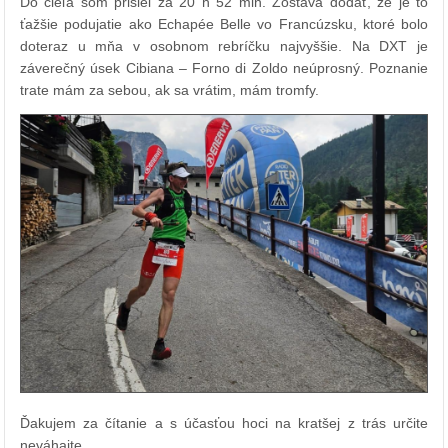
Do cieľa som prišiel za 20 h 52 min. Zostáva dodať, že je to
ťažšie podujatie ako Echapée Belle vo Francúzsku, ktoré bolo
doteraz u mňa v osobnom rebríčku najvyššie. Na DXT je
záverečný úsek Cibiana – Forno di Zoldo neúprosný. Poznanie
trate mám za sebou, ak sa vrátim, mám tromfy.
Ďakujem za čítanie a s účasťou hoci na kratšej z trás určite
neváhajte.