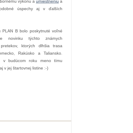
ýbornému výkonu a
umiestneniu
a
odobné úspechy aj v ďalších
 PLAN B bolo poskytnuté voľné
re novinku týchto známych
pretekov, ktorých dlhšia trasa
emecko, Rakúsko a Taliansko.
e v budúcom roku meno tímu
 v jej štartovnej listine :-)