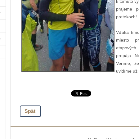
k tomuto v
prajeme p
pretekoch!
Vďaka tímu
miesto p
etapových 
prepája N
Veríme, ž
uvidíme už aj
Späť