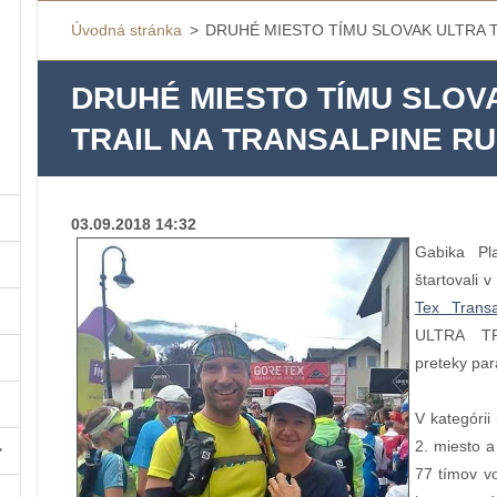
Úvodná stránka
>
DRUHÉ MIESTO TÍMU SLOVAK ULTRA T
DRUHÉ MIESTO TÍMU SLOV
TRAIL NA TRANSALPINE R
03.09.2018 14:32
Gabika Pl
štartovali 
Tex Trans
ULTRA TRA
preteky pa
V kategórii
2. miesto a
77 tímov vo