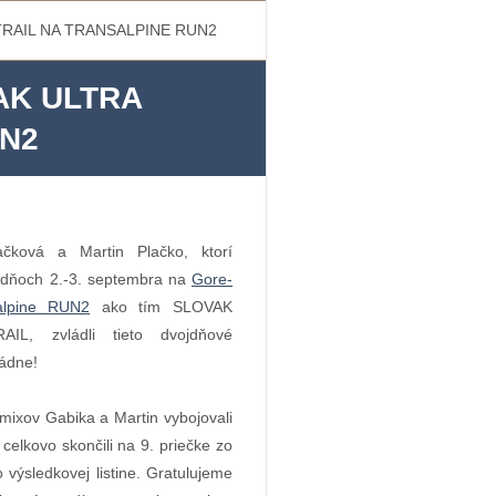
RAIL NA TRANSALPINE RUN2
AK ULTRA
UN2
ačková a Martin Plačko, ktorí
v dňoch 2.-3. septembra na
Gore-
alpine RUN2
ako tím SLOVAK
IL, zvládli tieto dvojdňové
rádne!
 mixov Gabika a Martin vybojovali
 celkovo skončili na 9. priečke zo
 výsledkovej listine.
G
ratulujeme