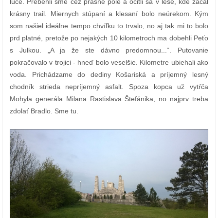
lúče. Prebehli sme cez prašné pole a ocitli sa v lese, kde začal
krásny trail. Miernych stúpaní a klesaní bolo neúrekom. Kým
som našiel ideálne tempo chvíľku to trvalo, no aj tak mi to bolo
prd platné, pretože po nejakých 10 kilometroch ma dobehli Peťo
s Julkou. „A ja že ste dávno predomnou...“. Putovanie
pokračovalo v trojici - hneď bolo veselšie. Kilometre ubiehali ako
voda. Prichádzame do dediny Košariská a príjemný lesný
chodník strieda nepríjemný asfalt. Spoza kopca už vytŕča
Mohyla generála Milana Rastislava Štefánika, no najprv treba
zdolať Bradlo. Sme tu.