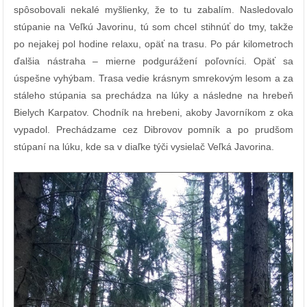
spôsobovali nekalé myšlienky, že to tu zabalím. Nasledovalo
stúpanie na Veľkú Javorinu, tú som chcel stihnúť do tmy, takže
po nejakej pol hodine relaxu, opäť na trasu. Po pár kilometroch
ďalšia nástraha – mierne podgurážení poľovníci. Opäť sa
úspešne vyhýbam. Trasa vedie krásnym smrekovým lesom a za
stáleho stúpania sa prechádza na lúky a následne na hrebeň
Bielych Karpatov. Chodník na hrebeni, akoby Javorníkom z oka
vypadol. Prechádzame cez Dibrovov pomník a po prudšom
stúpaní na lúku, kde sa v diaľke týči vysielač Veľká Javorina.