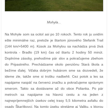
Mohyla...
Na Mohyle som sa ocitol asi po 10 rokoch. Tento rok ju uvidím
ešte minimálne raz, pretože je štartom júnového Stefanik Trail
(144 km/+5400 m). Kúsok za Mohylou sa nachádza prvá živá
kontrola - Bradlo (19 km) čas od štartu 2 hodiny 50 minút.
Doplníme zásoby, prehodíme pár slov a pokračujeme zbehom
do Pripastného. Prechádzame okolo penziónu Stará škola a
bežíme ďalej. Vďaka dobrým hubárom sme sa dozvedeli, že
ideme zle, takže sme si trošku nadbehli. Cez potok a les sa
napájame naspäť na červenú značku a pokračujeme správnym
smerom. Takto sa dostávame až do obce Polianka. Po pár
metroch sa napájame na hlavnú cestu a na jeden z
najnepríjemnejších úsekov celej trasy 5,5 kilometra asfaltu do
osady Škarítkovci. Na tomto úseku stretáme aj Valiku, s ktorou