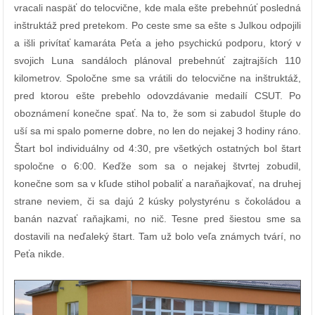
vracali naspäť do telocvične, kde mala ešte prebehnúť posledná
inštruktáž pred pretekom. Po ceste sme sa ešte s Julkou odpojili
a išli privítať kamaráta Peťa a jeho psychickú podporu, ktorý v
svojich Luna sandáloch plánoval prebehnúť zajtrajších 110
kilometrov. Spoločne sme sa vrátili do telocvične na inštruktáž,
pred ktorou ešte prebehlo odovzdávanie medailí CSUT. Po
oboznámení konečne spať. Na to, že som si zabudol štuple do
uší sa mi spalo pomerne dobre, no len do nejakej 3 hodiny ráno.
Štart bol individuálny od 4:30, pre všetkých ostatných bol štart
spoločne o 6:00. Keďže som sa o nejakej štvrtej zobudil,
konečne som sa v kľude stihol pobaliť a naraňajkovať, na druhej
strane neviem, či sa dajú 2 kúsky polystyrénu s čokoládou a
banán nazvať raňajkami, no nič. Tesne pred šiestou sme sa
dostavili na neďaleký štart. Tam už bolo veľa známych tvárí, no
Peťa nikde.