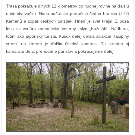
Trasa pokračuje dlhých 12 kilometrov po nudnej rovine na ďalšiu
občerstvovačku. Nudu našťastie prerušuje štátna hranica U Tří
Kamenů a zopár českých turistiek. Hneď je svet krajší. Z poza
lesa sa vynára romantický Veterný mlyn „Kuželák“. Nádhera,
fotím ako japonský turista. Kúsok ďalej ďalšia atrakcia „tajuplný
strom“ na ktorom je ďalšia číselná kontrola. Tu stretám aj
kamaráta Bela, prehodíme pár slov a pokračujeme ďalej.