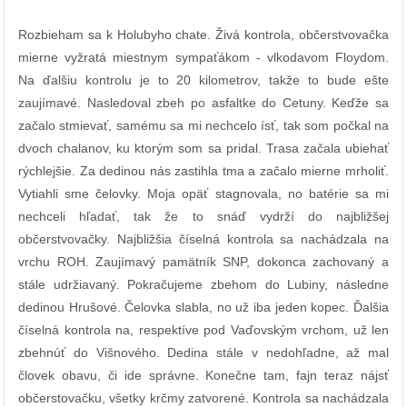
Rozbieham sa k Holubyho chate. Živá kontrola, občerstvovačka
mierne vyžratá miestnym sympaťákom - vlkodavom Floydom.
Na ďalšiu kontrolu je to 20 kilometrov, takže to bude ešte
zaujímavé. Nasledoval zbeh po asfaltke do Cetuny. Keďže sa
začalo stmievať, samému sa mi nechcelo ísť, tak som počkal na
dvoch chalanov, ku ktorým som sa pridal. Trasa začala ubiehať
rýchlejšie. Za dedinou nás zastihla tma a začalo mierne mrholiť.
Vytiahli sme čelovky. Moja opäť stagnovala, no batérie sa mi
nechceli hľadať, tak že to snáď vydrží do najbližšej
občerstvovačky. Najbližšia číselná kontrola sa nachádzala na
vrchu ROH. Zaujímavý pamätník SNP, dokonca zachovaný a
stále udržiavaný. Pokračujeme zbehom do Lubiny, následne
dedinou Hrušové. Čelovka slabla, no už iba jeden kopec. Ďalšia
číselná kontrola na, respektíve pod Vaďovským vrchom, už len
zbehnúť do Višnového. Dedina stále v nedohľadne, až mal
človek obavu, či ide správne. Konečne tam, fajn teraz nájsť
občerstovačku, všetky krčmy zatvorené. Kontrola sa nachádzala