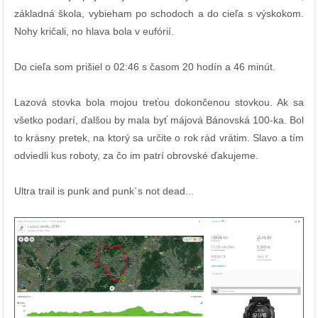
základná škola, vybieham po schodoch a do cieľa s výskokom.
Nohy kričali, no hlava bola v eufórií.
Do cieľa som prišiel o 02:46 s časom 20 hodín a 46 minút.
Lazová stovka bola mojou treťou dokončenou stovkou. Ak sa
všetko podarí, ďalšou by mala byť májová Bánovská 100-ka. Bol
to krásny pretek, na ktorý sa určite o rok rád vrátim. Slavo a tím
odviedli kus roboty, za čo im patrí obrovské ďakujeme.
Ultra trail is punk and punk´s not dead...