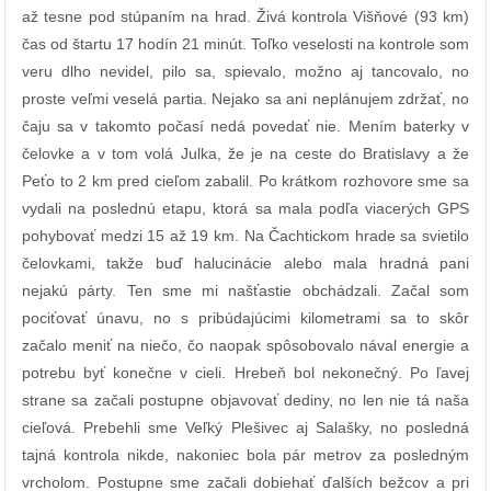
až tesne pod stúpaním na hrad. Živá kontrola Višňové (93 km)
čas od štartu 17 hodín 21 minút. Toľko veselosti na kontrole som
veru dlho nevidel, pilo sa, spievalo, možno aj tancovalo, no
proste veľmi veselá partia. Nejako sa ani neplánujem zdržať, no
čaju sa v takomto počasí nedá povedať nie. Mením baterky v
čelovke a v tom volá Julka, že je na ceste do Bratislavy a že
Peťo to 2 km pred cieľom zabalil. Po krátkom rozhovore sme sa
vydali na poslednú etapu, ktorá sa mala podľa viacerých GPS
pohybovať medzi 15 až 19 km. Na Čachtickom hrade sa svietilo
čelovkami, takže buď halucinácie alebo mala hradná pani
nejakú párty. Ten sme mi našťastie obchádzali. Začal som
pociťovať únavu, no s pribúdajúcimi kilometrami sa to skôr
začalo meniť na niečo, čo naopak spôsobovalo nával energie a
potrebu byť konečne v cieli. Hrebeň bol nekonečný. Po ľavej
strane sa začali postupne objavovať dediny, no len nie tá naša
cieľová. Prebehli sme Veľký Plešivec aj Salašky, no posledná
tajná kontrola nikde, nakoniec bola pár metrov za posledným
vrcholom. Postupne sme začali dobiehať ďalších bežcov a pri