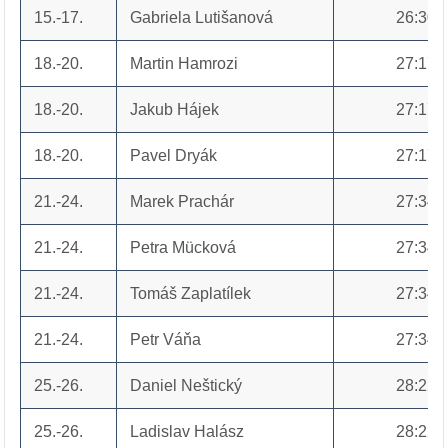
15.-17.
Gabriela Lutišanová
26:30
18.-20.
Martin Hamrozi
27:17
18.-20.
Jakub Hájek
27:17
18.-20.
Pavel Dryák
27:17
21.-24.
Marek Prachár
27:34
21.-24.
Petra Mücková
27:34
21.-24.
Tomáš Zaplatílek
27:34
21.-24.
Petr Váňa
27:34
25.-26.
Daniel Neštický
28:22
25.-26.
Ladislav Halász
28:22