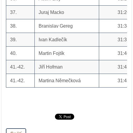
37.
Juraj Macko
31:20
38.
Branislav Gereg
31:34
39.
Ivan Kadlečík
31:35
40.
Martin Fojtík
31:40
41.-42.
Jiří Hofman
31:46
41.-42.
Martina Němečková
31:46