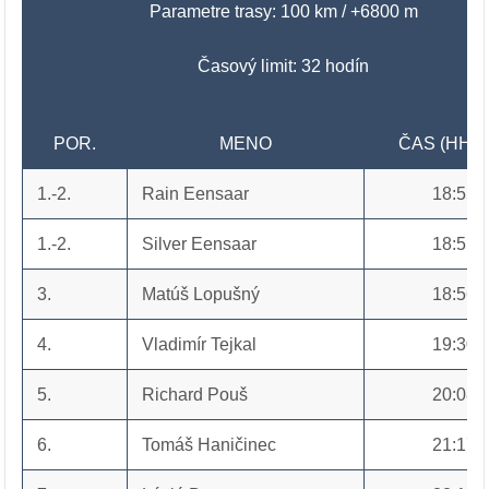
Parametre trasy: 100 km / +6800 m
Časový limit: 32 hodín
POR.
MENO
ČAS (HH:
1.-2.
Rain Eensaar
18:55
1.-2.
Silver Eensaar
18:55
3.
Matúš Lopušný
18:56
4.
Vladimír Tejkal
19:30
5.
Richard Pouš
20:08
6.
Tomáš Haničinec
21:17