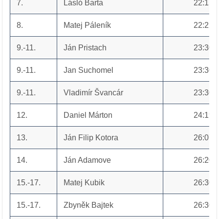
7.
Lásló Barta
22:15
8.
Matej Páleník
22:22
9.-11.
Ján Pristach
23:30
9.-11.
Jan Suchomel
23:30
9.-11.
Vladimír Švancár
23:30
12.
Daniel Márton
24:19
13.
Ján Filip Kotora
26:07
14.
Ján Adamove
26:20
15.-17.
Matej Kubik
26:30
15.-17.
Zbyněk Bajtek
26:30