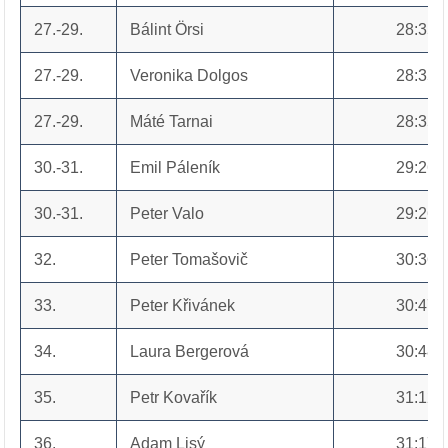
27.-29.
Bálint Örsi
28:35
27.-29.
Veronika Dolgos
28:35
27.-29.
Máté Tarnai
28:35
30.-31.
Emil Páleník
29:26
30.-31.
Peter Valo
29:26
32.
Peter Tomašovič
30:36
33.
Peter Křivánek
30:47
34.
Laura Bergerová
30:48
35.
Petr Kovařík
31:12
36.
Adam Lisý
31:17