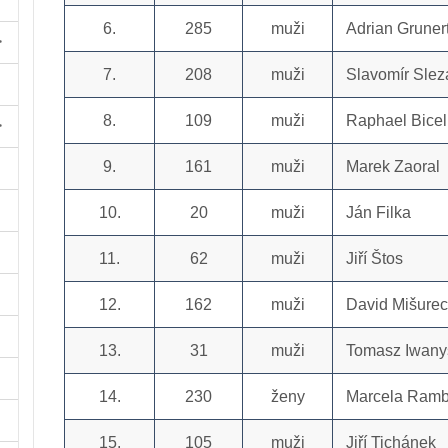
6.
285
muži
Adrian Gruner
7.
208
muži
Slavomír Slez
8.
109
muži
Raphael Bicell
9.
161
muži
Marek Zaoral
10.
20
muži
Ján Filka
11.
62
muži
Jiří Štos
12.
162
muži
David Mišurec
13.
31
muži
Tomasz Iwany
14.
230
ženy
Marcela Ram
15.
105
muži
Jiří Tichánek