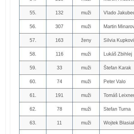
55.
132
muži
Vlado Jakube
56.
307
muži
Martin Minaro
57.
163
ženy
Silvia Kupkov
58.
116
muži
Lukáš Zbihlej
59.
33
muži
Štefan Karak
60.
74
muži
Peter Valo
61.
191
muži
Tomáš Leixne
62.
78
muži
Stefan Turna
63.
11
muži
Wojtek Błasia