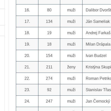
16.
80
muži
Dalibor Dvoršt
17.
134
muži
Ján Sameliak
18.
19
muži
Andrej Farkaš
19.
18
muži
Milan Drápala
20.
154
muži
Ivan Budzel
21.
211
ženy
Kristýna Skup
22.
274
muži
Roman Petrik
23.
92
muži
Stanislav Třa
24.
247
muži
Jan Černocký