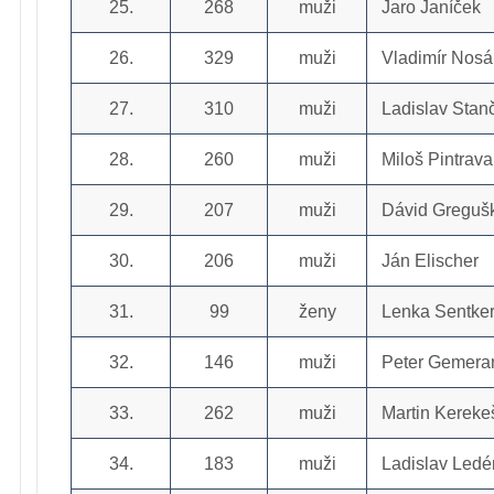
25.
268
muži
Jaro Janíček
26.
329
muži
Vladimír Nosá
27.
310
muži
Ladislav Stan
28.
260
muži
Miloš Pintrava
29.
207
muži
Dávid Greguš
30.
206
muži
Ján Elischer
31.
99
ženy
Lenka Sentker
32.
146
muži
Peter Gemera
33.
262
muži
Martin Kereke
34.
183
muži
Ladislav Ledé