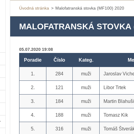
Úvodná stránka
>
Malofatranská stovka (MF100) 2020
MALOFATRANSKÁ STOVKA (
05.07.2020 19:08
Poradie
Číslo
Kateg.
Me
1.
284
muži
Jaroslav Vich
2.
121
muži
Libor Trtek
3.
184
muži
Martin Blahuš
4.
188
muži
Tomasz Kik
5.
316
muži
Tomáš Štverá