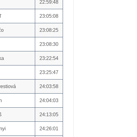
22:59:48
ľ
23:05:08
čo
23:08:25
23:08:30
ka
23:22:54
23:25:47
estiová
24:03:58
n
24:04:03
š
24:13:05
nyi
24:26:01