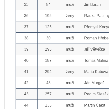
35.
84
muži
Jiří Baran
36.
195
ženy
Radka Paulín
37.
125
muži
Přemysl Kocy
38.
30
muži
Roman Hřebe
39.
293
muži
Jiří Větvička
40.
187
muži
Tomáš Malina
41.
294
ženy
Maria Kubova
42.
48
muži
Ján Murgaš
43.
257
muži
Radim Slezák
44.
133
muži
Martin Čakrt