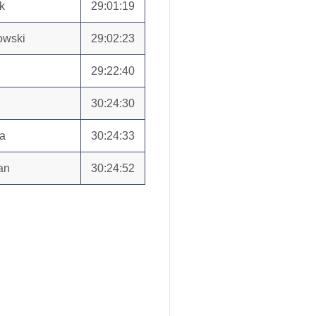
k
29:01:19
owski
29:02:23
29:22:40
30:24:30
ha
30:24:33
an
30:24:52