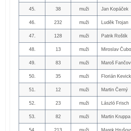
45.
38
muži
Jan Kopáček
46.
232
muži
Luděk Trojan
47.
128
muži
Patrik Roštík
48.
13
muži
Miroslav Čub
49.
83
muži
Maroš Fančov
50.
35
muži
Florián Kevic
51.
12
muži
Martin Černý
52.
23
muži
László Frisch
53.
82
muži
Martin Kruppa
54.
213
muži
Marek Hrušov