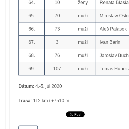
64.
10
ženy
Renata Błasia
65.
70
muži
Miroslaw Ostr
66.
73
muži
Aleš Palásek
67.
3
muži
Ivan Barín
68.
76
muži
Jaroslav Buc
69.
107
muži
Tomas Huboc
Dátum:
4.-5. júl 2020
Trasa:
112 km / +7510 m