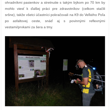
ohradníkmi pasienkov a stretnutie s takým býkom po 70 km by
mohlo viesť k ďalšej práci pre zdravotníkov (celkom stačili
sršne), takže všetci účastníci pokračovali na K9 do Veľkého Poľa
po asfaltovej ceste, snáď aj s povinnými reflexnými
vestami/prvkami za šera a tmy.