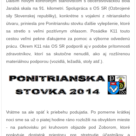
Ďalším novým kontrolným stanovišťom s občerstvovačkou bola
Jarabá skala na 91. kilometri. Spolupráca s OS SR (Ozbrojené
sily Slovenskej republiky), konkrétne s vojakmi z nitrianskeho
útvaru, priniesla pre Ponitriansku stovku ďalšie vylepšenie, ktoré
sa stretlo s veľmi pozitívnym ohlasom. Posádke K11 touto
cestou veľmi pekne ďakujeme za pomoc a výborne odvedenú
prácu. Okrem K11 nás OS SR podporili aj v podobe prítomnosti
zdravotníkov, ktorí sa skutočne nenudili, ako aj rozšírenou
materiálnou podporou (vozidlá, ležadlá, stoly atď.).
Vrátme sa ale späť k priebehu podujatia. Po pomerne krátkej
noci sme sa už o piatej hodine ráno rozložili na obvyklom mieste
- na parkovisku pri kruhovom objazde pod Zoborom, ktoré
poskytuje dostatok priestoru pre stretnutie účastníkov a