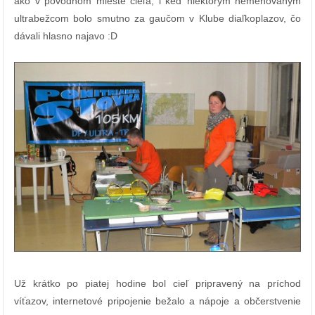
ako v pôvodnom mieste cieľa, i keď niektorým nemenovaným
ultrabežcom bolo smutno za gaučom v Klube diaľkoplazov, čo
dávali hlasno najavo :D
Už krátko po piatej hodine bol cieľ pripravený na príchod
víťazov, internetové pripojenie bežalo a nápoje a občerstvenie