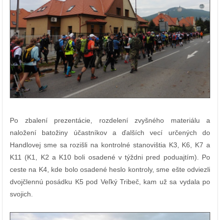
Po zbalení prezentácie, rozdelení zvyšného materiálu a
naložení batožiny účastníkov a ďalších vecí určených do
Handlovej sme sa rozišli na kontrolné stanovištia K3, K6, K7 a
K11 (K1, K2 a K10 boli osadené v týždni pred poduajtím). Po
ceste na K4, kde bolo osadené heslo kontroly, sme ešte odviezli
dvojčlennú posádku K5 pod Veľký Tribeč, kam už sa vydala po
svojich.