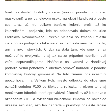
Všetci sa dostali do doliny v celku (niektorí pravda trochu viac
maskovaní) a po panelovom úseku na okraj Handlovej a ceste
cez teraz už nie celkom banícku kolóniu prešli až ku
železničnému podjazdu, kde sa odbočovalo doľava do ulice
Ladislava Novomeského. Prečo? Situácia so zmenou miesta
cieľa počas podujatia - také niečo sa nám ešte veru nepritrafilo,
ani na iných stovkách. Chyba sa stala tam, kde sme nemali
možnosť to ovplyvniť, no aj tak sa za prípadné nepríjemnosti
veľmi ospravedlňujeme. Našťastie sa Ivanovi v Handlovej
podarilo veľmi pohotovo a obetavo vybaviť náhradu v podobe
kompletnej budovy gymnázia! Na túto zmenu boli účastníci
upozorňovaní na Veľkom Poli, miesto odbočky do ulice sme
označili ceduľou P100 so šípkou a reflexkami, okrem toho aj
množstvom fáboriek, ktoré sprevádzali účastníkov až k budove s
označením CIEĽ a svietiacimi blikačkami. Budova sa nakoniec
ukázala ako viac, ako len náhrada - priestory boli ešte lepšie