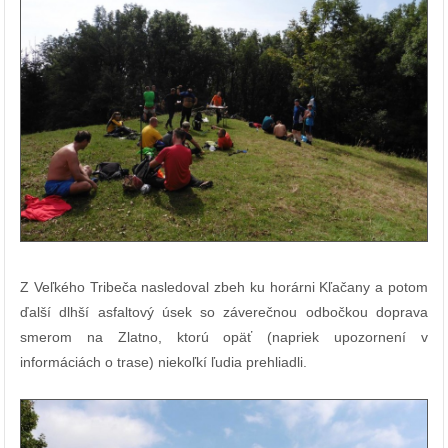
Z Veľkého Tribeča nasledoval zbeh ku horárni Kľačany a potom
ďalší dlhší asfaltový úsek so záverečnou odbočkou doprava
smerom na Zlatno, ktorú opäť (napriek upozornení v
informáciách o trase) niekoľkí ľudia prehliadli.