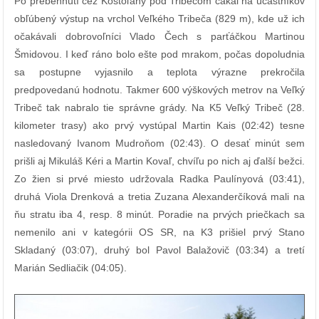
Po prebehnutí cez Kostoľany pod Tribečom čakal na účastníkov
obľúbený výstup na vrchol Veľkého Tribeča (829 m), kde už ich
očakávali dobrovoľníci Vlado Čech s parťáčkou Martinou
Šmidovou. I keď ráno bolo ešte pod mrakom, počas dopoludnia
sa postupne vyjasnilo a teplota výrazne prekročila
predpovedanú hodnotu. Takmer 600 výškových metrov na Veľký
Tribeč tak nabralo tie správne grády. Na K5 Veľký Tribeč (28.
kilometer trasy) ako prvý vystúpal Martin Kais (02:42) tesne
nasledovaný Ivanom Mudroňom (02:43). O desať minút sem
prišli aj Mikuláš Kéri a Martin Kovaľ, chvíľu po nich aj ďalší bežci.
Zo žien si prvé miesto udržovala Radka Paulínyová (03:41),
druhá Viola Drenková a tretia Zuzana Alexanderčíková mali na
ňu stratu iba 4, resp. 8 minút. Poradie na prvých priečkach sa
nemenilo ani v kategórii OS SR, na K3 prišiel prvý Stano
Skladaný (03:07), druhý bol Pavol Balažovič (03:34) a tretí
Marián Sedliačik (04:05).