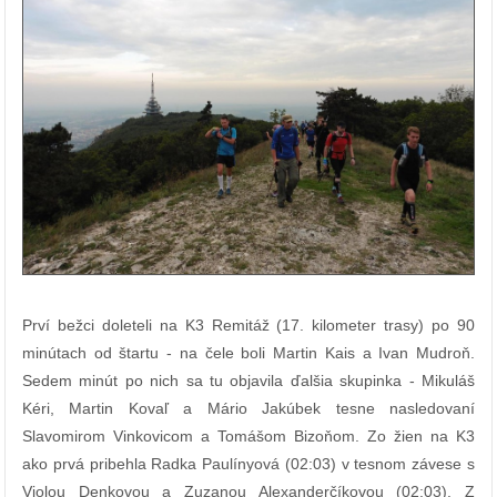
Prví bežci doleteli na K3 Remitáž (17. kilometer trasy) po 90
minútach od štartu - na čele boli Martin Kais a Ivan Mudroň.
Sedem minút po nich sa tu objavila ďalšia skupinka - Mikuláš
Kéri, Martin Kovaľ a Mário Jakúbek tesne nasledovaní
Slavomirom Vinkovicom a Tomášom Bizoňom. Zo žien na K3
ako prvá pribehla Radka Paulínyová (02:03) v tesnom závese s
Violou Denkovou a Zuzanou Alexanderčíkovou (02:03). Z