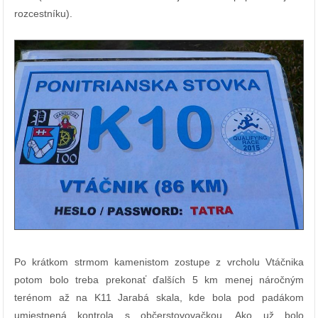
rozcestníku).
Po krátkom strmom kamenistom zostupe z vrcholu Vtáčnika
potom bolo treba prekonať ďalších 5 km menej náročným
terénom až na K11 Jarabá skala, kde bola pod padákom
umiestnená kontrola s občerstovovačkou. Ako už bolo