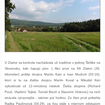
V Zlatne sa kontrola nachádzala už tradične v jedinej Škôlke na
Slovensku, kde čapujú pivo :) Ako prvá na K6 Zlatno (35.
kilometer) prišila dvojica Martin Kais a Ivan Mudroň (03:16),
ktorí si tu na ďalšiu dvojicu Martin Kovaľ a Mikuláš Kéri
vybudovali už 12-minútový náskok. Ďašia skupina (Richard
Pouš, Vladimír Tejkal, Tomáš Bizoň a Slavomir Vinkovic) na nich
strácala výraznejšie - takmer pol hodinu. Zo žien prvá pribehla
Radka Paulínyová (04:29), za ňou stále s miernym odstupom