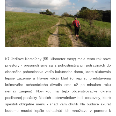
K7 Jedľové Kostoľany (55. kilometer trasy) mala tento rok nové
priestory - presunuli sme sa z pohostinstva pri potravinách do
obecného pohostinstva vedľa kultúrneho domu, ktoré sľubovalo
lepšie zázemie a hlavne väčší kľud (o reprízu predstavenia
krčmového ochotníckeho divadla sme už po minulom roku
nemali záujem). Novinkou na tejto občerstvovačke okrem
posilnenej posádky šiestich dobrovoľníkov boli cestoviny, ktoré
spestrili obligátne menu - snáď vám chutili. Na budúce akurát
budeme musieť lepšie odhadnúť ich množstvo v pomere k