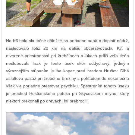
Na K6 bolo skutočne dôležité sa poriadne napiť a doplniť nádrž,
nasledovalo totiž 20 km na ďalšiu občerstvovačku K7, a
otvorené priestranstvá pri žrebčínoch a lúkach príliš veľa tieňa
nesľubovali. Inak je tento úsek skôr oddychový, jediným
výraznejším stúpaním je iba kopec pred hradom Hrušov. Dlhá
asfaltová pasáž pri žrebčíne Breziny s pohľadom do nekonečna
však vie poriadne otestovať psychiku. Spestrením tohoto úseku
je prechod Hostianskeho potoka pri Skýcovskom mlyne, ktorý
niektorí prekonali po drevách, iní prebrodili.