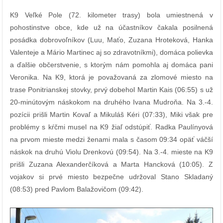
K9 Veľké Pole (72. kilometer trasy) bola umiestnená v
pohostinstve obce, kde už na účastníkov čakala posilnená
posádka dobrovoľníkov (Luu, Maťo, Zuzana Hroteková, Hanka
Valenteje a Mário Martinec aj so zdravotníkmi), domáca polievka
a ďalšie občerstvenie, s ktorým nám pomohla aj domáca pani
Veronika. Na K9, ktorá je považovaná za zlomové miesto na
trase Ponitrianskej stovky, prvý dobehol Martin Kais (06:55) s už
20-minútovým náskokom na druhého Ivana Mudroňa. Na 3.-4.
pozícii prišli Martin Kovaľ a Mikuláš Kéri (07:33), Miki však pre
problémy s kŕčmi musel na K9 žiaľ odstúpiť. Radka Paulínyová
na prvom mieste medzi ženami mala s časom 09:34 opäť váčší
náskok na druhú Violu Drenkovú (09:54). Na 3.-4. mieste na K9
prišli Zuzana Alexanderčíková a Marta Hancková (10:05). Z
vojakov si prvé miesto bezpečne udržoval Stano Skladaný
(08:53) pred Pavlom Balažovičom (09:42).