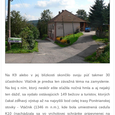
Na K9 alebo v jej blízkosti skončilo svoju púť takmer 30
účastníkov. Vtáčnik je predsa len závažná téma na zamyslenie.
Na boj s ním, ktorý neskôr ešte sťažila nočná hmla a aj nejaký
ten dážď, sa vydalo ostávajúcich 149 bežcov a turistov, ktorých
čakal zdĺhavý výstup až na najvyšší bod celej trasy Ponitrianskej
stovky - Vtáčnik (1346 m n.m.), kde bola umiestnená ceduľa
K10 (nachádzala sa vo vrcholovej schránke pripevnenej na