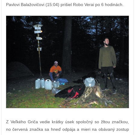
Pavlovi Balažovičovi (15:04) prišiel Robo Verai po 6 hodinách.
Z Veľkého Griča vedie krátky úsek spoločný so žltou značkou,
no červená značka sa hneď odpája a mieri na obávaný zostup