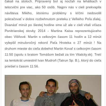
čakali na stoloch. Pripravený bol aj nocľah na lehátkach v
telocvični pre viac, ako 50 osôb. Najprv nás v cieli prekvapila
návšteva Mikiho, ktorému problémy s kŕčmi nedovolili
pokračovať v dobre rozbehnutom preteku z Veľkého Poľa ďalej.
Dvanásť minút po šiestej hodine sme už ale v cieli vítali víťaza
Ponitrianskej stovky 2014 - Martina Kaisa reprezentujúceho
obec Višňové. Martin s celkovým časom 11 hodín a 12 minút
vylepšil minuloročný rekord Paťa Hroteka o 27 minút ! Na
druhom mieste do cieľa dobehol Martin Kovaľ s celkovým časom
11:50 (spolu s bratom Tomášom bežali za tím Vitalcity.sk). Tretí
sa tentokrát umiestnil Ivan Mudroň (Tatrun Sp. B.), ktorý do cieľa
priešiel s časom 11:56.