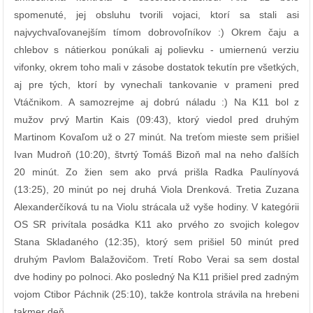
spomenuté, jej obsluhu tvorili vojaci, ktorí sa stali asi
najvychvaľovanejším tímom dobrovoľníkov :) Okrem čaju a
chlebov s nátierkou ponúkali aj polievku - umiernenú verziu
vifonky, okrem toho mali v zásobe dostatok tekutín pre všetkých,
aj pre tých, ktorí by vynechali tankovanie v prameni pred
Vtáčnikom. A samozrejme aj dobrú náladu :) Na K11 bol z
mužov prvý Martin Kais (09:43), ktorý viedol pred druhým
Martinom Kovaľom už o 27 minút. Na treťom mieste sem prišiel
Ivan Mudroň (10:20), štvrtý Tomáš Bizoň mal na neho ďalších
20 minút. Zo žien sem ako prvá prišla Radka Paulínyová
(13:25), 20 minút po nej druhá Viola Drenková. Tretia Zuzana
Alexanderčíková tu na Violu strácala už vyše hodiny. V kategórii
OS SR privítala posádka K11 ako prvého zo svojich kolegov
Stana Skladaného (12:35), ktorý sem prišiel 50 minút pred
druhým Pavlom Balažovičom. Tretí Robo Verai sa sem dostal
dve hodiny po polnoci. Ako posledný Na K11 prišiel pred zadným
vojom Ctibor Páchnik (25:10), takže kontrola strávila na hrebeni
takmer deň.