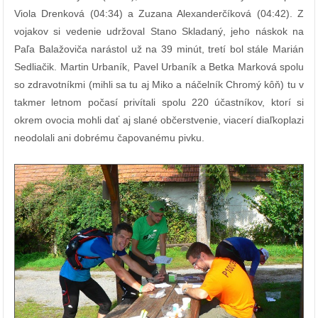
Viola Drenková (04:34) a Zuzana Alexanderčíková (04:42). Z
vojakov si vedenie udržoval Stano Skladaný, jeho náskok na
Paľa Balažoviča narástol už na 39 minút, tretí bol stále Marián
Sedliačik. Martin Urbaník, Pavel Urbaník a Betka Marková spolu
so zdravotníkmi (mihli sa tu aj Miko a náčelník Chromý kôň) tu v
takmer letnom počasí privítali spolu 220 účastníkov, ktorí si
okrem ovocia mohli dať aj slané občerstvenie, viacerí diaľkoplazi
neodolali ani dobrému čapovanému pivku.