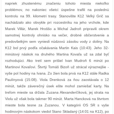
napriek zhustenému značeniu tohoto miesta niekoľko
problémov, no nakoniec všetci úspešne trafili na poslednú
kontrolu na 99. kilometri trasy. Stanovište K12 Veľký Grič sa
nachádzalo ako obvykle pri rozcestníku na jeho vrchole, kde
Marek Villár, Marek Hroššo a Michal Jadroň pripravili okrem
samotnej kontroly ohnisko na večer, drobné občerstvenie a
predovšetkým sem vyniesli núdzovú zásobu vody z doliny. Na
K12 bol prvý podľa očakávania Martin Kais (10:43). Jeho 32-
minútový náskok na druhého Martina Kovaľa už sa zdal byť
rozhodujúci. Ako tretí sem prišiel Ivan Mudroň 6 minút po
Martinovi Kovaľovi. Štvrtý Tomáš Bizoň už strácal výraznejšie -
vyše pol hodiny na Ivana. Zo žien bola prvá na K12 stále Radka
Paulínyová (15:08). Viola Drenková za ňou zaostávala o 12
minút, takže záverečný úsek ešte mohol zamiešať karty. Na
treľom mieste sa držala Zuzana Alexanderčíková, jej strata na
Violu už však bola takmer 90 minút. Marta Hancková na štvrtom
mieste bola tesne za Zuzanou. V kategórii OS SR s vyše
hodinovým náskokom viedol Stano Skladaný (14:01 na K12), po