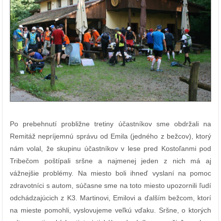
Po prebehnutí probližne tretiny účastníkov sme obdržali na
Remitáž nepríjemnú správu od Emila (jedného z bežcov), ktorý
nám volal, že skupinu účastníkov v lese pred Kostoľanmi pod
Tribečom poštípali sršne a najmenej jeden z nich má aj
vážnejšie problémy. Na miesto boli ihneď vyslaní na pomoc
zdravotníci s autom, súčasne sme na toto miesto upozornili ľudí
odchádzajúcich z K3. Martinovi, Emilovi a ďalším bežcom, ktorí
na mieste pomohli, vyslovujeme veľkú vďaku. Sršne, o ktorých