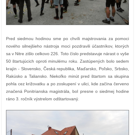
Pred siedmou hodinou sme po chvíli majstrovania za pomoci
nového silnejšieho nástroja moci pozdravili účastníkov, ktorých
sa v Nitre zišlo celkovo 226. Toto číslo predstavuje nárast o vyše
50 štartujúcich oproti minulému roku. Zastúpených bolo sedem
krajín - Slovensko, Česká republika, Maďarsko, Poľsko, Srbsko,
Rakúsko a Taliansko. Niekoľko minút pred štartom sa skupina
pohla cez križovatku a po zoskupení v ulici, kde začína červeno
značená Ponitrianska magistrála, bol presne o siedmej hodine
ráno 3. ročník výstrelom odštartovaný.