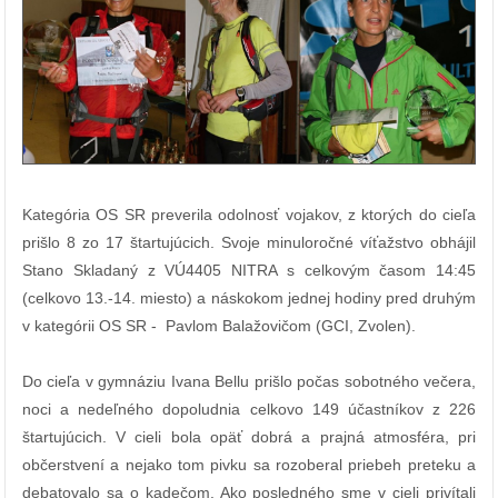
Kategória OS SR preverila odolnosť vojakov, z ktorých do cieľa
prišlo 8 zo 17 štartujúcich. Svoje minuloročné víťažstvo obhájil
Stano Skladaný z VÚ4405 NITRA s celkovým časom 14:45
(celkovo 13.-14. miesto) a náskokom jednej hodiny pred druhým
v kategórii OS SR - Pavlom Balažovičom (GCI, Zvolen).
Do cieľa v gymnáziu Ivana Bellu prišlo počas sobotného večera,
noci a nedeľného dopoludnia celkovo 149 účastníkov z 226
štartujúcich. V cieli bola opäť dobrá a prajná atmosféra, pri
občerstvení a nejako tom pivku sa rozoberal priebeh preteku a
debatovalo sa o kadečom. Ako posledného sme v cieli privítali