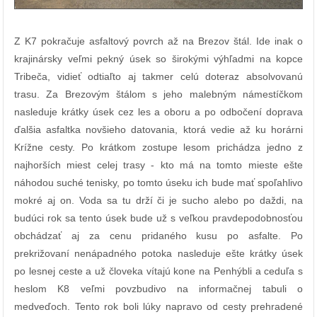
Z K7 pokračuje asfaltový povrch až na Brezov štál. Ide inak o
krajinársky veľmi pekný úsek so širokými výhľadmi na kopce
Tribeča, vidieť odtiaľto aj takmer celú doteraz absolvovanú
trasu. Za Brezovým štálom s jeho malebným námestíčkom
nasleduje krátky úsek cez les a oboru a po odbočení doprava
ďalšia asfaltka novšieho datovania, ktorá vedie až ku horárni
Krížne cesty. Po krátkom zostupe lesom prichádza jedno z
najhorších miest celej trasy - kto má na tomto mieste ešte
náhodou suché tenisky, po tomto úseku ich bude mať spoľahlivo
mokré aj on. Voda sa tu drží či je sucho alebo po daždi, na
budúci rok sa tento úsek bude už s veľkou pravdepodobnosťou
obchádzať aj za cenu pridaného kusu po asfalte. Po
prekrižovaní nenápadného potoka nasleduje ešte krátky úsek
po lesnej ceste a už človeka vítajú kone na Penhýbli a ceduľa s
heslom K8 veľmi povzbudivo na informačnej tabuli o
medveďoch. Tento rok boli lúky napravo od cesty prehradené