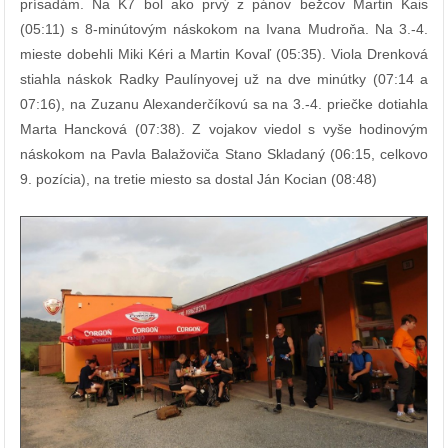
prísadám. Na K7 bol ako prvý z pánov bežcov Martin Kais
(05:11) s 8-minútovým náskokom na Ivana Mudroňa. Na 3.-4.
mieste dobehli Miki Kéri a Martin Kovaľ (05:35). Viola Drenková
stiahla náskok Radky Paulínyovej už na dve minútky (07:14 a
07:16), na Zuzanu Alexanderčíkovú sa na 3.-4. priečke dotiahla
Marta Hancková (07:38). Z vojakov viedol s vyše hodinovým
náskokom na Pavla Balažoviča Stano Skladaný (06:15, celkovo
9. pozícia), na tretie miesto sa dostal Ján Kocian (08:48)