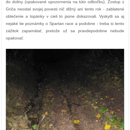
do doliny (opakované upozornenia na túto odbočku). Zostup z
Griča neostal svojej povesti nič dlžný ani tento rok - zablatené
oblečenie a topánky v cieli to jasne dokazovali. Vyskytli sa aj
nejaké tie poznámky o Spartan race a podobne - treba si tento
zážitok zapamätať, pretože už sa pravdepodobne nebude
opakovať.