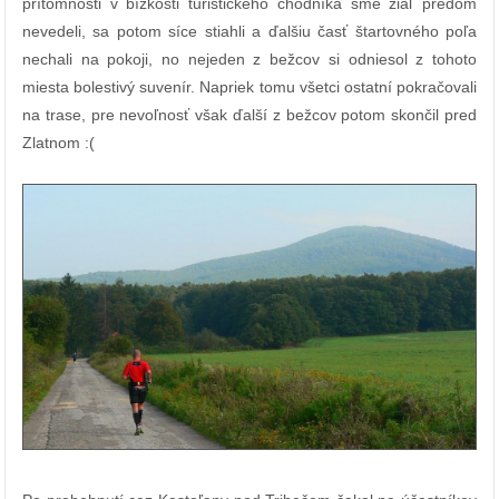
prítomnosti v bízkosti turistického chodníka sme žiaľ predom
nevedeli, sa potom síce stiahli a ďalšiu časť štartovného poľa
nechali na pokoji, no nejeden z bežcov si odniesol z tohoto
miesta bolestivý suvenír. Napriek tomu všetci ostatní pokračovali
na trase, pre nevoľnosť však ďalší z bežcov potom skončil pred
Zlatnom :(