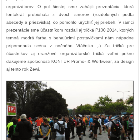
organizátorov. O pol šiestej sme zahájili prezentáciu, ktorá
tentokrát prebiehala z dvoch smerov (rozdelených podľa
abecedy a priezviska), čo pomohlo urýchliť jej priebeh. V rámci
prezentácie sme účastníkom rozdali aj tričká P100 2014, ktorých
temná modrá farba s behajúcimi postavičkami nám nápadne
pripomenula scénu z nočného Vtáčnika ;-) Za tričká pre
účastníkov aj oranžové organizátorské tričká veľmi pekne
ďakujeme spoločnosti KONTUR Promo- & Workwear, za design
aj tento rok Zewi.