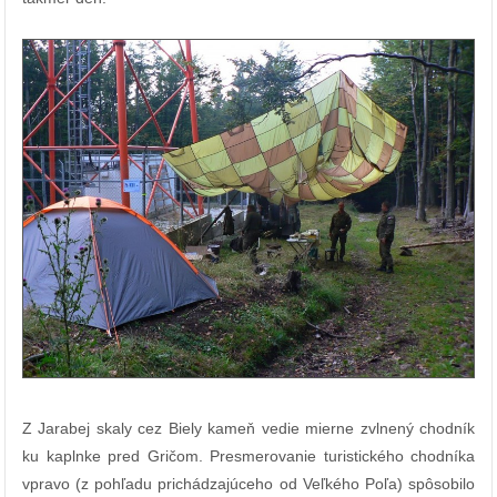
Z Jarabej skaly cez Biely kameň vedie mierne zvlnený chodník
ku kaplnke pred Gričom. Presmerovanie turistického chodníka
vpravo (z pohľadu prichádzajúceho od Veľkého Poľa) spôsobilo