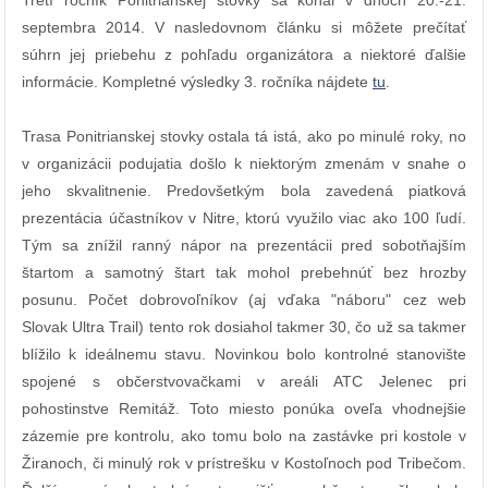
Tretí ročník Ponitrianskej stovky sa konal v dňoch 20.-21.
septembra 2014. V nasledovnom článku si môžete prečítať
súhrn jej priebehu z pohľadu organizátora a niektoré ďalšie
informácie. Kompletné výsledky 3. ročníka nájdete
tu
.
Trasa Ponitrianskej stovky ostala tá istá, ako po minulé roky, no
v organizácii podujatia došlo k niektorým zmenám v snahe o
jeho skvalitnenie. Predovšetkým bola zavedená piatková
prezentácia účastníkov v Nitre, ktorú využilo viac ako 100 ľudí.
Tým sa znížil ranný nápor na prezentácii pred sobotňajším
štartom a samotný štart tak mohol prebehnúť bez hrozby
posunu. Počet dobrovoľníkov (aj vďaka "náboru" cez web
Slovak Ultra Trail) tento rok dosiahol takmer 30, čo už sa takmer
blížilo k ideálnemu stavu. Novinkou bolo kontrolné stanovište
spojené s občerstvovačkami v areáli ATC Jelenec pri
pohostinstve Remitáž. Toto miesto ponúka oveľa vhodnejšie
zázemie pre kontrolu, ako tomu bolo na zastávke pri kostole v
Žiranoch, či minulý rok v prístrešku v Kostoľnoch pod Tribečom.