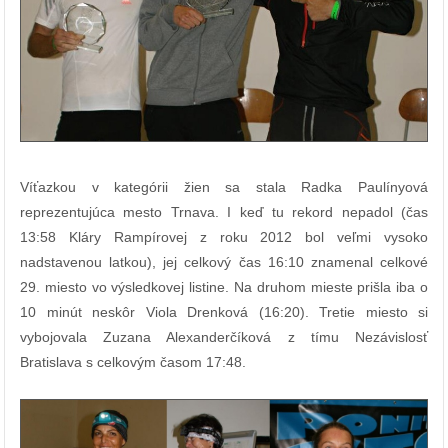
Víťazkou v kategórii žien sa stala Radka Paulínyová
reprezentujúca mesto Trnava. I keď tu rekord nepadol (čas
13:58 Kláry Rampírovej z roku 2012 bol veľmi vysoko
nadstavenou latkou), jej celkový čas 16:10 znamenal celkové
29. miesto vo výsledkovej listine. Na druhom mieste prišla iba o
10 minút neskôr Viola Drenková (16:20). Tretie miesto si
vybojovala Zuzana Alexanderčíková z tímu Nezávislosť
Bratislava s celkovým časom 17:48.