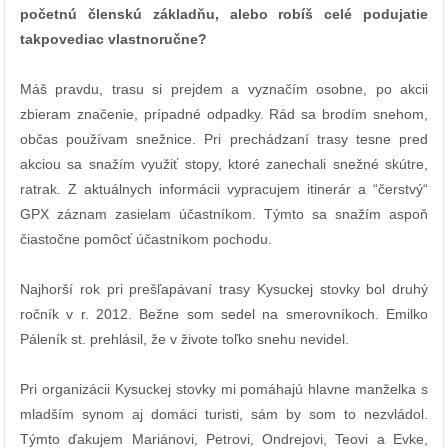
početnú členskú základňu, alebo robíš celé podujatie
takpovediac vlastnoručne?
Máš pravdu, trasu si prejdem a vyznačím osobne, po akcii
zbieram značenie, prípadné odpadky. Rád sa brodím snehom,
občas používam snežnice. Pri prechádzaní trasy tesne pred
akciou sa snažím využiť stopy, ktoré zanechali snežné skútre,
ratrak. Z aktuálnych informácii vypracujem itinerár a “čerstvý“
GPX záznam zasielam účastníkom. Týmto sa snažím aspoň
čiastočne pomôcť účastníkom pochodu.
Najhorší rok pri prešľapávaní trasy Kysuckej stovky bol druhý
ročník v r. 2012. Bežne som sedel na smerovníkoch. Emilko
Páleník st. prehlásil, že v živote toľko snehu nevidel.
Pri organizácii Kysuckej stovky mi pomáhajú hlavne manželka s
mladším synom aj domáci turisti, sám by som to nezvládol.
Týmto ďakujem Mariánovi, Petrovi, Ondrejovi, Teovi a Evke,