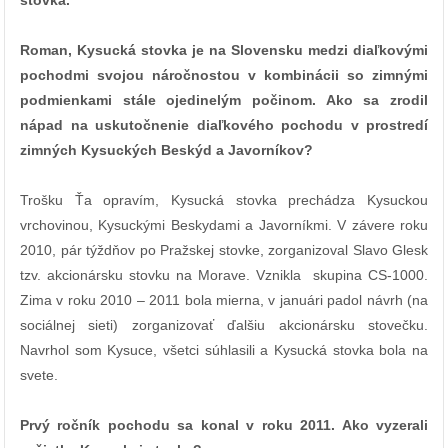
stovka.
Roman, Kysucká stovka je na Slovensku medzi diaľkovými
pochodmi svojou náročnostou v kombinácii so zimnými
podmienkami stále ojedinelým počinom. Ako sa zrodil
nápad na uskutočnenie diaľkového pochodu v prostredí
zimných Kysuckých Beskýd a Javorníkov?
Trošku Ťa opravím, Kysucká stovka prechádza Kysuckou
vrchovinou, Kysuckými Beskydami a Javorníkmi. V závere roku
2010, pár týždňov po Pražskej stovke, zorganizoval Slavo Glesk
tzv. akcionársku stovku na Morave. Vznikla skupina CS-1000.
Zima v roku 2010 – 2011 bola mierna, v januári padol návrh (na
sociálnej sieti) zorganizovať ďalšiu akcionársku stovečku.
Navrhol som Kysuce, všetci súhlasili a Kysucká stovka bola na
svete.
Prvý ročník pochodu sa konal v roku 2011. Ako vyzerali