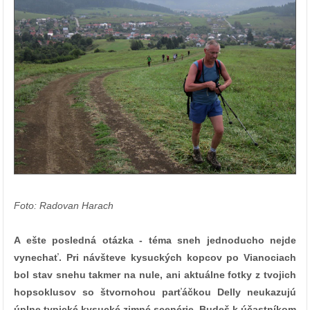
Foto: Radovan Harach
A ešte posledná otázka - téma sneh jednoducho nejde
vynechať. Pri návšteve kysuckých kopcov po Vianociach
bol stav snehu takmer na nule, ani aktuálne fotky z tvojich
hopsoklusov so štvornohou parťáčkou Delly neukazujú
úplne typické kysucké zimné scenérie. Budeš k účastníkom