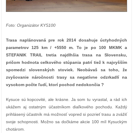
Foto: Organizátor KYS100
Trasa naplánovaná pre rok 2014 dosahuje úctyhodných
parametrov 125 km / +5550 m. To je po 100 MKMK a
STEFANIK TRAIL tretia najdlhšia trasa na Slovensku,
pričom hodnota celkového stúpania patrí tiež k najvyšším
spomedzi slovenských stoviek. Neobávaš sa toho, že
zvyšovanie náročnosti trasy sa negatívne odzrkadlí na
vysokom počte ľudí, ktorí pochod nedokončia ?
Kysuce sú kopcovité, ale krásne. Ja som tu vyrastal, a rád ich
ukážem aj ostatným účastníkom diaľkového pochodu. Každý
prihlásený účastník má možnosť vopred si pozrieť trasu a zvážiť
svoje schopnosti. Možno sa dočkáme akcie 100 míl Kysuckým
chotárom.