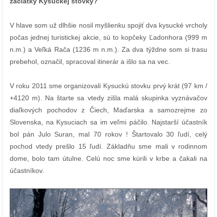
začiatky Kysuckej stovky?
V hlave som už dlhšie nosil myšlienku spojiť dva kysucké vrcholy
počas jednej turistickej akcie, sú to kopčeky Ľadonhora (999 m
n.m.) a Veľká Rača (1236 m n.m.). Za dva týždne som si trasu
prebehol, označil, spracoval itinerár a išlo sa na vec.
V roku 2011 sme organizovali Kysuckú stovku prvý krát (97 km /
+4120 m). Na štarte sa vtedy zišla malá skupinka vyznávačov
diaľkových pochodov z Čiech, Maďarska a samozrejme zo
Slovenska, na Kysuciach sa im veľmi páčilo. Najstarší účastník
bol pán Julo Suran, mal 70 rokov ! Štartovalo 30 ľudí, celý
pochod vtedy prešlo 15 ľudí. Základňu sme mali v rodinnom
dome, bolo tam útulne. Celú noc sme kúrili v krbe a čakali na
účastníkov.