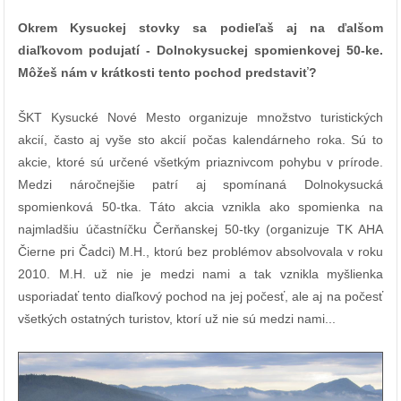
Okrem Kysuckej stovky sa podieľaš aj na ďalšom
diaľkovom podujatí - Dolnokysuckej spomienkovej 50-ke.
Môžeš nám v krátkosti tento pochod predstaviť?
ŠKT Kysucké Nové Mesto organizuje množstvo turistických
akcií, často aj vyše sto akcií počas kalendárneho roka. Sú to
akcie, ktoré sú určené všetkým priaznivcom pohybu v prírode.
Medzi náročnejšie patrí aj spomínaná Dolnokysucká
spomienková 50-tka. Táto akcia vznikla ako spomienka na
najmladšiu účastníčku Čerňanskej 50-tky (organizuje TK AHA
Čierne pri Čadci) M.H., ktorú bez problémov absolvovala v roku
2010. M.H. už nie je medzi nami a tak vznikla myšlienka
usporiadať tento diaľkový pochod na jej počesť, ale aj na počesť
všetkých ostatných turistov, ktorí už nie sú medzi nami...