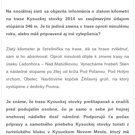
Na sociálnej sieti sa objavila informácia o zlatom kilometri
na trase Kysuckej stovky 2014 so zaujímavými údajom
stúpania 346 m. Je to jediná zmena v trase oproti minulému
roku, alebo máš pripravené aj iné vylepšenia?
Zlatý kilometer je čerešnička na trase, dá sa hravo zvládnuť,
sám si ho absolvoval. Oproti minulosti dôjde k zmene trasy na
úseku Ľadonhora – Nad Matúškovou. Vynecháme hrebeň Stien
a následné stúpanie po žltej od kríža Pod Poľanou, Pod Holým
vrchom, Obelec. Navštívime kopček Žihľavný grúň, na ktorý
vystúpime z dedinky Povina.
Je známe, že trasu Kysuckej stovky prešliapavaš a značíš
pred podujatím osobne, čo je samo o sebe pri hojnej
snehovej nádielke dosť náročné. Podporujú ťa počas
prípravy a samotného priebehu Kysuckej stovky turisti z
turistického klubu v Kysuckom Novom Meste, ktorý má