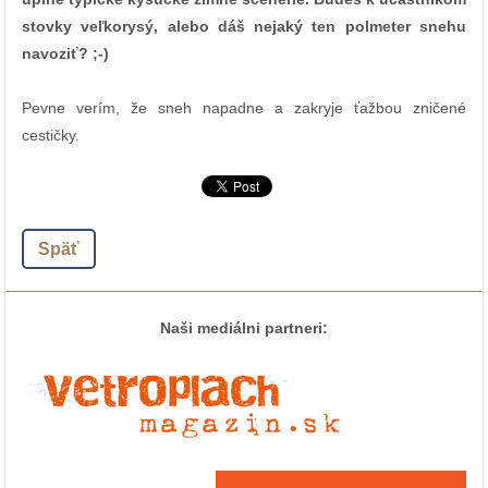
stovky veľkorysý, alebo dáš nejaký ten polmeter snehu
navoziť? ;-)
Pevne verím, že sneh napadne a zakryje ťažbou zničené
cestičky.
Späť
Naši mediálni partneri: