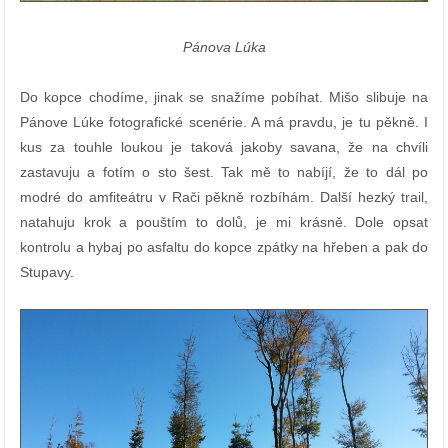
Pánova Lúka
Do kopce chodíme, jinak se snažíme pobíhat. Mišo slibuje na
Pánove Lúke fotografické scenérie. A má pravdu, je tu pěkně. I
kus za touhle loukou je taková jakoby savana, že na chvíli
zastavuju a fotím o sto šest. Tak mě to nabíjí, že to dál po
modré do amfiteátru v Rači pěkně rozbíhám. Další hezký trail,
natahuju krok a pouštím to dolů, je mi krásně. Dole opsat
kontrolu a hybaj po asfaltu do kopce zpátky na hřeben a pak do
Stupavy.