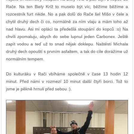
Rače. Na ten Biely Kríž to muselo být víc, běžíme běžíme a
rozcestník furt nikde. No a pak dolů do Rače šel Mišo v čele a
chytil druhý dech či co, normálně za ním vlaju a mám toho až
nad hlavu. Asi mi oplácí ta předešlá stoupání do kopců :o) Na
chvíli zpomaluju, abych do sebe lupnul jeden Carbonex. Ještě
zapít vodou a teď už to snad nějak doklepu. Naštěstí Michala
druhý dech opouští s prvním asfaltem, a tak do cíle dorážíme už
normálním tempem.
Do kulturáku v Rači vbíháme společně v čase 13 hodin 12
minut. Před námi v rozmezí 10 minut další čtyři borci. Tož to
jsme je pěkně hrnuli před sebou :).