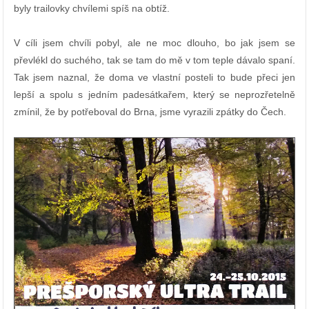
byly trailovky chvílemi spíš na obtíž.
V cíli jsem chvíli pobyl, ale ne moc dlouho, bo jak jsem se
převlékl do suchého, tak se tam do mě v tom teple dávalo spaní.
Tak jsem naznal, že doma ve vlastní posteli to bude přeci jen
lepší a spolu s jedním padesátkařem, který se neprozřetelně
zmínil, že by potřeboval do Brna, jsme vyrazili zpátky do Čech.