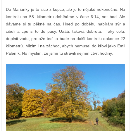
Do Marianky je to sice z kopce, ale je to nějaké nekonečné. Na
kontrolu na 55. kilometru dobíháme v čase 6:14, not bad. Ale
dáváme si tu pěkně na čas. Hned po doběhu nabírám sýr a
cibuli a cpu si to do pusy. Uááá, taková dobrota. Taky colu,
doplnit vodu, protože teď to bude na další kontrolu dokonce 22
kilometrů. Mizím i na záchod, abych nemusel do křoví jako Emil
Páleník. No myslím, že jsme tu strávili nejmíň čtvrt hodiny.