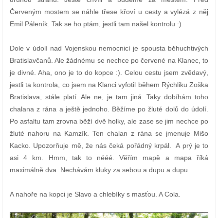
Červeným mostem se náhle třese křoví u cesty a vylézá z něj
Emil Páleník. Tak se ho ptám, jestli tam našel kontrolu :)
Dole v údolí nad Vojenskou nemocnicí je spousta běhuchtivých
Bratislavčanů. Ale žádnému se nechce po červené na Klanec, to
je divné. Aha, ono je to do kopce :). Celou cestu jsem zvědavý,
jestli ta kontrola, co jsem na Klanci vyfotil během Rýchliku Zoška
Bratislava, stále platí. Ale ne, je tam jiná. Taky dobíhám toho
chalana z rána a ještě jednoho. Běžíme po žluté dolů do údolí.
Po asfaltu tam zrovna běží dvě holky, ale zase se jim nechce po
žluté nahoru na Kamzík. Ten chalan z rána se jmenuje Mišo
Kacko. Upozorňuje mě, že nás čeká pořádný krpál. A prý je to
asi 4 km. Hmm, tak to nééé. Věřím mapě a mapa říká
maximálně dva. Nechávám kluky za sebou a dupu a dupu.
A nahoře na kopci je Slavo a chlebíky s masťou. A Cola.