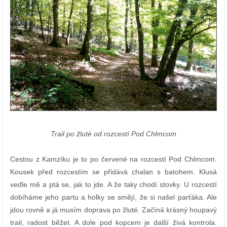
Trail po žluté od rozcestí Pod Chlmcom
Cestou z Kamzíku je to po červené na rozcestí Pod Chlmcom.
Kousek před rozcestím se přidává chalan s batohem. Klusá
vedle mě a ptá se, jak to jde. A že taky chodí stovky. U rozcestí
dobíháme jeho partu a holky se smějí, že si našel parťáka. Ale
jdou rovně a já musím doprava po žluté. Začíná krásný houpavý
trail, radost běžet. A dole pod kopcem je další živá kontrola.