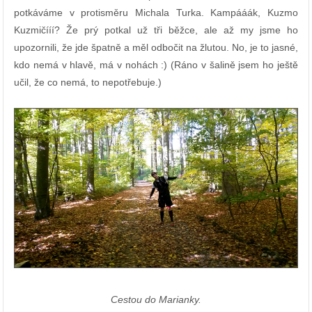
potkáváme v protisměru Michala Turka. Kampááák, Kuzmo
Kuzmičííí? Že prý potkal už tři běžce, ale až my jsme ho
upozornili, že jde špatně a měl odbočit na žlutou. No, je to jasné,
kdo nemá v hlavě, má v nohách :) (Ráno v šalině jsem ho ještě
učil, že co nemá, to nepotřebuje.)
Cestou do Marianky.