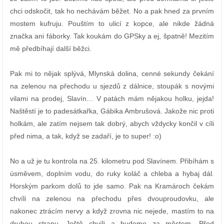
chci odskočit, tak ho nechávám běžet. No a pak hned za prvním
mostem kufruju. Pouštím to ulicí z kopce, ale nikde žádná
značka ani fáborky. Tak koukám do GPSky a ej, špatně! Mezitím
mě předbíhají další běžci.
Pak mi to nějak splývá, Mlynská dolina, cenné sekundy čekání
na zelenou na přechodu u sjezdů z dálnice, stoupák s novými
vilami na prodej, Slavín… V patách mám nějakou holku, jejda!
Naštěstí je to padesátkařka, Gábika Ambrušová. Jakože nic proti
holkám, ale zatím nejsem tak dobrý, abych vždycky končil v cíli
před nima, a tak, když se zadaří, je to super! :o)
No a už je tu kontrola na 25. kilometru pod Slavínem. Přibíhám s
úsměvem, doplním vodu, do ruky koláč a chleba a hybaj dál.
Horským parkom dolů to jde samo. Pak na Kramároch čekám
chvíli na zelenou na přechodu přes dvouproudovku, ale
nakonec ztrácím nervy a když zrovna nic nejede, mastím to na
druhou stranu. Ještě chvíli a budeme za městem. Před