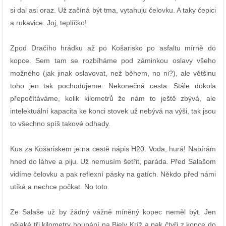
si dal asi oraz. Už začíná být tma, vytahuju čelovku. A taky čepici
a rukavice. Joj, teplíčko!
Zpod Dračího hrádku až po Košarisko po asfaltu mírně do
kopce. Sem tam se rozbíháme pod záminkou oslavy všeho
možného (jak jinak oslavovat, než během, no ni?), ale většinu
toho jen tak pochodujeme. Nekonečná cesta. Stále dokola
přepočítáváme, kolik kilometrů že nám to ještě zbývá, ale
intelektuální kapacita ke konci stovek už nebývá na výši, tak jsou
to všechno spíš takové odhady.
Kus za Košariskem je na cestě nápis H20. Voda, hurá! Nabírám
hned do láhve a piju. Už nemusím šetřit, paráda. Před Salašom
vidíme čelovku a pak reflexní pásky na gatích. Někdo před námi
utíká a nechce počkat. No toto.
Ze Salaše už by žádný vážně míněný kopec neměl být. Jen
nějaké tři kilometry houpání na Biely Kríž a pak čtyři z kopce do