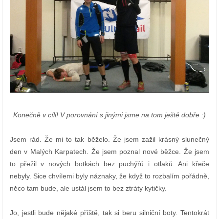
Konečně v cíli! V porovnání s jinými jsme na tom ještě dobře :)
Jsem rád. Že mi to tak běželo. Že jsem zažil krásný slunečný
den v Malých Karpatech. Že jsem poznal nové běžce. Že jsem
to přežil v nových botkách bez puchýřů i otlaků. Ani křeče
nebyly. Sice chvílemi byly náznaky, že když to rozbalím pořádně,
něco tam bude, ale ustál jsem to bez ztráty kytičky.
Jo, jestli bude nějaké příště, tak si beru silniční boty. Tentokrát