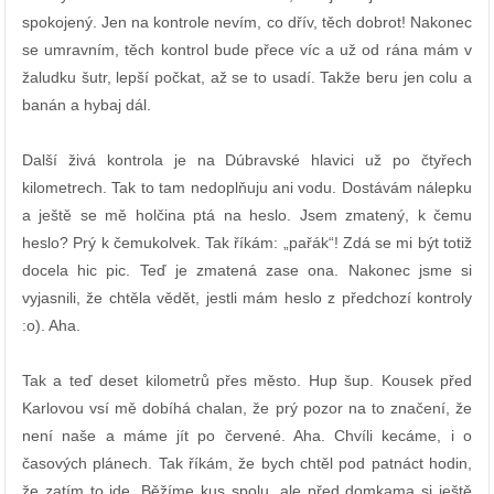
spokojený. Jen na kontrole nevím, co dřív, těch dobrot! Nakonec
se umravním, těch kontrol bude přece víc a už od rána mám v
žaludku šutr, lepší počkat, až se to usadí. Takže beru jen colu a
banán a hybaj dál.
Další živá kontrola je na Dúbravské hlavici už po čtyřech
kilometrech. Tak to tam nedoplňuju ani vodu. Dostávám nálepku
a ještě se mě holčina ptá na heslo. Jsem zmatený, k čemu
heslo? Prý k čemukolvek. Tak říkám: „pařák“! Zdá se mi být totiž
docela hic pic. Teď je zmatená zase ona. Nakonec jsme si
vyjasnili, že chtěla vědět, jestli mám heslo z předchozí kontroly
:o). Aha.
Tak a teď deset kilometrů přes město. Hup šup. Kousek před
Karlovou vsí mě dobíhá chalan, že prý pozor na to značení, že
není naše a máme jít po červené. Aha. Chvíli kecáme, i o
časových plánech. Tak říkám, že bych chtěl pod patnáct hodin,
že zatím to jde. Běžíme kus spolu, ale před domkama si ještě