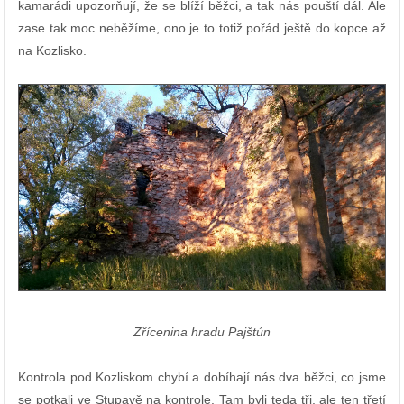
kamarádi upozorňují, že se blíží běžci, a tak nás pouští dál. Ale
zase tak moc neběžíme, ono je to totiž pořád ještě do kopce až
na Kozlisko.
Zřícenina hradu Pajštún
Kontrola pod Kozliskom chybí a dobíhají nás dva běžci, co jsme
se potkali ve Stupavě na kontrole. Tam byli teda tři, ale ten třetí