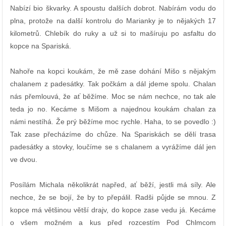
Nabízí bio škvarky. A spoustu dalších dobrot. Nabírám vodu do
plna, protože na další kontrolu do Marianky je to nějakých 17
kilometrů. Chlebík do ruky a už si to mašíruju po asfaltu do
kopce na Spariská.
Nahoře na kopci koukám, že mě zase dohání Mišo s nějakým
chalanem z padesátky. Tak počkám a dál jdeme spolu. Chalan
nás přemlouvá, že ať běžíme. Moc se nám nechce, no tak ale
teda jo no. Kecáme s Mišom a najednou koukám chalan za
námi nestíhá. Že prý běžíme moc rychle. Haha, to se povedlo :)
Tak zase přecházíme do chůze. Na Spariskách se dělí trasa
padesátky a stovky, loučíme se s chalanem a vyrážíme dál jen
ve dvou.
Posílám Michala několikrát napřed, ať běží, jestli má síly. Ale
nechce, že se bojí, že by to přepálil. Radši půjde se mnou. Z
kopce má většinou větší drajv, do kopce zase vedu já. Kecáme
o všem možném a kus před rozcestím Pod Chlmcom