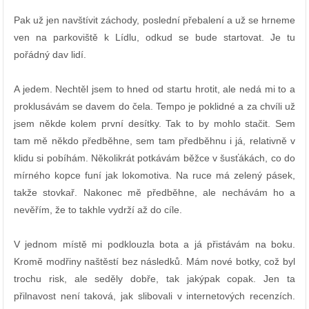
Pak už jen navštívit záchody, poslední přebalení a už se hrneme
ven na parkoviště k Lídlu, odkud se bude startovat. Je tu
pořádný dav lidí.
A jedem. Nechtěl jsem to hned od startu hrotit, ale nedá mi to a
proklusávám se davem do čela. Tempo je poklidné a za chvíli už
jsem někde kolem první desítky. Tak to by mohlo stačit. Sem
tam mě někdo předběhne, sem tam předběhnu i já, relativně v
klidu si pobíhám. Několikrát potkávám běžce v šusťákách, co do
mírného kopce funí jak lokomotiva. Na ruce má zelený pásek,
takže stovkař. Nakonec mě předběhne, ale nechávám ho a
nevěřím, že to takhle vydrží až do cíle.
V jednom místě mi podklouzla bota a já přistávám na boku.
Kromě modřiny naštěstí bez následků. Mám nové botky, což byl
trochu risk, ale seděly dobře, tak jakýpak copak. Jen ta
přilnavost není taková, jak slibovali v internetových recenzích.