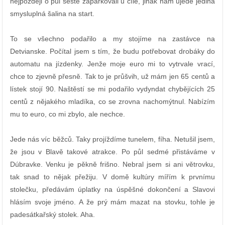
nejpozději o půl šesté zaparkovali u cíle, jinak nám ujede jediná
smysluplná šalina na start.
To se všechno podařilo a my stojíme na zastávce na
Detvianske. Počítal jsem s tím, že budu potřebovat drobáky do
automatu na jízdenky. Jenže moje euro mi to vytrvale vrací,
chce to zjevně přesně. Tak to je průšvih, už mám jen 65 centů a
lístek stojí 90. Naštěstí se mi podařilo vydyndat chybějících 25
centů z nějakého mladíka, co se zrovna nachomýtnul. Nabízím
mu to euro, co mi zbylo, ale nechce.
Jede nás víc běžců. Taky projíždíme tunelem, fíha. Netušil jsem,
že jsou v Blavě takové atrakce. Po půl sedmé přistáváme v
Dúbravke. Venku je pěkně frišno. Nebral jsem si ani větrovku,
tak snad to nějak přežiju. V domě kultúry mířím k prvnímu
stolečku, předávám úplatky na úspěšné dokončení a Slavovi
hlásím svoje jméno. A že prý mám mazat na stovku, tohle je
padesátkařský stolek. Aha.