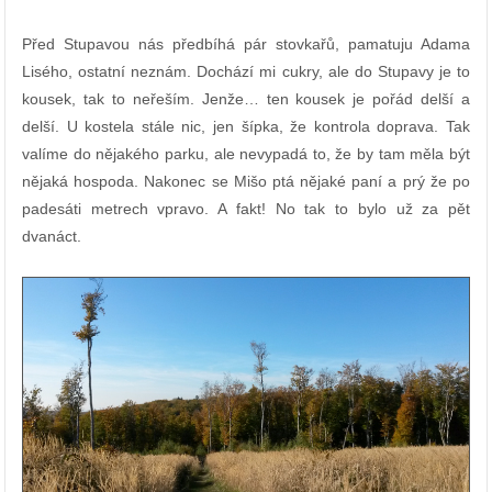
Před Stupavou nás předbíhá pár stovkařů, pamatuju Adama
Lisého, ostatní neznám. Dochází mi cukry, ale do Stupavy je to
kousek, tak to neřeším. Jenže… ten kousek je pořád delší a
delší. U kostela stále nic, jen šípka, že kontrola doprava. Tak
valíme do nějakého parku, ale nevypadá to, že by tam měla být
nějaká hospoda. Nakonec se Mišo ptá nějaké paní a prý že po
padesáti metrech vpravo. A fakt! No tak to bylo už za pět
dvanáct.