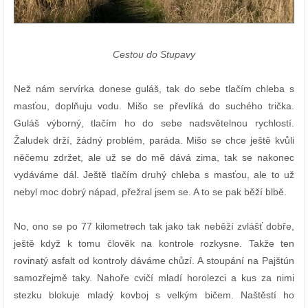
Cestou do Stupavy
Než nám servírka donese guláš, tak do sebe tlačím chleba s
masťou, doplňuju vodu. Mišo se převlíká do suchého trička.
Guláš výborný, tlačím ho do sebe nadsvětelnou rychlostí.
Žaludek drží, žádný problém, paráda. Mišo se chce ještě kvůli
něčemu zdržet, ale už se do mě dává zima, tak se nakonec
vydáváme dál. Ještě tlačím druhý chleba s masťou, ale to už
nebyl moc dobrý nápad, přežral jsem se. A to se pak běží blbě.
No, ono se po 77 kilometrech tak jako tak neběží zvlášť dobře,
ještě když k tomu člověk na kontrole rozkysne. Takže ten
rovinatý asfalt od kontroly dáváme chůzí. A stoupání na Pajštún
samozřejmě taky. Nahoře cvičí mladí horolezci a kus za nimi
stezku blokuje mladý kovboj s velkým bičem. Naštěstí ho