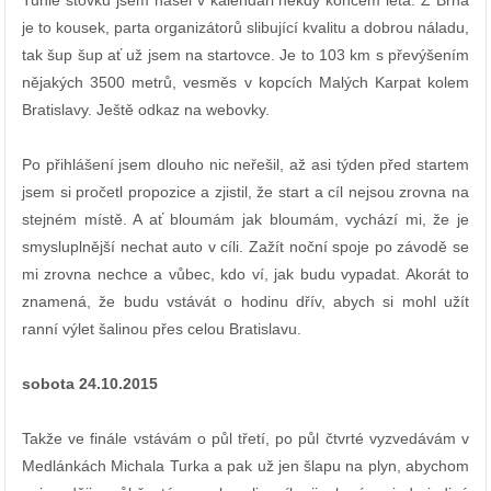
Tuhle stovku jsem našel v kalendáři někdy koncem léta. Z Brna
je to kousek, parta organizátorů slibující kvalitu a dobrou náladu,
tak šup šup ať už jsem na startovce. Je to 103 km s převýšením
nějakých 3500 metrů, vesměs v kopcích Malých Karpat kolem
Bratislavy. Ještě odkaz na webovky.
Po přihlášení jsem dlouho nic neřešil, až asi týden před startem
jsem si pročetl propozice a zjistil, že start a cíl nejsou zrovna na
stejném místě. A ať bloumám jak bloumám, vychází mi, že je
smysluplnější nechat auto v cíli. Zažít noční spoje po závodě se
mi zrovna nechce a vůbec, kdo ví, jak budu vypadat. Akorát to
znamená, že budu vstávát o hodinu dřív, abych si mohl užít
ranní výlet šalinou přes celou Bratislavu.
sobota 24.10.2015
Takže ve finále vstávám o půl třetí, po půl čtvrté vyzvedávám v
Medlánkách Michala Turka a pak už jen šlapu na plyn, abychom