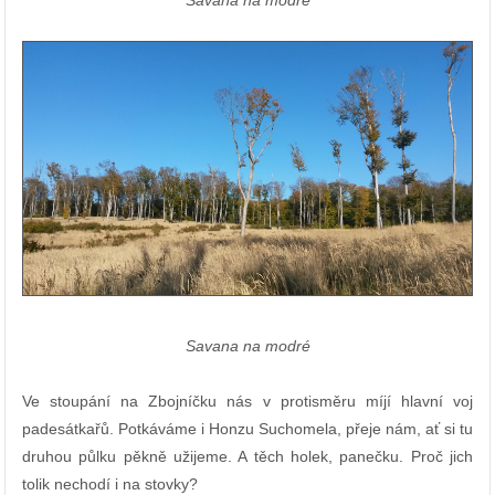
Savana na modré
Savana na modré
Ve stoupání na Zbojníčku nás v protisměru míjí hlavní voj
padesátkařů. Potkáváme i Honzu Suchomela, přeje nám, ať si tu
druhou půlku pěkně užijeme. A těch holek, panečku. Proč jich
tolik nechodí i na stovky?