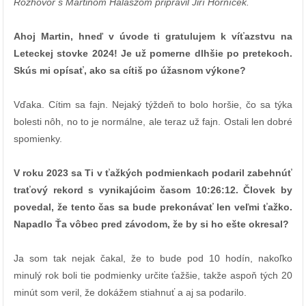
Rozhovor s Martinom Halászom pripravil Jiří Horníček.
Ahoj Martin, hneď v úvode ti gratulujem k víťazstvu na
Leteckej stovke 2024! Je už pomerne dlhšie po pretekoch.
Skús mi opísať, ako sa cítiš po úžasnom výkone?
Vďaka. Cítim sa fajn. Nejaký týždeň to bolo horšie, čo sa týka
bolesti nôh, no to je normálne, ale teraz už fajn. Ostali len dobré
spomienky.
V roku 2023 sa Ti v ťažkých podmienkach podaril zabehnúť
traťový rekord s vynikajúcim časom 10:26:12. Človek by
povedal, že tento čas sa bude prekonávať len veľmi ťažko.
Napadlo Ťa vôbec pred závodom, že by si ho ešte okresal?
Ja som tak nejak čakal, že to bude pod 10 hodín, nakoľko
minulý rok boli tie podmienky určite ťažšie, takže aspoň tých 20
minút som veril, že dokážem stiahnuť a aj sa podarilo.