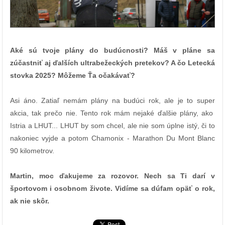
Aké sú tvoje plány do budúcnosti? Máš v pláne sa
zúčastniť aj ďalších ultrabežeckých pretekov? A čo Letecká
stovka 2025? Môžeme Ťa očakávať?
Asi áno. Zatiaľ nemám plány na budúci rok, ale je to super
akcia, tak prečo nie. Tento rok mám nejaké ďalšie plány, ako
Istria a LHUT... LHUT by som chcel, ale nie som úplne istý, či to
nakoniec vyjde a potom Chamonix - Marathon Du Mont Blanc
90 kilometrov.
Martin, moc ďakujeme za rozovor. Nech sa Ti darí v
športovom i osobnom živote. Vidíme sa dúfam opäť o rok,
ak nie skôr.