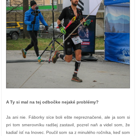
A Ty si mal na tej odbočke nejaké problémy?
Ja ani nie. Fáborky síce boli ešte nepreznačené, ale ja som si
pri tom smerovníku radšej zastavil, pozrel naň a videl som, že
kadiaľ ísť na Inovec. Poučil som sa z minulého ročníka, keď som