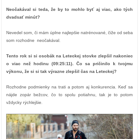
Neočakával si teda, že by to mohlo byť aj viac, ako tých
dvadsať minút?
Nevedel som, či mám úplne najlepšie natrénované, čiže od seba
som rozhodne neočakával.
Tento rok si si osobák na Leteckej stovke zlepšil nakoniec
o viac než hodinu (09:25:11). Čo sa pričinilo k tvojmu
výkonu, že si si tak výrazne zlepšil čas na Leteckej?
Rozhodne podmienky na trati a potom aj konkurencia. Keď sa
nájde zopár bežcov, čo to spolu potiahnu, tak je to potom
vždycky rýchlejšie.