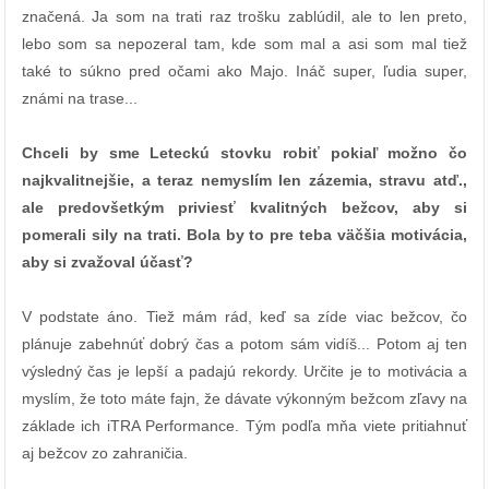
značená. Ja som na trati raz trošku zablúdil, ale to len preto,
lebo som sa nepozeral tam, kde som mal a asi som mal tiež
také to súkno pred očami ako Majo. Ináč super, ľudia super,
známi na trase...
Chceli by sme Leteckú stovku robiť pokiaľ možno čo
najkvalitnejšie, a teraz nemyslím len zázemia, stravu atď.,
ale predovšetkým priviesť kvalitných bežcov, aby si
pomerali sily na trati. Bola by to pre teba väčšia motivácia,
aby si zvažoval účasť?
V podstate áno. Tiež mám rád, keď sa zíde viac bežcov, čo
plánuje zabehnúť dobrý čas a potom sám vidíš... Potom aj ten
výsledný čas je lepší a padajú rekordy. Určite je to motivácia a
myslím, že toto máte fajn, že dávate výkonným bežcom zľavy na
základe ich iTRA Performance. Tým podľa mňa viete pritiahnuť
aj bežcov zo zahraničia.