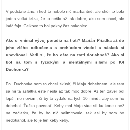
V podstate áno, i keď to nebolo nič markantné, ale skôr to bola
jedna veľká kríza, že to nešlo až tak dobre, ako som chcel, ale
ináč fajn. Celkovo to bol pekný čas nakoniec.
Ako si vnímal vývoj poradia na trati? Marián Priadka až do
jeho zlého odbočenia s prehľadom viedol a náskok si
upevňoval. Veril si, že ho ešte na trati dotiahneš? Ako si
bol na tom s fyzickými a mentálnymi silami po K4
Duchonka?
Po Duchonke som to chcel skúsiť, či Maja dobehnem, ale tam
sa mi ta asfaltka ešte nešla až tak moc dobre. Až ten záver bol
lepší, no neviem, či by to vydalo na tých 10 minút, aby som ho
dobehol. Ťažko povedať. Keby mal Majo viac síl ku koncu než
na začiatku, že by ho nič nelimitovalo, tak asi by som ho
nedotiahol, ale to je len keby keby.