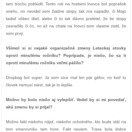
tam trochu poblúdil. Tento rok na hrebeni Inovca bol poprašok
snehu, no nevidel som žiadne stopy, tak ma napadlo, či Majo
tadiaľ vôbec išiel, alebo či to tak dávno preletel, že tie stopy
zasnežilo či čo, no až na chate na Inovci som vlastne zistil, že
som prvý.
Všimol si si nejaké organizačné zmeny Leteckej stovky
oproti minulému ročníku? Poprípade, je niečo, čo sa ti
oproti minulému ročníku veľmi páčilo?
Dropbag bol super. Ja som síce mal len pár gélov, no keď to
človek nemusí niesť, tak je to lepšie.
Možno by bolo niečo aj vylepšiť. Vedel by si mi povedať,
akú zmenu by si prijal?
Možno fakt niekoho nájsť, niekoho ochotného, kto bude stáť na
tom smerovníku tam hore. Fakt neviem. Trasa bola dobre