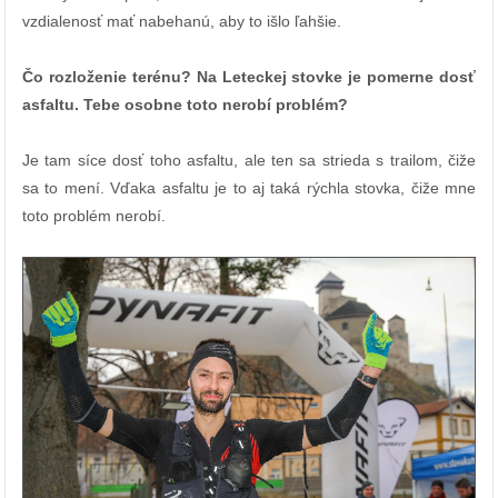
vzdialenosť mať nabehanú, aby to išlo ľahšie.
Čo rozloženie terénu? Na Leteckej stovke je pomerne dosť
asfaltu. Tebe osobne toto nerobí problém?
Je tam síce dosť toho asfaltu, ale ten sa strieda s trailom, čiže
sa to mení. Vďaka asfaltu je to aj taká rýchla stovka, čiže mne
toto problém nerobí.