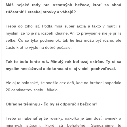
Máš nejaké rady pre ostatných bežcov, ktorí sa chcú
zúčastniť Leteckej stovky a váhajú?
Treba do toho ísť. Podľa mňa super akcia a takto v marci si
myslím, že to je na rozbeh ideálne. Ani to prevýšenie nie je príliš
veľké. Čo sa týka podmienok, tak tie tiež môžu byť rôzne, ale
často krát to výjde na dobré počasie.
Tak to bolo tento rok. Minulý rok bol ozaj extrém. Ty si sa
myslím nesťažoval a dokonca si si aj v cieli pochvaľoval.
Ale aj to bolo také, že snežilo cez deň, kde na hrebeni napadalo
20 centimetrov snehu, fúkalo...
Ohľadne tréningu - čo by si odporučil bežcom?
Treba si nabehať aj tie rovinky, nakoľko je tam dosť roviniek a
miernych stúpaní, ktoré sú behateľné. Samozrejme tú