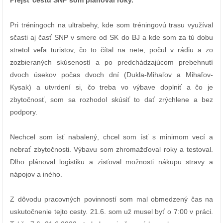
Prejsť cestu SNP som plánoval roky.
Pri tréningoch na ultrabehy, kde som tréningovú trasu využíval
sčasti aj časť SNP v smere od SK do BJ a kde som za tú dobu
stretol veľa turistov, čo to čítal na nete, počul v rádiu a zo
zozbieraných skúseností a po predchádzajúcom prebehnutí
dvoch úsekov počas dvoch dní (Dukla-Mihaľov a Mihaľov-
Kysak) a utvrdení si, čo treba vo výbave doplniť a čo je
zbytočnosť, som sa rozhodol skúsiť to dať zrýchlene a bez
podpory.
Nechcel som ísť nabalený, chcel som ísť s minimom vecí a
nebrať zbytočnosti. Výbavu som zhromažďoval roky a testoval.
Dlho plánoval logistiku a zisťoval možnosti nákupu stravy a
nápojov a iného.
Z dôvodu pracovných povinností som mal obmedzený čas na
uskutočnenie tejto cesty. 21.6. som už musel byť o 7:00 v práci.