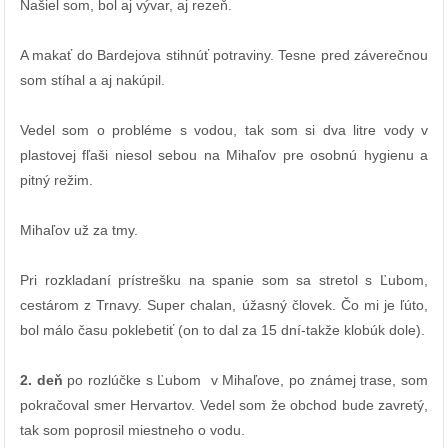
Našiel som, bol aj vývar, aj rezeň.
A makať do Bardejova stihnúť potraviny. Tesne pred záverečnou
som stíhal a aj nakúpil.
Vedel som o probléme s vodou, tak som si dva litre vody v
plastovej fľaši niesol sebou na Mihaľov pre osobnú hygienu a
pitný režim.
Mihaľov už za tmy.
Pri rozkladaní prístrešku na spanie som sa stretol s Ľubom,
cestárom z Trnavy. Super chalan, úžasný človek. Čo mi je ľúto,
bol málo času poklebetiť (on to dal za 15 dní-takže klobúk dole).
2. deň
po rozlúčke s Ľubom v Mihaľove, po známej trase, som
pokračoval smer Hervartov. Vedel som že obchod bude zavretý,
tak som poprosil miestneho o vodu.