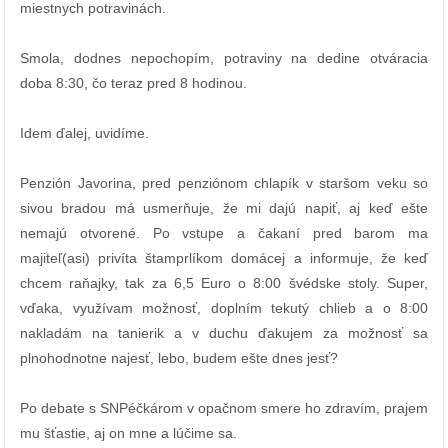
miestnych potravinách.
Smola, dodnes nepochopím, potraviny na dedine otváracia
doba 8:30, čo teraz pred 8 hodinou.
Idem ďalej, uvidíme.
Penzión Javorina, pred penziónom chlapík v staršom veku so
sivou bradou má usmerňuje, že mi dajú napiť, aj keď ešte
nemajú otvorené. Po vstupe a čakaní pred barom ma
majiteľ(asi) privíta štamprlíkom domácej a informuje, že keď
chcem raňajky, tak za 6,5 Euro o 8:00 švédske stoly. Super,
vďaka, využívam možnosť, doplním tekutý chlieb a o 8:00
nakladám na tanierik a v duchu ďakujem za možnosť sa
plnohodnotne najesť, lebo, budem ešte dnes jesť?
Po debate s SNPéčkárom v opačnom smere ho zdravím, prajem
mu šťastie, aj on mne a lúčime sa.