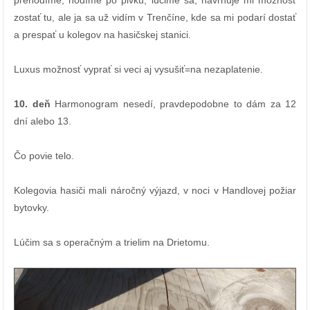
prehodíme, hodíme po pivku, lúčime sa, navrhuje mi možnosť
zostať tu, ale ja sa už vidím v Trenčíne, kde sa mi podarí dostať
a prespať u kolegov na hasičskej stanici.
Luxus možnosť vyprať si veci aj vysušiť=na nezaplatenie.
10. deň
Harmonogram nesedí, pravdepodobne to dám za 12
dní alebo 13.
Čo povie telo.
Kolegovia hasiči mali náročný výjazd, v noci v Handlovej požiar
bytovky.
Lúčim sa s operačným a trielim na Drietomu.