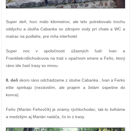
Super deň, hoci málo kilometrov, ale telo potrebovalo trochu
oddychu a útulňa Cabanka so zdrojom vody pri chate a WC a
matrac na podlahe, pre mňa interhotel.
Super noc v spoločností úžasných ľudí: Ivan a
František=dôchodcovia na trati v opačnom smere a Feňo, ktorý
ráno ide časť trasy so mnou.
8. deň
skoro ráno odchádzame z útulne Cabanka , Ivan a Ferko
ešte spinkajú (nezávidím, ale prajem a želám úspešne do
konca).
Feňo (Marián Feňovčík) je známy rýchlochodec, tak to šviháme
a medzitým aj Marián natáča, čo to z trasy.