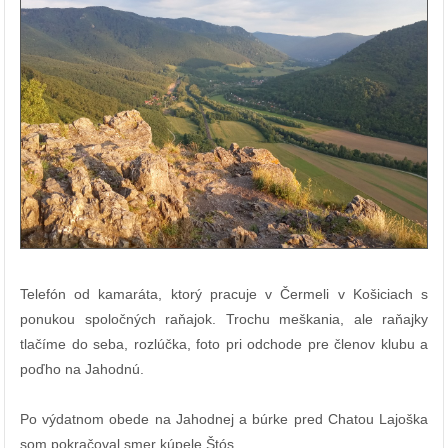
Telefón od kamaráta, ktorý pracuje v Čermeli v Košiciach s
ponukou spoločných raňajok. Trochu meškania, ale raňajky
tlačíme do seba, rozlúčka, foto pri odchode pre členov klubu a
poďho na Jahodnú.
Po výdatnom obede na Jahodnej a búrke pred Chatou Lajoška
som pokračoval smer kúpele Štós.