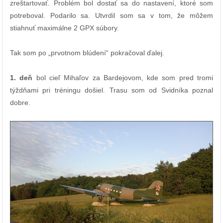
zreštartovať. Problém bol dostať sa do nastavení, ktoré som
potreboval. Podarilo sa. Utvrdil som sa v tom, že môžem
stiahnuť maximálne 2 GPX súbory.
Tak som po „prvotnom blúdení“ pokračoval ďalej.
1. deň
bol cieľ Mihaľov za Bardejovom, kde som pred tromi
týždňami pri tréningu došiel. Trasu som od Svidníka poznal
dobre.