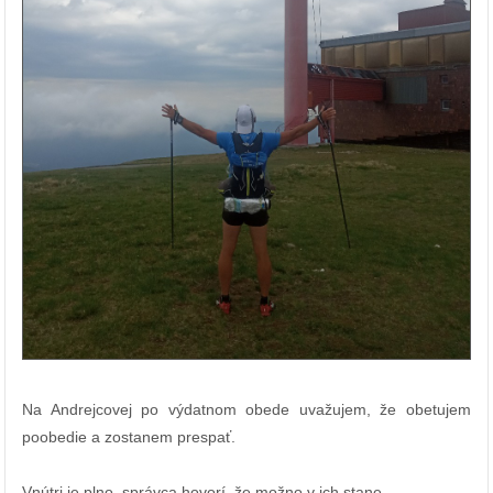
Na Andrejcovej po výdatnom obede uvažujem, že obetujem
poobedie a zostanem prespať.
Vnútri je plno, správca hovorí, že možno v ich stane.