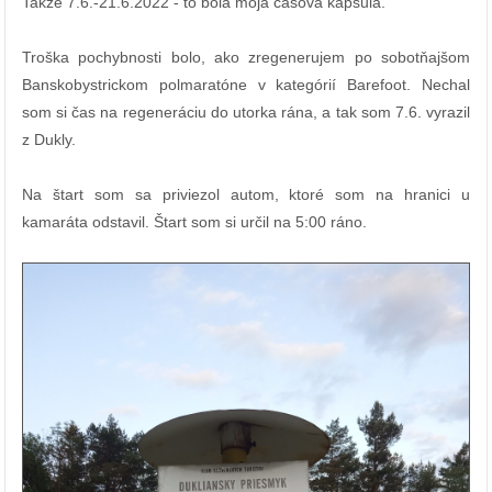
Takže 7.6.-21.6.2022 - to bola moja časová kapsula.
Troška pochybnosti bolo, ako zregenerujem po sobotňajšom
Banskobystrickom polmaratóne v kategórií Barefoot. Nechal
som si čas na regeneráciu do utorka rána, a tak som 7.6. vyrazil
z Dukly.
Na štart som sa priviezol autom, ktoré som na hranici u
kamaráta odstavil. Štart som si určil na 5:00 ráno.