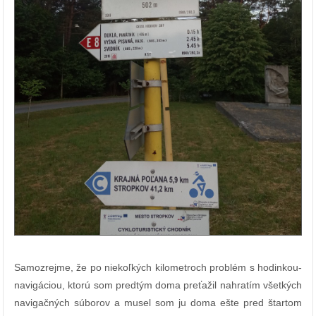
Samozrejme, že po niekoľkých kilometroch problém s hodinkou-
navigáciou, ktorú som predtým doma preťažil nahratím všetkých
navigačných súborov a musel som ju doma ešte pred štartom