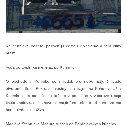
Na benzínke bageta, potlačiť ju cestou k večierke a tam pitný
režim.
Voda od Svidníka nie je až po Kurimku.
O obchode v Kurimke som vedel, ale nebol istý, či bude
otvorené. Bolo. Pokec s miestnymi a hajde na Kohútov. Už v
Kurimke som sa tešil na točené v penzióne v Zborove (moja
častá zastávka). Rozhovor s majiteľom, prísľub od neho, že ma
budú sledovať naživo.
Magická Stebnícka Magura a zbeh do Bardejovských kúpeľov.