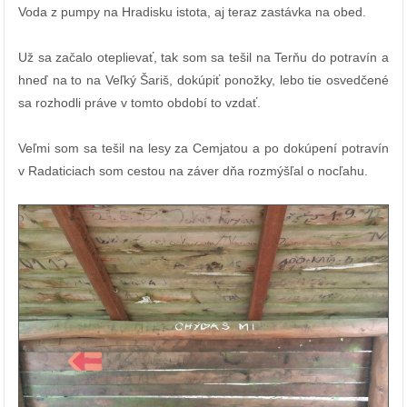
Voda z pumpy na Hradisku istota, aj teraz zastávka na obed.
Už sa začalo oteplievať, tak som sa tešil na Terňu do potravín a
hneď na to na Veľký Šariš, dokúpiť ponožky, lebo tie osvedčené
sa rozhodli práve v tomto období to vzdať.
Veľmi som sa tešil na lesy za Cemjatou a po dokúpení potravín
v Radaticiach som cestou na záver dňa rozmýšľal o nocľahu.