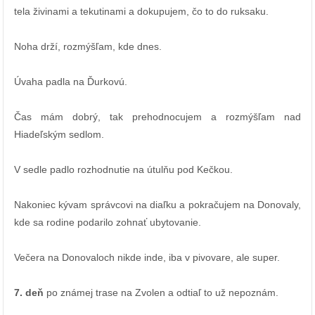
tela živinami a tekutinami a dokupujem, čo to do ruksaku.
Noha drží, rozmýšľam, kde dnes.
Úvaha padla na Ďurkovú.
Čas mám dobrý, tak prehodnocujem a rozmýšľam nad
Hiadeľským sedlom.
V sedle padlo rozhodnutie na útulňu pod Kečkou.
Nakoniec kývam správcovi na diaľku a pokračujem na Donovaly,
kde sa rodine podarilo zohnať ubytovanie.
Večera na Donovaloch nikde inde, iba v pivovare, ale super.
7. deň
po známej trase na Zvolen a odtiaľ to už nepoznám.