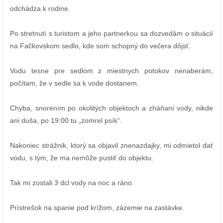
odchádza k rodine.
Po stretnutí s turistom a jeho partnerkou sa dozvedám o situácií
na Fačkovskom sedlo, kde som schopný do večera dôjsť.
Vodu tesne pre sedlom z miestnych potokov nenaberám,
počítam, že v sedle sa k vode dostanem.
Chyba, snorením po okolitých objektoch a zháňaní vody, nikde
ani duša, po 19:00 tu „zomrel psík“.
Nakoniec strážnik, ktorý sa objavil znenazdajky, mi odmietol dať
vodu, s tým, že ma nemôže pustiť do objektu.
Tak mi zostali 3 dcl vody na noc a ráno.
Prístrešok na spanie pod krížom, zázemie na zastávke.