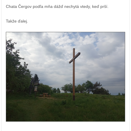
Chata Čergov podľa mňa dážď nechytá vtedy, keď prší.
Takže ďalej.