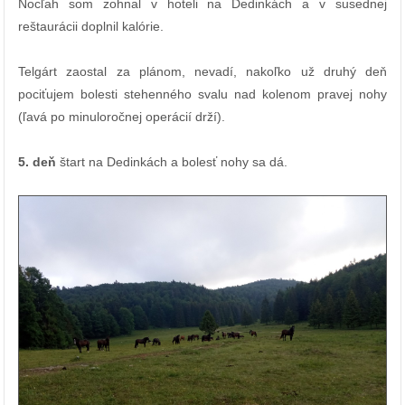
Nocľah som zohnal v hoteli na Dedinkách a v susednej
reštaurácii doplnil kalórie.
Telgárt zaostal za plánom, nevadí, nakoľko už druhý deň
pociťujem bolesti stehenného svalu nad kolenom pravej nohy
(ľavá po minuloročnej operácií drží).
5. deň
štart na Dedinkách a bolesť nohy sa dá.