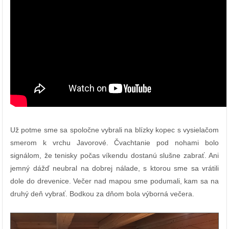
Už potme sme sa spoločne vybrali na blízky kopec s vysielačom
smerom k vrchu Javorové. Čvachtanie pod nohami bolo
signálom, že tenisky počas víkendu dostanú slušne zabrať. Ani
jemný dážď neubral na dobrej nálade, s ktorou sme sa vrátili
dole do drevenice. Večer nad mapou sme podumali, kam sa na
druhý deň vybrať.
Bodkou za dňom bola výborná večera.