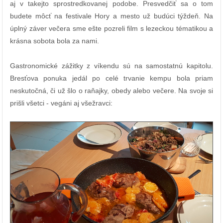
aj v takejto sprostredkovanej podobe. Presvedčiť sa o tom
budete môcť na festivale Hory a mesto už budúci týždeň. Na
úplný záver večera sme ešte pozreli film s lezeckou tématikou a
krásna sobota bola za nami.
Gastronomické zážitky z víkendu sú na samostatnú kapitolu.
Bresťova ponuka jedál po celé trvanie kempu bola priam
neskutočná, či už šlo o raňajky, obedy alebo večere. Na svoje si
prišli všetci - vegáni aj všežravci: