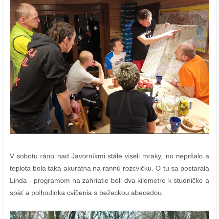
V sobotu ráno nad Javorníkmi stále viseli mraky, no nepršalo a
teplota bola taká akurátna na rannú rozcvičku. O tú sa postarala
Linda - programom na zahriatie boli dva kilometre k studničke a
späť a polhodinka cvičenia s bežeckou abecedou.