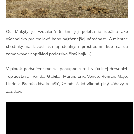
Od Makyty je vzdialená 5 km, jej poloha je ideálna ako
východisko pre trailové behy najrôznejšej náročnosti. A miestne
chodníky na lazoch sú aj ideálnym prostredím, kde sa dá
zamaskovať napríklad podozrivo čistý bajk ;-)
V piatok podvečer sme sa postupne stretli v útulnej drevenici.
Top zostava - Vanda, Gabika, Martin, Erik, Vendo, Roman, Majo,
Linda a Bresťo dávala tušiť, že nás čaká víkend plný zábavy a
zážitkov.