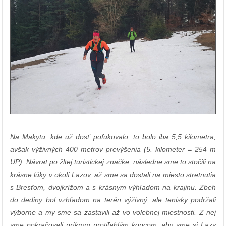
Na Makytu, kde už dosť pofukovalo, to bolo iba 5,5 kilometra,
avšak výživných 400 metrov prevýšenia (5. kilometer = 254 m
UP). Návrat po žltej turistickej značke, následne sme to stočili na
krásne lúky v okolí Lazov, až sme sa dostali na miesto stretnutia
s Bresťom, dvojkrížom a s krásnym výhľadom na krajinu. Zbeh
do dediny bol vzhľadom na terén výživný, ale tenisky podržali
výborne a my sme sa zastavili až vo volebnej miestnosti. Z nej
sme pokračovali príkrym protiľahlým kopcom, aby sme si Lazy