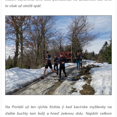
to však už otočili späť.
Na Portáši už len rýchla Kofola (i keď kacírske myšlienky na
ďalšie buchty tam boli) a hneď zelenou dolu. Najskôr celkom