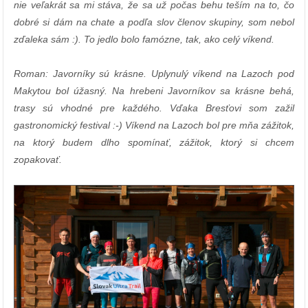
nie veľakrát sa mi stáva, že sa už počas behu teším na to, čo
dobré si dám na chate a podľa slov členov skupiny, som nebol
zďaleka sám :). To jedlo bolo famózne, tak, ako celý víkend.
Roman: Javorníky sú krásne. Uplynulý víkend na Lazoch pod
Makytou bol úžasný. Na hrebeni Javorníkov sa krásne behá,
trasy sú vhodné pre každého. Vďaka Bresťovi som zažil
gastronomický festival :-) Víkend na Lazoch bol pre mňa zážitok,
na ktorý budem dlho spomínať, zážitok, ktorý si chcem
zopakovať.