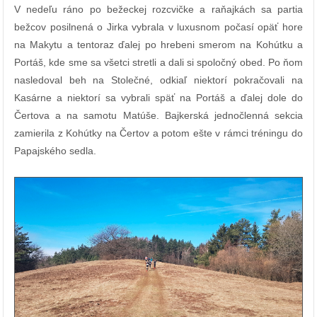
V nedeľu ráno po bežeckej rozcvičke a raňajkách sa partia
bežcov posilnená o Jirka vybrala v luxusnom počasí opäť hore
na Makytu a tentoraz ďalej po hrebeni smerom na Kohútku a
Portáš, kde sme sa všetci stretli a dali si spoločný obed. Po ňom
nasledoval beh na Stolečné, odkiaľ niektorí pokračovali na
Kasárne a niektorí sa vybrali späť na Portáš a ďalej dole do
Čertova a na samotu Matúše.
Bajkerská jednočlenná sekcia
zamierila z Kohútky na Čertov a potom ešte v rámci tréningu do
Papajského sedla.