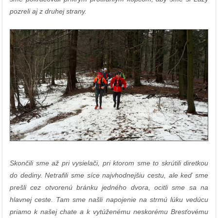
pozreli aj z druhej strany.
Skončili sme až pri vysielači, pri ktorom sme to skrútili diretkou
do dediny. Netrafili sme síce najvhodnejšiu cestu, ale keď sme
prešli cez otvorenú bránku jedného dvora, ocitli sme sa na
hlavnej ceste. Tam sme našli napojenie na strmú lúku vedúcu
priamo k našej chate a k vytúženému neskorému Bresťovému