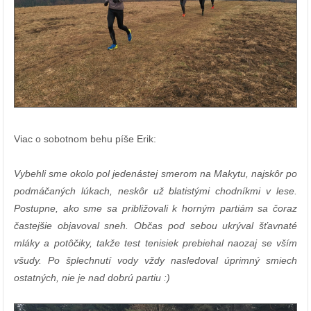
Viac o sobotnom behu píše Erik:
Vybehli sme okolo pol jedenástej smerom na Makytu, najskôr po
podmáčaných lúkach, neskôr už blatistými chodníkmi v lese.
Postupne, ako sme sa približovali k horným partiám sa čoraz
častejšie objavoval sneh. Občas pod sebou ukrýval šťavnaté
mláky a potôčiky, takže test tenisiek prebiehal naozaj se vším
všudy. Po šplechnutí vody vždy nasledoval úprimný smiech
ostatných, nie je nad dobrú partiu :)