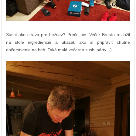
Sushi ako strava pre bežcov? Prečo nie. Večer Bresťo rozložil
na stole ingrediencie a ukázal, ako si pripraviť chutné
občerstvenie na beh. Taká malá večerná sushi párty :-)