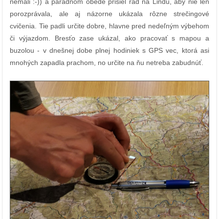
nemali :-)
) a parádnom obede prišiel rad na Lindu, aby nie len
porozprávala, ale aj názorne ukázala rôzne strečingové
cvičenia. Tie padli určite dobre, hlavne pred nedeľným výbehom
či výjazdom. Bresťo zase ukázal, ako pracovať s mapou a
buzolou - v dnešnej dobe plnej hodiniek s GPS vec, ktorá asi
mnohých zapadla prachom, no určite na ňu netreba zabudnúť.