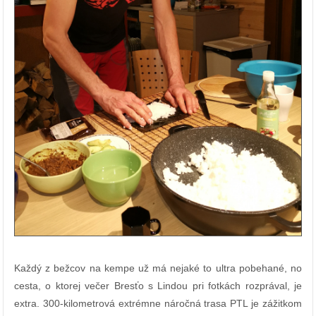
Každý z bežcov na kempe už má nejaké to ultra pobehané, no
cesta, o ktorej večer Bresťo s Lindou pri fotkách rozprával, je
extra. 300-kilometrová extrémne náročná trasa PTL je zážitkom