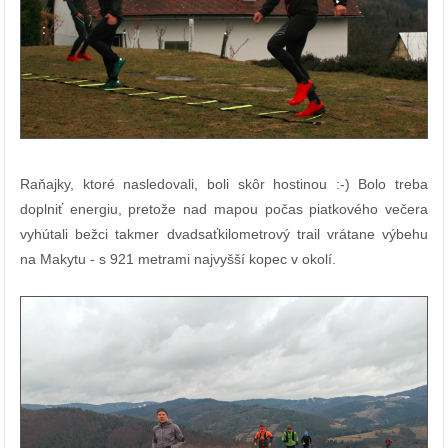
Raňajky, ktoré nasledovali, boli skôr hostinou :-) Bolo treba
doplniť energiu, pretože nad mapou počas piatkového večera
vyhútali bežci takmer dvadsaťkilometrový trail vrátane výbehu
na Makytu - s 921 metrami najvyšší kopec v okolí.