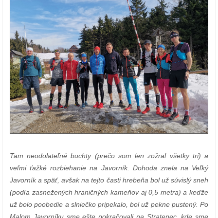
Tam neodolateľné buchty (prečo som len zožral všetky tri) a
veľmi ťažké rozbiehanie na Javorník. Dohoda znela na Veľký
Javorník a späť, avšak na tejto časti hrebeňa bol už súvislý sneh
(podľa zasnežených hraničných kameňov aj 0,5 metra) a keďže
už bolo poobedie a slniečko pripekalo, bol už pekne pustený. Po
Malom Javorníku sme ešte pokračovali na Stratenec, kde sme