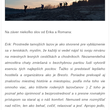
Na záver niekoľko slov od Erika a Romana:
Erik: Prostredie tamojších lazov je ako stvorené pre vybláznenie
sa v teniskách, myslím, že každý si vedel nájsť tú svoju nirvánu
na miestnych lesných cestičkách a chodníkoch. Nezameniteľná
atmosféra chaty zmiešaná s bezchybnou partiou ľudí vytvorili
esenciu tých najlepších pocitov. Ťažko si predstaviť lepšieho
hostiteľa a organizátora ako je Bresťo. Poriadne prekvapil aj
znalosťou miestnej histórie a miestopisu, podľa mňa toho vie
omnoho viac, ako trištvrte rodených lazovčanov :) Z toho je
poznať jeho úprimnosť a bezprostrednosť a s presne rovnakým
prístupom sa staral aj o náš komfort. Nemuseli sme rozmýšľať
nad ničím, len ako behať, cvičiť, relaxovať a jesť. Apropo jedlo,