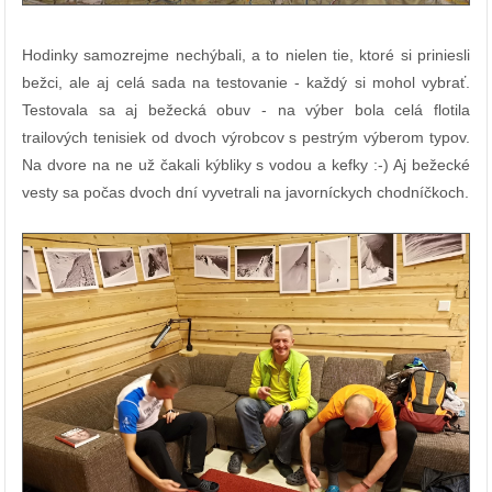
Hodinky samozrejme nechýbali, a to nielen tie, ktoré si priniesli
bežci, ale aj celá sada na testovanie - každý si mohol vybrať.
Testovala sa aj bežecká obuv - na výber bola celá flotila
trailových tenisiek od dvoch výrobcov s pestrým výberom typov.
Na dvore na ne už čakali kýbliky s vodou a kefky :-) Aj bežecké
vesty sa počas dvoch dní vyvetrali na javorníckych chodníčkoch.