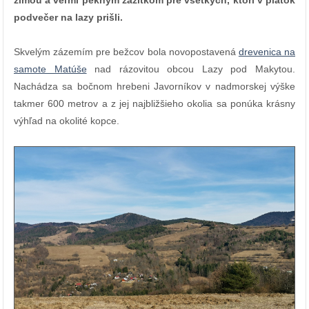
zimou a veľmi pekným zážitkom pre všetkých, ktorí v piatok
podvečer na lazy prišli.
Skvelým zázemím pre bežcov bola novopostavená
drevenica na
samote Matúše
nad rázovitou obcou Lazy pod Makytou.
Nachádza sa bočnom hrebeni Javorníkov v nadmorskej výške
takmer 600 metrov a z jej najbližšieho okolia sa ponúka krásny
výhľad na okolité kopce.