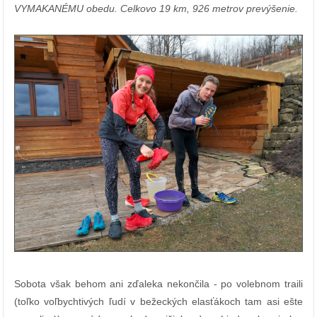
VYMAKANÉMU obedu. Celkovo 19 km, 926 metrov prevýšenie.
Sobota však behom ani zďaleka nekončila - po volebnom traili
(
toľko voľbychtivých ľudí v bežeckých elasťákoch tam asi ešte