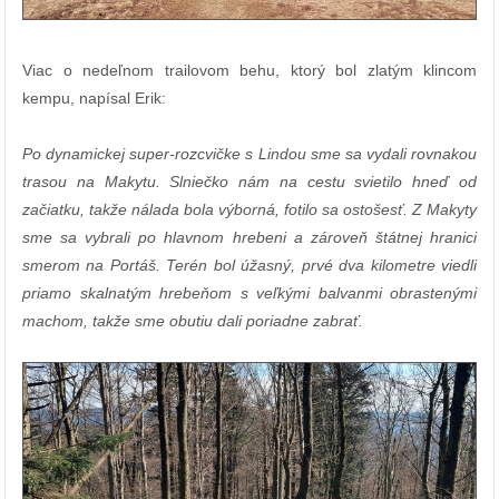
Viac o nedeľnom trailovom behu, ktorý bol zlatým klincom
kempu, napísal Erik:
Po dynamickej super-rozcvičke s Lindou sme sa vydali rovnakou
trasou na Makytu. Slniečko nám na cestu svietilo hneď od
začiatku, takže nálada bola výborná, fotilo sa ostošesť. Z Makyty
sme sa vybrali po hlavnom hrebeni a zároveň štátnej hranici
smerom na Portáš. Terén bol úžasný, prvé dva kilometre viedli
priamo skalnatým hrebeňom s veľkými balvanmi obrastenými
machom, takže sme obutiu dali poriadne zabrať.