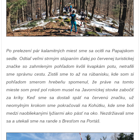
Po prelezení pár kalamitných miest sme sa ocitli na Papajskom
sedle. Odtiaľ veľmi strmým stúpaním ďalej po červenej turistickej
značke so zahmleným pohľadom kvôli kvapkám potu, netrafili
sme správnu cestu. Zistili sme to až na rúbanisku, kde som si
pohľadom smerom hrebeňu spomenul, že práve na tomto
mieste som pred pol rokom musel na Javorníckej stovke zabočiť
za kríky. Keď sme sa dostali späť na červenú značku, už
neomylným krokom sme pokračovali na Kohútku, kde sme boli
medzi naobliekanými lyžiarmi ako päsť na oko. Nezdržiavali sme
sa a utekali sme na rande s Bresťom na Portáš.